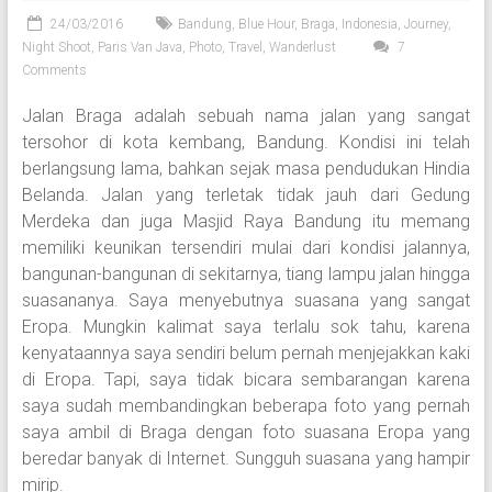
24/03/2016
Bandung
,
Blue Hour
,
Braga
,
Indonesia
,
Journey
,
Night Shoot
,
Paris Van Java
,
Photo
,
Travel
,
Wanderlust
7
Comments
Jalan Braga adalah sebuah nama jalan yang sangat
tersohor di kota kembang, Bandung. Kondisi ini telah
berlangsung lama, bahkan sejak masa pendudukan Hindia
Belanda. Jalan yang terletak tidak jauh dari Gedung
Merdeka dan juga Masjid Raya Bandung itu memang
memiliki keunikan tersendiri mulai dari kondisi jalannya,
bangunan-bangunan di sekitarnya, tiang lampu jalan hingga
suasananya. Saya menyebutnya suasana yang sangat
Eropa. Mungkin kalimat saya terlalu sok tahu, karena
kenyataannya saya sendiri belum pernah menjejakkan kaki
di Eropa. Tapi, saya tidak bicara sembarangan karena
saya sudah membandingkan beberapa foto yang pernah
saya ambil di Braga dengan foto suasana Eropa yang
beredar banyak di Internet. Sungguh suasana yang hampir
mirip.