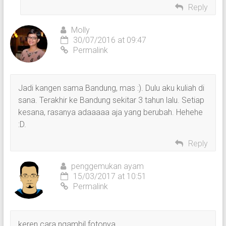
Reply
Molly
30/07/2016 at 09:47
Permalink
Jadi kangen sama Bandung, mas :). Dulu aku kuliah di
sana. Terakhir ke Bandung sekitar 3 tahun lalu. Setiap
kesana, rasanya adaaaaa aja yang berubah. Hehehe
:D.
Reply
penggemukan ayam
15/03/2017 at 10:51
Permalink
keren cara ngambil fotonya..