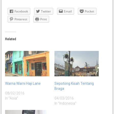
Facebook
Twitter
Email
Pocket
Pinterest
Print
Related
Warna Warni Haji Lane
Sepotong Kisah Tentang
Braga
08/02/2016
In "Asia"
04/03/2016
In "Indonesia"