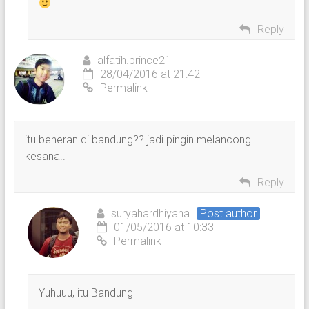
Reply
alfatih.prince21
28/04/2016 at 21:42
Permalink
itu beneran di bandung?? jadi pingin melancong
kesana..
Reply
suryahardhiyana
Post author
01/05/2016 at 10:33
Permalink
Yuhuuu, itu Bandung