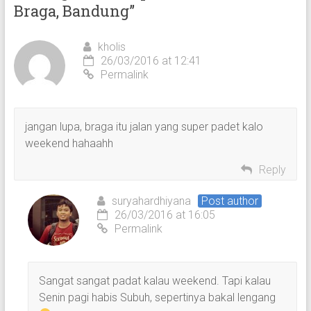
Braga, Bandung
”
kholis
26/03/2016 at 12:41
Permalink
jangan lupa, braga itu jalan yang super padet kalo
weekend hahaahh
Reply
suryahardhiyana
Post author
26/03/2016 at 16:05
Permalink
Sangat sangat padat kalau weekend. Tapi kalau
Senin pagi habis Subuh, sepertinya bakal lengang