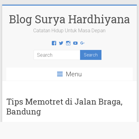
Skip
to
Blog Surya Hardhiyana
content
Catatan Hidup Untuk Masa Depan
View
View
View
View
View
suryahardhiyana’s
suryahardhiyana’s
suryahardhiyana’s
suryahardhiyana’s
suryahardhiyana’s
profile
profile
profile
profile
profile
on
on
on
on
on
Facebook
Twitter
Instagram
YouTube
Google+
Menu
Tips Memotret di Jalan Braga,
Bandung