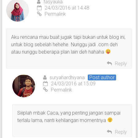
fasyaulia
24/03/2016 at 14:48
Permalink
Aku rencana mau buat jugak tapi bukan untuk blog ini,
untuk blog sebelah hehehe. Nunggu jadi .com deh
atau nunggu beberapa plan lain deh hahaha
Reply
suryahardhiyana
Post author
24/03/2016 at 15:09
Permalink
Siiiplah mbak Caca, yang penting jangan sampai
terlalu lama, nanti kehilangan momentnya
Reply