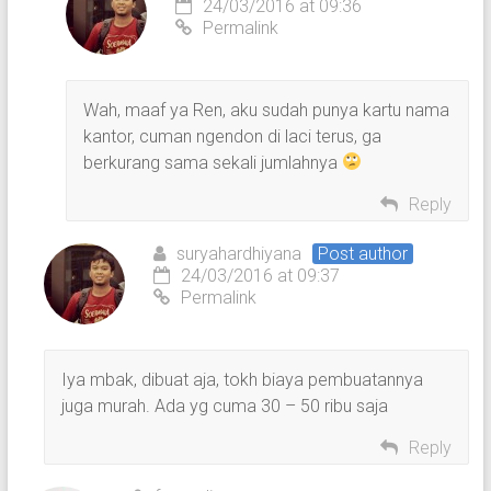
24/03/2016 at 09:36
Permalink
Wah, maaf ya Ren, aku sudah punya kartu nama
kantor, cuman ngendon di laci terus, ga
berkurang sama sekali jumlahnya
Reply
suryahardhiyana
Post author
24/03/2016 at 09:37
Permalink
Iya mbak, dibuat aja, tokh biaya pembuatannya
juga murah. Ada yg cuma 30 – 50 ribu saja
Reply