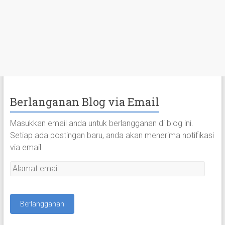
Berlanganan Blog via Email
Masukkan email anda untuk berlangganan di blog ini.
Setiap ada postingan baru, anda akan menerima notifikasi
via email
A
l
a
m
a