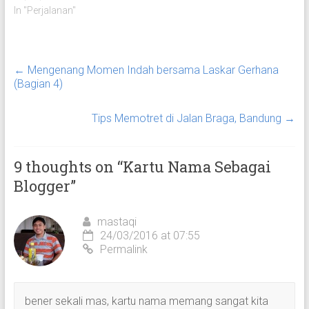
In "Perjalanan"
←
Mengenang Momen Indah bersama Laskar Gerhana
(Bagian 4)
Tips Memotret di Jalan Braga, Bandung
→
9 thoughts on “
Kartu Nama Sebagai
Blogger
”
mastaqi
24/03/2016 at 07:55
Permalink
bener sekali mas, kartu nama memang sangat kita