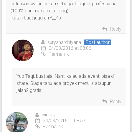
butuhkan walau bukan sebagai blogger professional
(100% cari makan dari blog)
ikutan buat juga ah ^__^b
Reply
suryahardhiyana
Post author
24/03/2016 at 08:06
Permalink
Yup Taqi, buat aja. Nanti kalau ada event, bisa di
share. Siapa tahu ada proyek menulis ataupun
jalan2 gratis
Reply
winnaz
24/03/2016 at 08:57
Permalink