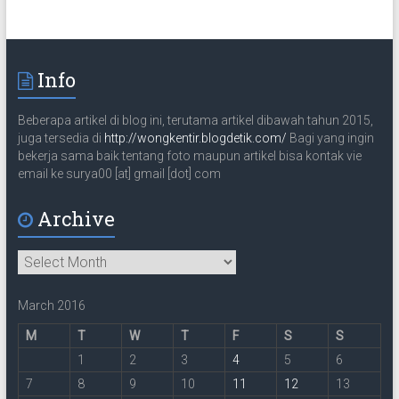
t
e
m
a
Info
i
l
Beberapa artikel di blog ini, terutama artikel dibawah tahun 2015,
juga tersedia di
http://wongkentir.blogdetik.com/
Bagi yang ingin
bekerja sama baik tentang foto maupun artikel bisa kontak vie
email ke surya00 [at] gmail [dot] com
Archive
Archive
March 2016
M
T
W
T
F
S
S
1
2
3
4
5
6
7
8
9
10
11
12
13