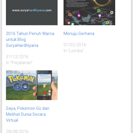
2016 Tahun Penuh Warna
Menuju Gerhana
untuk Blog
07/02/2016
SuryaHardhiyana
In "Lomba"
31/12/2016
In "Perjalanan"
Saya, Pokemon Go dan
Melihat Dunia Secara
Virtual
28/08/2016