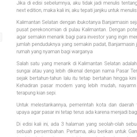
Jika di edisi sebelumnya, aku tidak jadi menulis tentan
next edition, maka kali ini, aku tepati janjiku untuk menul
Kalimantan Selatan dengan ibukotanya Banjarmasin sej
pusat perekonomian di pulau Kalimantan. Dengan pote
agar semakin menarik bagi para investor yang ingin me
jumlah penduduknya yang semakin padat, Banjarmasin 
rumah yang nyaman bagi warganya
Salah satu yang menarik di Kalimantan Selatan adalah 
sungai atau yang lebih dikenal dengan nama Pasar Te
sejak bertahun-tahun lalu itu tetap bertahan hingga ki
Kehadiran pasar modern yang lebih mudah, nayamn
terapung kian sepi.
Untuk melestarikannya, pemerintah kota dan daerah 
upaya agar pasar ini tetap terus ada karena menjadi bagi
Di edisi kali ini, ada 3 halaman yang seolah-olah sebua
sebuah persembahan. Pertama, aku berikan untuk Garu