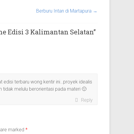
Berburu Intan di Martapura
→
e Edisi 3 Kalimantan Selatan
”
disi terbaru wong kentir ini…proyek idealis
tidak melulu berorientasi pada materi 🙂
Reply
s are marked
*