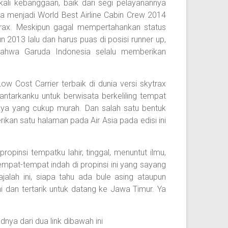
kali kebanggaan, baik dari segi pelayanannya
a menjadi World Best Airline Cabin Crew 2014
trax. Meskipun gagal mempertahankan status
n 2013 lalu dan harus puas di posisi runner up,
bahwa Garuda Indonesia selalu memberikan
 Cost Carrier terbaik di dunia versi skytrax
ngantarkanku untuk berwisata berkeliling tempat
ya yang cukup murah. Dan salah satu bentuk
kan satu halaman pada Air Asia pada edisi ini
opinsi tempatku lahir, tinggal, menuntut ilmu,
empat-tempat indah di propinsi ini yang sayang
jalah ini, siapa tahu ada bule asing ataupun
 dan tertarik untuk datang ke Jawa Timur. Ya
ya dari dua link dibawah ini