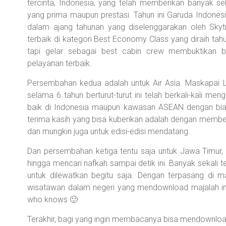
tercinta, Indonesia, yang telah memberikan banyak se
yang prima maupun prestasi. Tahun ini Garuda Indonesi
dalam ajang tahunan yang diselenggarakan oleh Sky
terbaik di kategori Best Economy Class yang diraih tahu
tapi gelar sebagai best cabin crew membuktikan 
pelayanan terbaik.
Persembahan kedua adalah untuk Air Asia. Maskapai Low
selama 6 tahun berturut-turut ini telah berkali-kali me
baik di Indonesia maupun kawasan ASEAN dengan bia
terima kasih yang bisa kuberikan adalah dengan memberi
dan mungkin juga untuk edisi-edisi mendatang.
Dan persembahan ketiga tentu saja untuk Jawa Timur, pr
hingga mencari nafkah sampai detik ini. Banyak sekali t
untuk dilewatkan begitu saja. Dengan terpasang di ma
wisatawan dalam negeri yang mendownload majalah ini
who knows 🙂
Terakhir, bagi yang ingin membacanya bisa mendownloadn