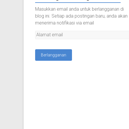
Masukkan email anda untuk berlangganan di
blog ini. Setiap ada postingan baru, anda akan
menerima notifikasi via email
A
l
a
m
a
t
e
m
a
i
l