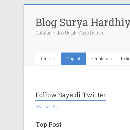
Skip
to
Blog Surya Hardhi
content
Catatan Hidup Untuk Masa Depan
Tentang
Majalah
Perjalanan
Kuli
Follow Saya di Twitter
My Tweets
Top Post