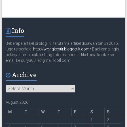
t
e
m
a
Info
i
l
Beberapa artikel di blog ini, terutama artikel dibawah tahun 2015,
juga tersedia di
http://wongkentir.blogdetik.com/
Bagi yang ingin
bekerja sama baik tentang foto maupun artikel bisa kontak vie
email ke surya00 [at] gmail [dot] com
Archive
Archive
August 2026
M
T
W
T
F
S
S
1
2