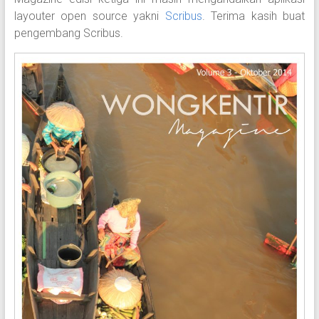
layouter open source yakni
Scribus
. Terima kasih buat
pengembang Scribus.