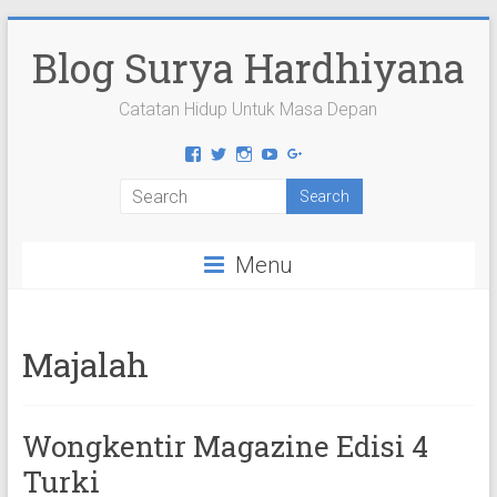
Skip
to
Blog Surya Hardhiyana
content
Catatan Hidup Untuk Masa Depan
View
View
View
View
View
suryahardhiyana’s
suryahardhiyana’s
suryahardhiyana’s
suryahardhiyana’s
suryahardhiyana’s
profile
profile
profile
profile
profile
on
on
on
on
on
Facebook
Twitter
Instagram
YouTube
Google+
Menu
Majalah
Wongkentir Magazine Edisi 4
Turki