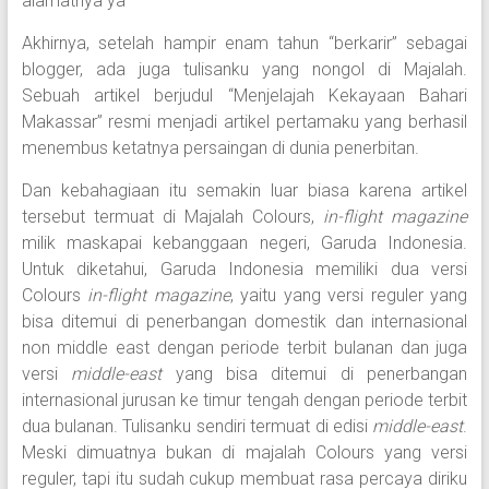
alamatnya ya”
Akhirnya, setelah hampir enam tahun “berkarir” sebagai
blogger, ada juga tulisanku yang nongol di Majalah.
Sebuah artikel berjudul “Menjelajah Kekayaan Bahari
Makassar” resmi menjadi artikel pertamaku yang berhasil
menembus ketatnya persaingan di dunia penerbitan.
Dan kebahagiaan itu semakin luar biasa karena artikel
tersebut termuat di Majalah Colours,
in-flight magazine
milik maskapai kebanggaan negeri, Garuda Indonesia.
Untuk diketahui, Garuda Indonesia memiliki dua versi
Colours
in-flight magazine
, yaitu yang versi reguler yang
bisa ditemui di penerbangan domestik dan internasional
non middle east dengan periode terbit bulanan dan juga
versi
middle-east
yang bisa ditemui di penerbangan
internasional jurusan ke timur tengah dengan periode terbit
dua bulanan. Tulisanku sendiri termuat di edisi
middle-east
.
Meski dimuatnya bukan di majalah Colours yang versi
reguler, tapi itu sudah cukup membuat rasa percaya diriku