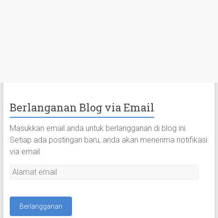
Berlanganan Blog via Email
Masukkan email anda untuk berlangganan di blog ini.
Setiap ada postingan baru, anda akan menerima notifikasi
via email
A
l
a
m
a