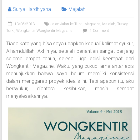
Surya Hardhiyana
Majalah
13/05/2018
Jalan Jalan ke Turki
,
Magazine
,
Majalah
,
Turkey
,
Turki
,
Wongkentir
,
Wongkentir Magazine
1 Comment
Tiada kata yang bisa saya ucapkan kecuali kalimat syukur,
Alhamdulillah. Akhirnya, setelah penantian sangat panjang
selama empat tahun, selesai juga edisi keempat dari
Wongkentir Magazine. Waktu yang cukup lama antar edis
menunjukkan bahwa saya belum memiliki konsistensi
dalam menggarap proyek idealis ini. Tapi apapun itu, aku
bersyukur, diantara kesibukan, masih sempat
menyelesaikannya.