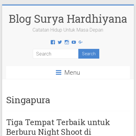
Skip
to
Blog Surya Hardhiyana
content
Catatan Hidup Untuk Masa Depan
View
View
View
View
View
suryahardhiyana’s
suryahardhiyana’s
suryahardhiyana’s
suryahardhiyana’s
suryahardhiyana’s
profile
profile
profile
profile
profile
on
on
on
on
on
Facebook
Twitter
Instagram
YouTube
Google+
Menu
Singapura
Tiga Tempat Terbaik untuk
Berburu Night Shoot di