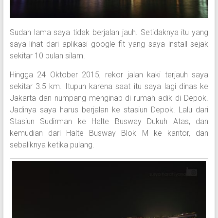
Sudah lama saya tidak berjalan jauh. Setidaknya itu yang
saya lihat dari aplikasi google fit yang saya install sejak
sekitar 10 bulan silam.
Hingga 24 Oktober 2015, rekor jalan kaki terjauh saya
sekitar 3.5 km. Itupun karena saat itu saya lagi dinas ke
Jakarta dan numpang menginap di rumah adik di Depok.
Jadinya saya harus berjalan ke stasiun Depok. Lalu dari
Stasiun Sudirman ke Halte Busway Dukuh Atas, dan
kemudian dari Halte Busway Blok M ke kantor, dan
sebaliknya ketika pulang.