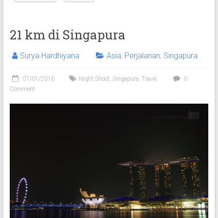
21 km di Singapura
Surya Hardhiyana
Asia
,
Perjalanan
,
Singapura
07/01/2016
Night Shoot
,
Singapura
,
Travel
0
Comment