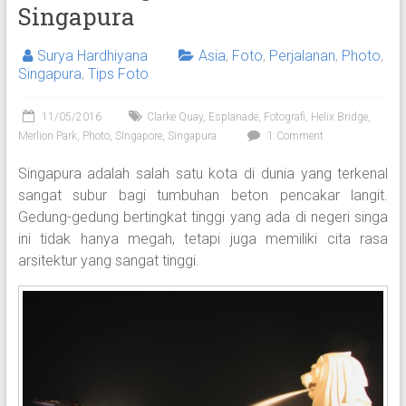
Singapura
Surya Hardhiyana
Asia
,
Foto
,
Perjalanan
,
Photo
,
Singapura
,
Tips Foto
11/05/2016
Clarke Quay
,
Esplanade
,
Fotografi
,
Helix Bridge
,
Merlion Park
,
Photo
,
SIngapore
,
Singapura
1 Comment
Singapura adalah salah satu kota di dunia yang terkenal
sangat subur bagi tumbuhan beton pencakar langit.
Gedung-gedung bertingkat tinggi yang ada di negeri singa
ini tidak hanya megah, tetapi juga memiliki cita rasa
arsitektur yang sangat tinggi.