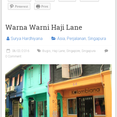
Pinterest
Print
Warna Warni Haji Lane
Surya Hardhiyana
Asia
,
Perjalanan
,
Singapura
08/02/2016
Bugis
,
Haji Lane
,
SIngapore
,
Singapura
0 Comment