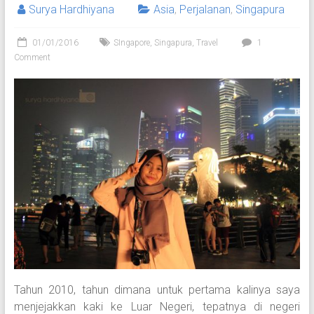
Surya Hardhiyana
Asia
,
Perjalanan
,
Singapura
01/01/2016
SIngapore
,
Singapura
,
Travel
1
Comment
Tahun 2010, tahun dimana untuk pertama kalinya saya
menjejakkan kaki ke Luar Negeri, tepatnya di negeri