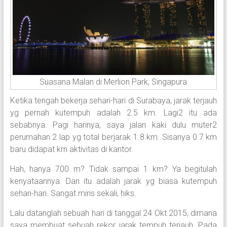
Suasana Malan di Merlion Park, Singapura
Ketika tengah bekerja sehari-hari di Surabaya, jarak terjauh
yg pernah kutempuh adalah 2.5 km. Lagi2 itu ada
sebabnya. Pagi harinya, saya jalan kaki dulu muter2
perumahan 2 lap yg total berjarak 1.8 km. Sisanya 0.7 km
baru didapat krn aktivitas di kantor.
Hah, hanya 700 m? Tidak sampai 1 km? Ya begitulah
kenyataannya. Dan itu adalah jarak yg biasa kutempuh
sehari-hari. Sangat miris sekali, hiks.
Lalu datanglah sebuah hari di tanggal 24 Okt 2015, dimana
saya membuat sebuah rekor jarak tempuh terjauh. Pada