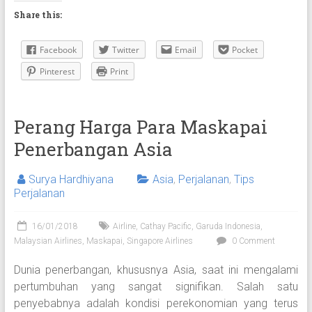
Share this:
Facebook
Twitter
Email
Pocket
Pinterest
Print
Perang Harga Para Maskapai
Penerbangan Asia
Surya Hardhiyana
Asia
,
Perjalanan
,
Tips
Perjalanan
16/01/2018
Airline
,
Cathay Pacific
,
Garuda Indonesia
,
Malaysian Airlines
,
Maskapai
,
Singapore Airlines
0 Comment
Dunia penerbangan, khususnya Asia, saat ini mengalami
pertumbuhan yang sangat signifikan. Salah satu
penyebabnya adalah kondisi perekonomian yang terus