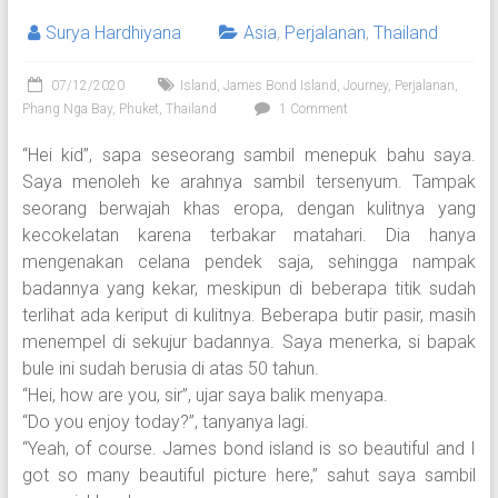
Surya Hardhiyana
Asia
,
Perjalanan
,
Thailand
07/12/2020
Island
,
James Bond Island
,
Journey
,
Perjalanan
,
Phang Nga Bay
,
Phuket
,
Thailand
1 Comment
“Hei kid”, sapa seseorang sambil menepuk bahu saya.
Saya menoleh ke arahnya sambil tersenyum. Tampak
seorang berwajah khas eropa, dengan kulitnya yang
kecokelatan karena terbakar matahari. Dia hanya
mengenakan celana pendek saja, sehingga nampak
badannya yang kekar, meskipun di beberapa titik sudah
terlihat ada keriput di kulitnya. Beberapa butir pasir, masih
menempel di sekujur badannya. Saya menerka, si bapak
bule ini sudah berusia di atas 50 tahun.
“Hei, how are you, sir”, ujar saya balik menyapa.
“Do you enjoy today?”, tanyanya lagi.
“Yeah, of course. James bond island is so beautiful and I
got so many beautiful picture here,” sahut saya sambil