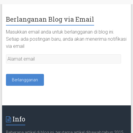
Berlanganan Blog via Email
Masukkan email anda untuk berlangganan di blog ini.
Setiap ada postingan baru, anda akan menerima notifikasi
via email
A
l
a
m
a
t
e
m
a
Info
i
l
Beberapa artikel di blog ini, terutama artikel dibawah tahun 2015,