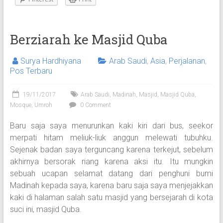
Berziarah ke Masjid Quba
Surya Hardhiyana
Arab Saudi
,
Asia
,
Perjalanan
,
Pos Terbaru
19/11/2017
Arab Saudi
,
Madinah
,
Masjid
,
Masjid Quba
,
Mosque
,
Umroh
0 Comment
Baru saja saya menurunkan kaki kiri dari bus, seekor
merpati hitam meliuk-liuk anggun melewati tubuhku.
Sejenak badan saya terguncang karena terkejut, sebelum
akhirnya bersorak riang karena aksi itu. Itu mungkin
sebuah ucapan selamat datang dari penghuni bumi
Madinah kepada saya, karena baru saja saya menjejakkan
kaki di halaman salah satu masjid yang bersejarah di kota
suci ini, masjid Quba.