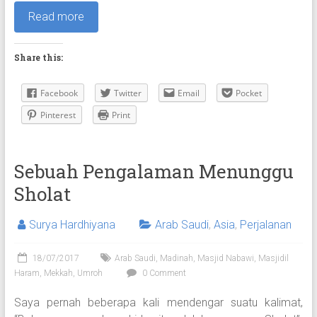
Read more
Share this:
Facebook
Twitter
Email
Pocket
Pinterest
Print
Sebuah Pengalaman Menunggu
Sholat
Surya Hardhiyana
Arab Saudi
,
Asia
,
Perjalanan
18/07/2017
Arab Saudi
,
Madinah
,
Masjid Nabawi
,
Masjidil
Haram
,
Mekkah
,
Umroh
0 Comment
Saya pernah beberapa kali mendengar suatu kalimat,