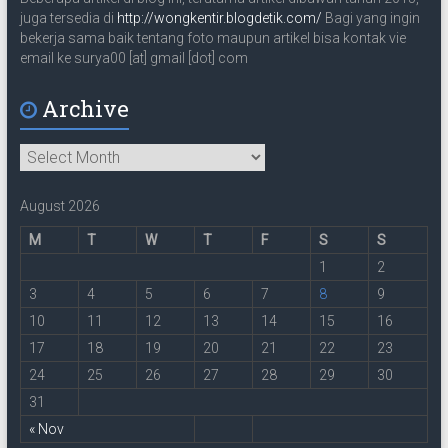
juga tersedia di
http://wongkentir.blogdetik.com/
Bagi yang ingin
bekerja sama baik tentang foto maupun artikel bisa kontak vie
email ke surya00 [at] gmail [dot] com
Archive
Archive
August 2026
M
T
W
T
F
S
S
1
2
3
4
5
6
7
8
9
10
11
12
13
14
15
16
17
18
19
20
21
22
23
24
25
26
27
28
29
30
31
« Nov