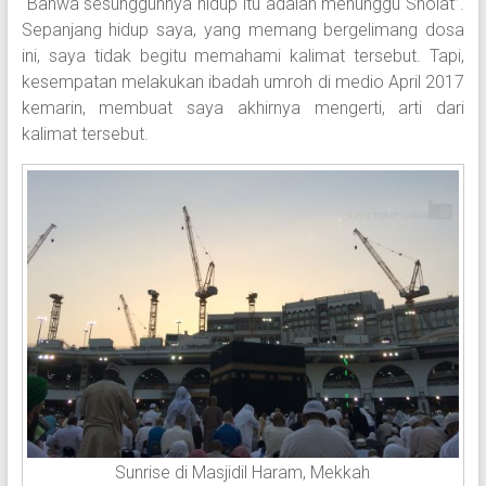
“Bahwa sesungguhnya hidup itu adalah menunggu Sholat”.
Sepanjang hidup saya, yang memang bergelimang dosa
ini, saya tidak begitu memahami kalimat tersebut. Tapi,
kesempatan melakukan ibadah umroh di medio April 2017
kemarin, membuat saya akhirnya mengerti, arti dari
kalimat tersebut.
Sunrise di Masjidil Haram, Mekkah