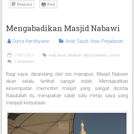
Pinterest
Print
Mengabadikan Masjid Nabawi
Surya Hardhiyana
Arab Saudi
,
Asia
,
Perjalanan
17/07/2017
Arab Saudi
,
Madinah
,
Masjid Nabawi
,
Umroh
2 Comments
Bagi saya, dipandang dari sisi manapun, Masjid Nabawi
akan selalu terlihat sangat indah. Mendapatkan
kesempatan memotret masjid yang sangat dicintai
Rasulullah itu, merupakan salah satu mimpi saya yang
menjadi kenyataan.