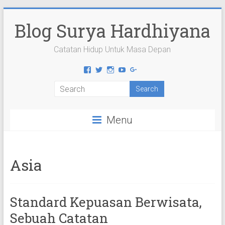
Skip
to
Blog Surya Hardhiyana
content
Catatan Hidup Untuk Masa Depan
View
View
View
View
View
suryahardhiyana’s
suryahardhiyana’s
suryahardhiyana’s
suryahardhiyana’s
suryahardhiyana’s
profile
profile
profile
profile
profile
on
on
on
on
on
Facebook
Twitter
Instagram
YouTube
Google+
Menu
Asia
Standard Kepuasan Berwisata,
Sebuah Catatan