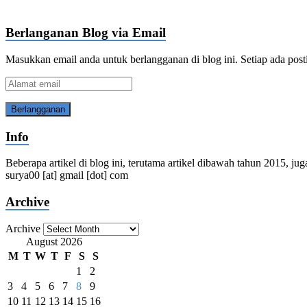
Berlanganan Blog via Email
Masukkan email anda untuk berlangganan di blog ini. Setiap ada post
Alamat
email
Info
Beberapa artikel di blog ini, terutama artikel dibawah tahun 2015, jug
surya00 [at] gmail [dot] com
Archive
Archive
August 2026
M
T
W
T
F
S
S
1
2
3
4
5
6
7
8
9
10
11
12
13
14
15
16