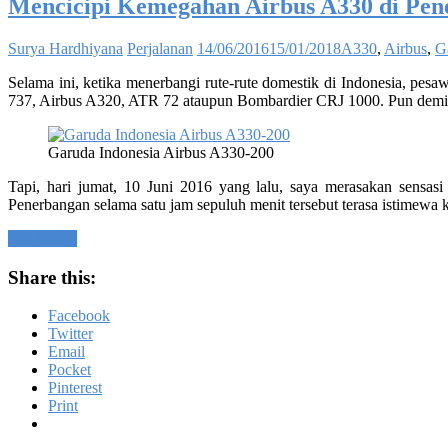
Mencicipi Kemegahan Airbus A330 di Pen
Surya Hardhiyana
Perjalanan
14/06/2016
15/01/2018
A330
,
Airbus
,
G
Selama ini, ketika menerbangi rute-rute domestik di Indonesia, pes
737, Airbus A320, ATR 72 ataupun Bombardier CRJ 1000. Pun demikia
Garuda Indonesia Airbus A330-200
Tapi, hari jumat, 10 Juni 2016 yang lalu, saya merasakan sensas
Penerbangan selama satu jam sepuluh menit tersebut terasa istimewa
Read more
Share this:
Facebook
Twitter
Email
Pocket
Pinterest
Print