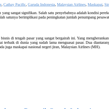
e
,
Cathay Pacific
,
Garuda Indonesia
,
Malaysian Airlines
,
Maskapai
,
Si
yang sangat signifikan. Salah satu penyebabnya adalah kondisi perek
salah satunya berimplikasi pada peningkatan jumlah penumpang pesawat
bisnis di tengah pasar yang sangat bergairah ini. Yang mengheranka
i terbaik di dunia yang sudah lama menguasai pasar. Dua diantaran
da juga maskapai nasional negeri jiran, Malaysian Airlines (MH).