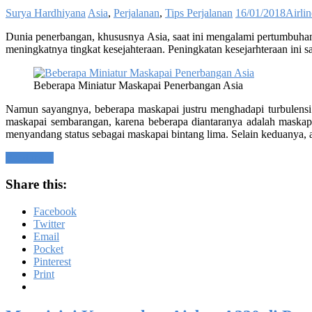
Surya Hardhiyana
Asia
,
Perjalanan
,
Tips Perjalanan
16/01/2018
Airlin
Dunia penerbangan, khususnya Asia, saat ini mengalami pertumbuhan 
meningkatnya tingkat kesejahteraan. Peningkatan kesejarhteraan ini 
Beberapa Miniatur Maskapai Penerbangan Asia
Namun sayangnya, beberapa maskapai justru menghadapi turbulensi 
maskapai sembarangan, karena beberapa diantaranya adalah maskapa
menyandang status sebagai maskapai bintang lima. Selain keduanya, a
Read more
Share this:
Facebook
Twitter
Email
Pocket
Pinterest
Print