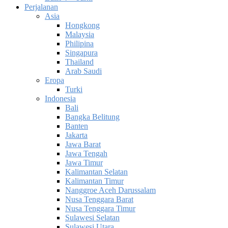
Perjalanan
Asia
Hongkong
Malaysia
Philipina
Singapura
Thailand
Arab Saudi
Eropa
Turki
Indonesia
Bali
Bangka Belitung
Banten
Jakarta
Jawa Barat
Jawa Tengah
Jawa Timur
Kalimantan Selatan
Kalimantan Timur
Nanggroe Aceh Darussalam
Nusa Tenggara Barat
Nusa Tenggara Timur
Sulawesi Selatan
Sulawesi Utara