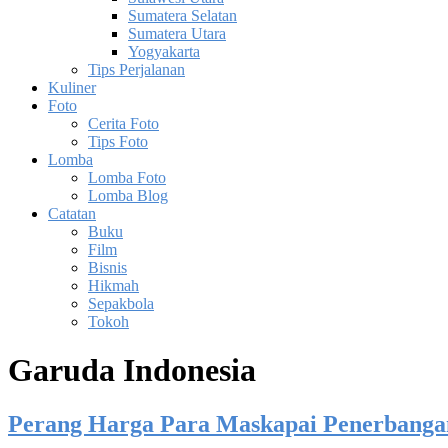
Sumatera Selatan
Sumatera Utara
Yogyakarta
Tips Perjalanan
Kuliner
Foto
Cerita Foto
Tips Foto
Lomba
Lomba Foto
Lomba Blog
Catatan
Buku
Film
Bisnis
Hikmah
Sepakbola
Tokoh
Garuda Indonesia
Perang Harga Para Maskapai Penerbanga