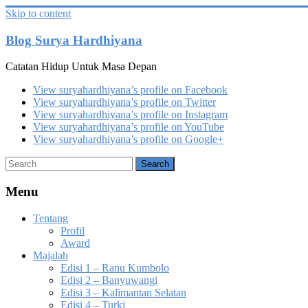
Skip to content
Blog Surya Hardhiyana
Catatan Hidup Untuk Masa Depan
View suryahardhiyana’s profile on Facebook
View suryahardhiyana’s profile on Twitter
View suryahardhiyana’s profile on Instagram
View suryahardhiyana’s profile on YouTube
View suryahardhiyana’s profile on Google+
Menu
Tentang
Profil
Award
Majalah
Edisi 1 – Ranu Kumbolo
Edisi 2 – Banyuwangi
Edisi 3 – Kalimantan Selatan
Edisi 4 – Turki