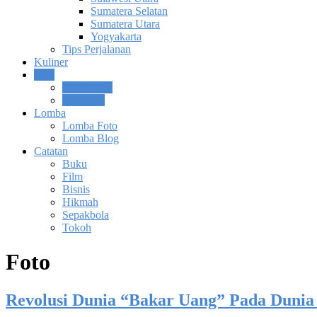
Sumatera Selatan
Sumatera Utara
Yogyakarta
Tips Perjalanan
Kuliner
Foto
Cerita Foto
Tips Foto
Lomba
Lomba Foto
Lomba Blog
Catatan
Buku
Film
Bisnis
Hikmah
Sepakbola
Tokoh
Foto
Revolusi Dunia “Bakar Uang” Pada Dunia B