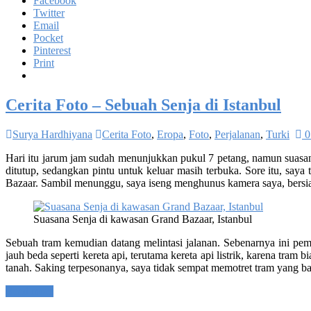
Facebook
Twitter
Email
Pocket
Pinterest
Print
Cerita Foto – Sebuah Senja di Istanbul
Surya Hardhiyana
Cerita Foto
,
Eropa
,
Foto
,
Perjalanan
,
Turki
0
Hari itu jarum jam sudah menunjukkan pukul 7 petang, namun suasana
ditutup, sedangkan pintu untuk keluar masih terbuka. Sore itu, sa
Bazaar. Sambil menunggu, saya iseng menghunus kamera saya, bersi
Suasana Senja di kawasan Grand Bazaar, Istanbul
Sebuah tram kemudian datang melintasi jalanan. Sebenarnya ini pema
jauh beda seperti kereta api, terutama kereta api listrik, karena tra
tanah. Saking terpesonanya, saya tidak sempat memotret tram yang bar
Read more