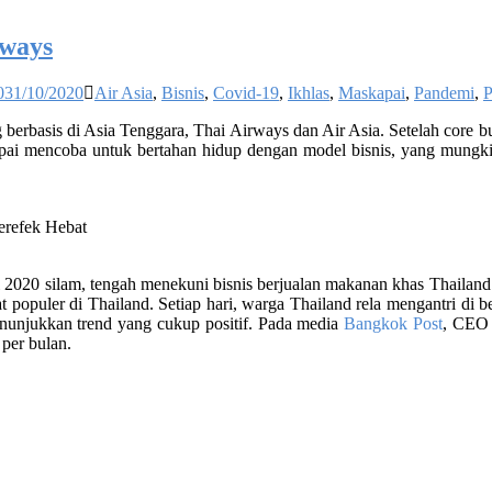
rways
0
31/10/2020
Air Asia
,
Bisnis
,
Covid-19
,
Ikhlas
,
Maskapai
,
Pandemi
,
P
g berbasis di Asia Tenggara, Thai Airways dan Air Asia. Setelah core 
apai mencoba untuk bertahan hidup dengan model bisnis, yang mungki
Berefek Hebat
ni 2020 silam, tengah menekuni bisnis berjualan makanan khas Thailand
at populer di Thailand. Setiap hari, warga Thailand rela mengantri d
nunjukkan trend yang cukup positif. Pada media
Bangkok Post
, CEO 
 per bulan.