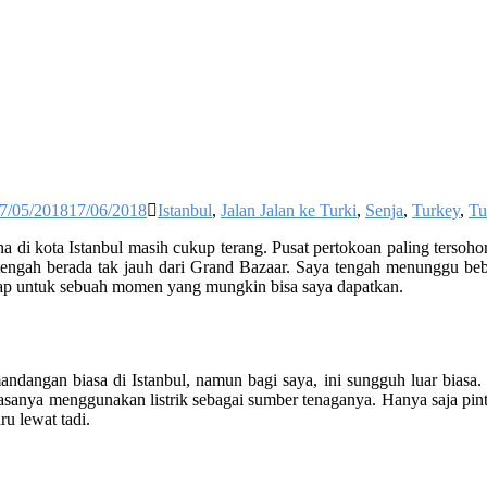
7/05/2018
17/06/2018
Istanbul
,
Jalan Jalan ke Turki
,
Senja
,
Turkey
,
Tu
 di kota Istanbul masih cukup terang. Pusat pertokoan paling tersoh
ya tengah berada tak jauh dari Grand Bazaar. Saya tengah menunggu be
ap untuk sebuah momen yang mungkin bisa saya dapatkan.
ndangan biasa di Istanbul, namun bagi saya, ini sungguh luar biasa. 
m biasanya menggunakan listrik sebagai sumber tenaganya. Hanya saja pi
u lewat tadi.