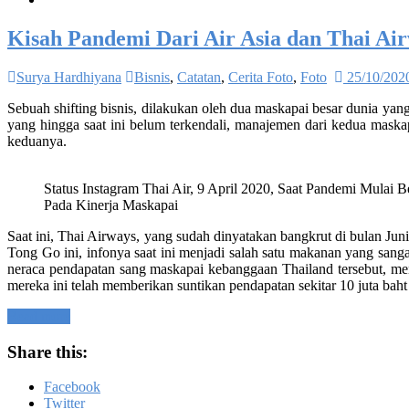
Kisah Pandemi Dari Air Asia dan Thai Ai
Surya Hardhiyana
Bisnis
,
Catatan
,
Cerita Foto
,
Foto
25/10/202
Sebuah shifting bisnis, dilakukan oleh dua maskapai besar dunia yan
yang hingga saat ini belum terkendali, manajemen dari kedua mask
keduanya.
Status Instagram Thai Air, 9 April 2020, Saat Pandemi Mulai 
Pada Kinerja Maskapai
Saat ini, Thai Airways, yang sudah dinyatakan bangkrut di bulan Ju
Tong Go ini, infonya saat ini menjadi salah satu makanan yang sang
neraca pendapatan sang maskapai kebanggaan Thailand tersebut, me
mereka ini telah memberikan suntikan pendapatan sekitar 10 juta baht
Read more
Share this:
Facebook
Twitter