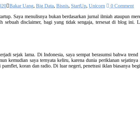
020
Bakar Uang
,
Big Data
,
Bisnis
,
StartUp
,
Unicorn
0 Comment
a startup. Saya menulisnya bukan berdasarkan jurnal ilmiah ataupun m
h sebuah disclaimer, bagi yang tidak sengaja, tersesat di blog ini.
rjadi sejak lama. Di Indonesia, saya sempat berasumsi bahwa trend 
Namun kemudian saya ternyata keliru, karena dunia periklanan sejatin
 pamflet, koran dan radio. Di luar negeri, penetrasi iklan biasanya begi