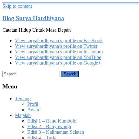
Skip to content
Blog Surya Hardhiyana
Catatan Hidup Untuk Masa Depan
View suryahardhiyana’s profile on Facebook
View suryahardhiyana’s profile on Twitter
View suryahardhiyana’s profile on Instagram
View suryahardhiyana’s profile on YouTube
View suryahardhiyana’s profile on Google+
Menu
Tentang
Profil
Award
Majalah
Edisi 1 – Ranu Kumbolo
Edisi 2 – Banyuwangi
Edisi 3 – Kalimantan Selatan
Edisi 4 – Turki