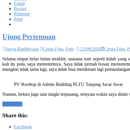
Email
Pocket
Pinterest
Print
Ujung Pertemuan
Surya Hardhiyana
Cerita Foto
,
Foto
21/09/2020
Cerita Foto
,
P
Selama empat belas bulan terakhir, suasana sore seperti inilah yan
kali itu pula, saya memotretnya. Saya tidak pernah bosan memotret
mungkin tidak lama lagi, saya tidak bisa menikmati lagi pemandangan
PV Rooftop di Admin Building PLTU Tanjung Awar Awar
Namun, belum juga satu tangki terpasang, ternyata waktu saya disini 
Read more
Share this:
Facebook