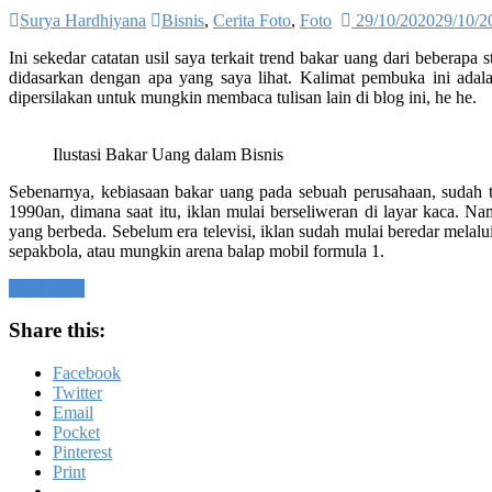
Surya Hardhiyana
Bisnis
,
Cerita Foto
,
Foto
29/10/2020
29/10/2
Ini sekedar catatan usil saya terkait trend bakar uang dari beberap
didasarkan dengan apa yang saya lihat. Kalimat pembuka ini adala
dipersilakan untuk mungkin membaca tulisan lain di blog ini, he he.
Ilustasi Bakar Uang dalam Bisnis
Sebenarnya, kebiasaan bakar uang pada sebuah perusahaan, sudah te
1990an, dimana saat itu, iklan mulai berseliweran di layar kaca. 
yang berbeda. Sebelum era televisi, iklan sudah mulai beredar melalui
sepakbola, atau mungkin arena balap mobil formula 1.
Read more
Share this:
Facebook
Twitter
Email
Pocket
Pinterest
Print