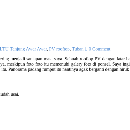
LTU Tanjung Awar Awar
,
PV rooftop
,
Tuban
0 Comment
g sering menjadi santapan mata saya. Sebuah rooftop PV dengan latar
nya, meskipun foto foto itu memenuhi galery foto di ponsel. Saya i
 itu. Panorama padang rumput itu nantinya agak berganti dengan hiruk 
sudah usai.