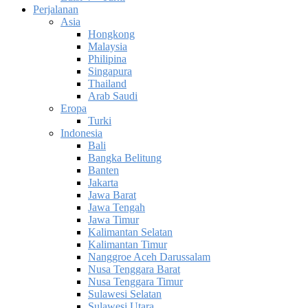
Perjalanan
Asia
Hongkong
Malaysia
Philipina
Singapura
Thailand
Arab Saudi
Eropa
Turki
Indonesia
Bali
Bangka Belitung
Banten
Jakarta
Jawa Barat
Jawa Tengah
Jawa Timur
Kalimantan Selatan
Kalimantan Timur
Nanggroe Aceh Darussalam
Nusa Tenggara Barat
Nusa Tenggara Timur
Sulawesi Selatan
Sulawesi Utara