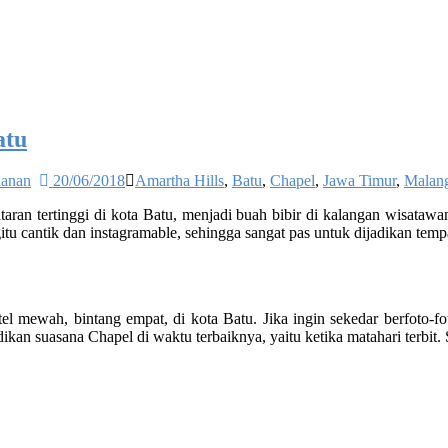
atu
lanan
20/06/2018
Amartha Hills
,
Batu
,
Chapel
,
Jawa Timur
,
Malan
taran tertinggi di kota Batu, menjadi buah bibir di kalangan wisataw
tu cantik dan instagramable, sehingga sangat pas untuk dijadikan tempa
hotel mewah, bintang empat, di kota Batu. Jika ingin sekedar berfoto-
an suasana Chapel di waktu terbaiknya, yaitu ketika matahari terbit. S