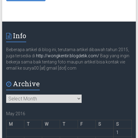
a
t
e
m
a
Info
i
l
Beberapa artikel di blog ini, terutama artikel dibawah tahun 2015,
juga tersedia di
http://wongkentir.blogdetik.com/
Bagi yang ingin
bekerja sama baik tentang foto maupun artikel bisa kontak vie
email ke surya00 [at] gmail [dot] com
Archive
Archive
May 2016
M
T
W
T
F
S
S
1