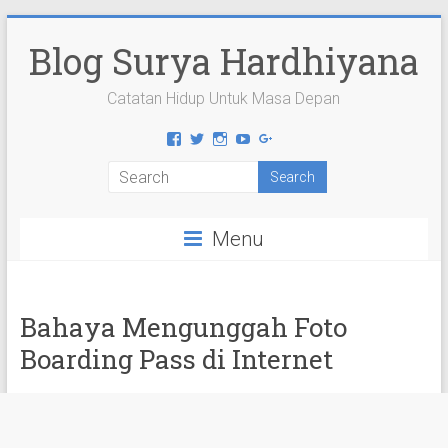
Skip
to
Blog Surya Hardhiyana
content
Catatan Hidup Untuk Masa Depan
View
View
View
View
View
suryahardhiyana’s
suryahardhiyana’s
suryahardhiyana’s
suryahardhiyana’s
suryahardhiyana’s
profile
profile
profile
profile
profile
on
on
on
on
on
Facebook
Twitter
Instagram
YouTube
Google+
Menu
Bahaya Mengunggah Foto
Boarding Pass di Internet