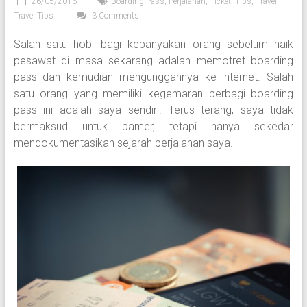
26/05/2016
Boarding Pass
,
Perjalanan
,
Ticket
,
Tips
,
Travel
,
Travel Tips
3 Comments
Salah satu hobi bagi kebanyakan orang sebelum naik
pesawat di masa sekarang adalah memotret boarding
pass dan kemudian mengunggahnya ke internet. Salah
satu orang yang memiliki kegemaran berbagi boarding
pass ini adalah saya sendiri. Terus terang, saya tidak
bermaksud untuk pamer, tetapi hanya sekedar
mendokumentasikan sejarah perjalanan saya.