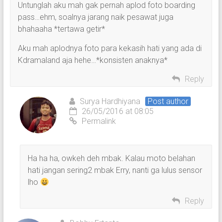
Untunglah aku mah gak pernah aplod foto boarding
pass…ehm, soalnya jarang naik pesawat juga
bhahaaha *tertawa getir*
Aku mah aplodnya foto para kekasih hati yang ada di
Kdramaland aja hehe…*konsisten anaknya*
Reply
Surya Hardhiyana
Post author
26/05/2016 at 08:05
Permalink
Ha ha ha, owkeh deh mbak. Kalau moto belahan
hati jangan sering2 mbak Erry, nanti ga lulus sensor
lho
Reply