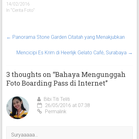
14/02/2016
In "Cerita Foto"
←
Panorama Stone Garden Citatah yang Menakjubkan
Mencicipi Es Krim di Heerlijk Gelato Café, Surabaya
→
3 thoughts on “
Bahaya Mengunggah
Foto Boarding Pass di Internet
”
Bibi Titi Teliti
26/05/2016 at 07:38
Permalink
Suryaaaaa…