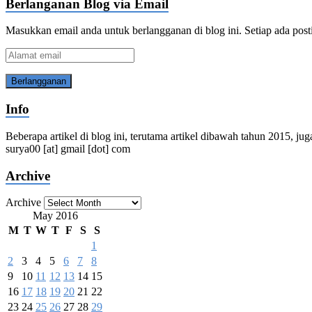
Berlanganan Blog via Email
Masukkan email anda untuk berlangganan di blog ini. Setiap ada post
Alamat
email
Info
Beberapa artikel di blog ini, terutama artikel dibawah tahun 2015, jug
surya00 [at] gmail [dot] com
Archive
Archive
May 2016
M
T
W
T
F
S
S
1
2
3
4
5
6
7
8
9
10
11
12
13
14
15
16
17
18
19
20
21
22
23
24
25
26
27
28
29