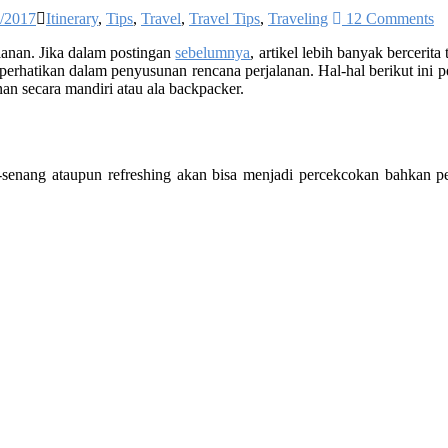
/2017
Itinerary
,
Tips
,
Travel
,
Travel Tips
,
Traveling
12 Comments
alanan. Jika dalam postingan
sebelumnya
, artikel lebih banyak bercerit
diperhatikan dalam penyusunan rencana perjalanan. Hal-hal berikut ini 
nan secara mandiri atau ala backpacker.
senang ataupun refreshing akan bisa menjadi percekcokan bahkan petak