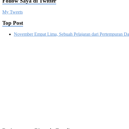
Follow Saya di Twitter
My Tweets
Top Post
November Empat Lima, Sebuah Pelajaran dari Pertempuran Da