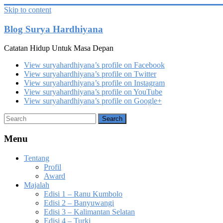
Skip to content
Blog Surya Hardhiyana
Catatan Hidup Untuk Masa Depan
View suryahardhiyana’s profile on Facebook
View suryahardhiyana’s profile on Twitter
View suryahardhiyana’s profile on Instagram
View suryahardhiyana’s profile on YouTube
View suryahardhiyana’s profile on Google+
Menu
Tentang
Profil
Award
Majalah
Edisi 1 – Ranu Kumbolo
Edisi 2 – Banyuwangi
Edisi 3 – Kalimantan Selatan
Edisi 4 – Turki