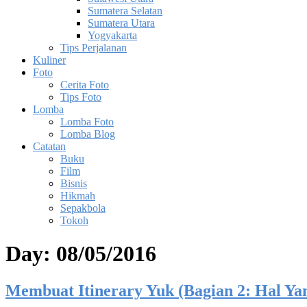
Sumatera Selatan
Sumatera Utara
Yogyakarta
Tips Perjalanan
Kuliner
Foto
Cerita Foto
Tips Foto
Lomba
Lomba Foto
Lomba Blog
Catatan
Buku
Film
Bisnis
Hikmah
Sepakbola
Tokoh
Day:
08/05/2016
Membuat Itinerary Yuk (Bagian 2: Hal Ya