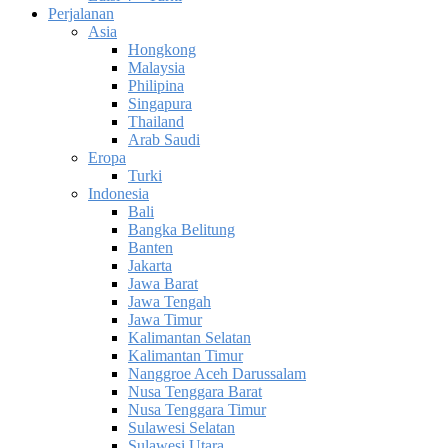
Perjalanan
Asia
Hongkong
Malaysia
Philipina
Singapura
Thailand
Arab Saudi
Eropa
Turki
Indonesia
Bali
Bangka Belitung
Banten
Jakarta
Jawa Barat
Jawa Tengah
Jawa Timur
Kalimantan Selatan
Kalimantan Timur
Nanggroe Aceh Darussalam
Nusa Tenggara Barat
Nusa Tenggara Timur
Sulawesi Selatan
Sulawesi Utara