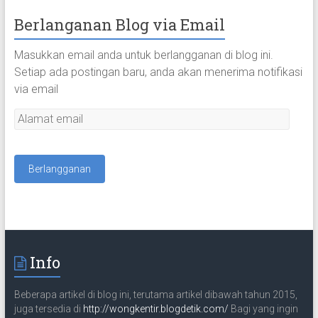
Berlanganan Blog via Email
Masukkan email anda untuk berlangganan di blog ini.
Setiap ada postingan baru, anda akan menerima notifikasi
via email
A
l
a
m
a
t
e
m
a
Info
i
l
Beberapa artikel di blog ini, terutama artikel dibawah tahun 2015,
juga tersedia di
http://wongkentir.blogdetik.com/
Bagi yang ingin