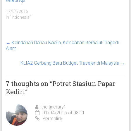
Kereta Api
17/04/2016
In "Indonesia"
←
Keindahan Danau Kaolin, Keindahan Berbalut Tragedi
Alam
KLIA2 Gerbang Baru Budget Traveler di Malaysia
→
7 thoughts on “
Potret Stasiun Papar
Kediri
”
theitinerary1
01/04/2016 at 08:11
Permalink