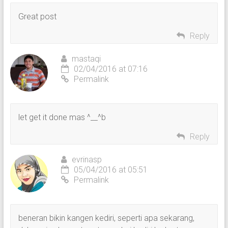
Great post
Reply
mastaqi
02/04/2016 at 07:16
Permalink
let get it done mas ^__^b
Reply
evrinasp
05/04/2016 at 05:51
Permalink
beneran bikin kangen kediri, seperti apa sekarang,