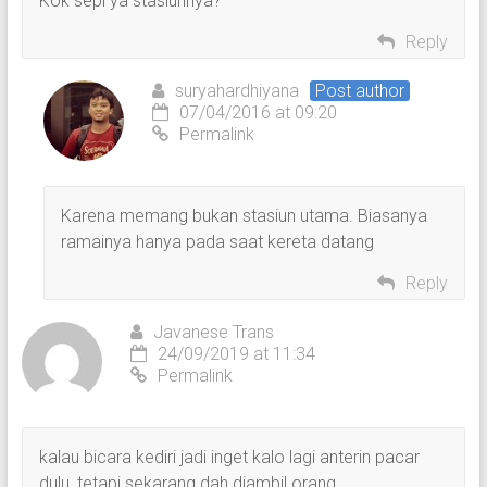
Kok sepi ya stasiunnya?
Reply
suryahardhiyana
Post author
07/04/2016 at 09:20
Permalink
Karena memang bukan stasiun utama. Biasanya
ramainya hanya pada saat kereta datang
Reply
Javanese Trans
24/09/2019 at 11:34
Permalink
kalau bicara kediri jadi inget kalo lagi anterin pacar
dulu, tetapi sekarang dah diambil orang.