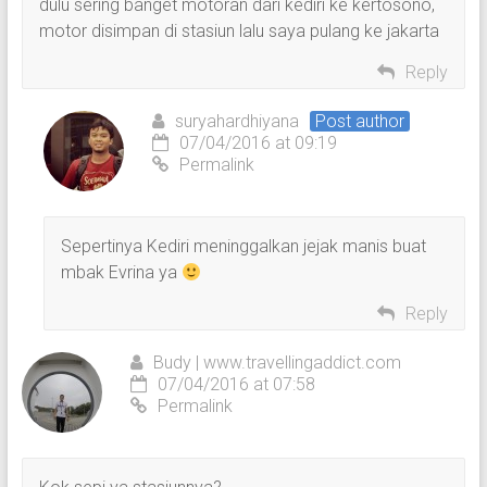
dulu sering banget motoran dari kediri ke kertosono,
motor disimpan di stasiun lalu saya pulang ke jakarta
Reply
suryahardhiyana
Post author
07/04/2016 at 09:19
Permalink
Sepertinya Kediri meninggalkan jejak manis buat
mbak Evrina ya
Reply
Budy | www.travellingaddict.com
07/04/2016 at 07:58
Permalink