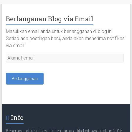
Berlanganan Blog via Email
Masukkan email anda untuk berlangganan di blog ini.
Setiap ada postingan baru, anda akan menerima notifikasi
via email
A
l
a
m
a
t
e
m
a
Info
i
l
Beberapa artikel di blog ini, terutama artikel dibawah tahun 2015,