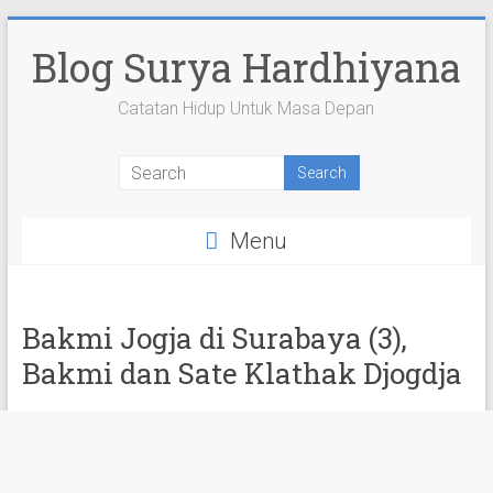
Skip
to
Blog Surya Hardhiyana
content
Catatan Hidup Untuk Masa Depan
View
View
View
View
View
suryahardhiyana’s
suryahardhiyana’s
suryahardhiyana’s
suryahardhiyana’s
suryahardhiyana’s
profile
profile
profile
profile
profile
on
on
on
on
on
Menu
Facebook
Twitter
Instagram
YouTube
Google+
Bakmi Jogja di Surabaya (3),
Bakmi dan Sate Klathak Djogdja