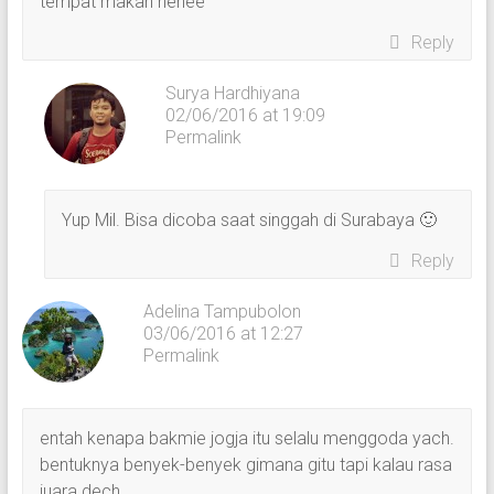
tempat makan hehee
Reply
Surya Hardhiyana
02/06/2016 at 19:09
Permalink
Yup Mil. Bisa dicoba saat singgah di Surabaya 🙂
Reply
Adelina Tampubolon
03/06/2016 at 12:27
Permalink
entah kenapa bakmie jogja itu selalu menggoda yach.
bentuknya benyek-benyek gimana gitu tapi kalau rasa
juara dech.