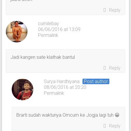
Reply
cumilebay
06/06/2016 at 13:09
Permalink
Jadi kangen sate klathak bantul
Reply
Surya Hardhiyana
Post author
08/06/2016 at 20:20
Permalink
Brarti sudah waktunya Omcum ke Jogja lagi tuh 😀
Reply