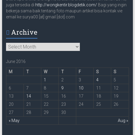
juga tersedia di
http://wongkentir.blogdetik.com/
Bagi yang ingin
bekerja sama baik tentang foto maupun artikel bisa kontak vie
email ke surya00 [at] gmail [dot] com
Archive
Archive
June 2016
M
T
W
T
F
S
S
1
2
3
4
5
6
7
8
9
10
11
12
13
14
15
16
17
18
19
20
21
22
23
24
25
26
27
28
29
30
« May
Aug »