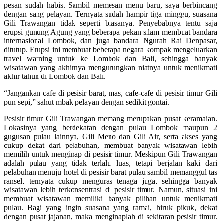
pesan sudah habis. Sambil memesan menu baru, saya berbincang
dengan sang pelayan. Ternyata sudah hampir tiga minggu, suasana
Gili Trawangan tidak seperti biasanya. Penyebabnya tentu saja
erupsi gunung Agung yang beberapa pekan silam membuat bandara
internasional Lombok, dan juga bandara Ngurah Rai Denpasar,
ditutup. Erupsi ini membuat beberapa negara kompak mengeluarkan
travel warning untuk ke Lombok dan Bali, sehingga banyak
wisatawan yang akhirnya mengurungkan niatnya untuk menikmati
akhir tahun di Lombok dan Bali.
“Jangankan cafe di pesisir barat, mas, cafe-cafe di pesisir timur Gili
pun sepi,” sahut mbak pelayan dengan sedikit gontai.
Pesisir timur Gili Trawangan memang merupakan pusat keramaian.
Lokasinya yang berdekatan dengan pulau Lombok maupun 2
gugusan pulau lainnya, Gili Meno dan Gili Air, serta akses yang
cukup dekat dari pelabuhan, membuat banyak wisatawan lebih
memilih untuk menginap di pesisir timur. Meskipun Gili Trawangan
adalah pulau yang tidak terlalu luas, tetapi berjalan kaki dari
pelabuhan menuju hotel di pesisir barat pulau sambil memanggul tas
ransel, ternyata cukup menguras tenaga juga, sehingga banyak
wisatawan lebih terkonsentrasi di pesisir timur. Namun, situasi ini
membuat wisatawan memiliki banyak pilihan untuk menikmati
pulau. Bagi yang ingin suasana yang ramai, hiruk pikuk, dekat
dengan pusat jajanan, maka menginaplah di sekitaran pesisir timur.