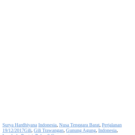
Surya Hardhiyana
Indonesia
,
Nusa Tenggara Barat
,
Perjalanan
19/12/2017
Gili
,
Gili Trawangan
,
Gunung Agung
,
Indonesia
,