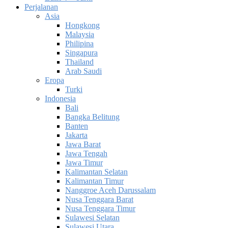
Perjalanan
Asia
Hongkong
Malaysia
Philipina
Singapura
Thailand
Arab Saudi
Eropa
Turki
Indonesia
Bali
Bangka Belitung
Banten
Jakarta
Jawa Barat
Jawa Tengah
Jawa Timur
Kalimantan Selatan
Kalimantan Timur
Nanggroe Aceh Darussalam
Nusa Tenggara Barat
Nusa Tenggara Timur
Sulawesi Selatan
Sulawesi Utara