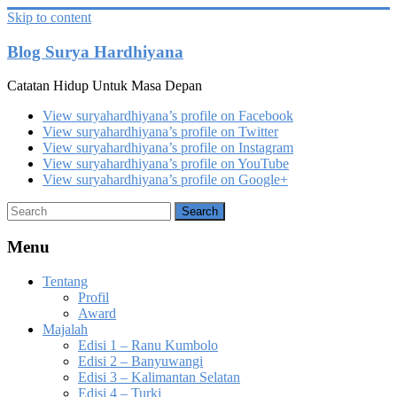
Skip to content
Blog Surya Hardhiyana
Catatan Hidup Untuk Masa Depan
View suryahardhiyana’s profile on Facebook
View suryahardhiyana’s profile on Twitter
View suryahardhiyana’s profile on Instagram
View suryahardhiyana’s profile on YouTube
View suryahardhiyana’s profile on Google+
Menu
Tentang
Profil
Award
Majalah
Edisi 1 – Ranu Kumbolo
Edisi 2 – Banyuwangi
Edisi 3 – Kalimantan Selatan
Edisi 4 – Turki