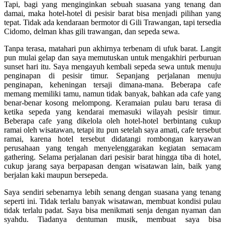
Tapi, bagi yang menginginkan sebuah suasana yang tenang dan
damai, maka hotel-hotel di pesisir barat bisa menjadi pilihan yang
tepat. Tidak ada kendaraan bermotor di Gili Trawangan, tapi tersedia
Cidomo, delman khas gili trawangan, dan sepeda sewa.
Tanpa terasa, matahari pun akhirnya terbenam di ufuk barat. Langit
pun mulai gelap dan saya memutuskan untuk mengakhiri perburuan
sunset hari itu. Saya mengayuh kembali sepeda sewa untuk menuju
penginapan di pesisir timur. Sepanjang perjalanan menuju
penginapan, keheningan tersaji dimana-mana. Beberapa cafe
memang memiliki tamu, namun tidak banyak, bahkan ada cafe yang
benar-benar kosong melompong. Keramaian pulau baru terasa di
ketika sepeda yang kendarai memasuki wilayah pesisir timur.
Beberapa cafe yang dikelola oleh hotel-hotel berbintang cukup
ramai oleh wisatawan, tetapi itu pun setelah saya amati, cafe tersebut
ramai, karena hotel tersebut didatangi rombongan karyawan
perusahaan yang tengah menyelenggarakan kegiatan semacam
gathering. Selama perjalanan dari pesisir barat hingga tiba di hotel,
cukup jarang saya berpapasan dengan wisatawan lain, baik yang
berjalan kaki maupun bersepeda.
Saya sendiri sebenarnya lebih senang dengan suasana yang tenang
seperti ini. Tidak terlalu banyak wisatawan, membuat kondisi pulau
tidak terlalu padat. Saya bisa menikmati senja dengan nyaman dan
syahdu. Tiadanya dentuman musik, membuat saya bisa