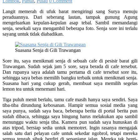
Lombok
,
Pantai
,
Pulau
0 Comment
Langit memerah di ufuk barat mengiringi sang Surya menuju
peraduannya. Dari seberang lautan, tampak gunung Agung
mengeluarkan kepulan-kepulan asap tebal. Sambil memandangi
senja, sesekali saya mengambil beberapa foto. Senja sore ini terlalu
sayang untuk tidak diabadikan.
Suasana Senja di Gili Trawangan
Sore itu, saya menikmati senja di sebuah cafe di pesisir barat gili
Trawangan. Sudah sejak jam 5 sore, saya berada di cafe tersebut.
Dan rupanya saya adalah tamu pertama di cafe tersebut sore itu,
sehingga saya bebas memilih bangku terbaik untuk menikmati senja.
Suasana hari yang cukup gerah, membuat saya memilih segelas
lemon tea untuk menemani hari.
Tiga puluh menit berlalu, tamu cafe masih hanya saya sendiri. Saya
tiba-tiba dirundung kebosanan. Hampir semua sosial media yang
saya punya, sudah saya baca, beberapa berita di portal berita pun
sudah dibaca, sehingga saya bingung harus melakukan apa sambil
menunggu waktu senja tiba. Kamera pun sudah saya hunuskan di
atas tripod, bersiap sedia untuk memotret. Ingin rasanya mengajak
salah satu dari pelayan cafe untuk sekedar ngobrol, tetapi mereka
semua tengah sibuk berdiri di sepanjang jalan. Mereka tak henti-