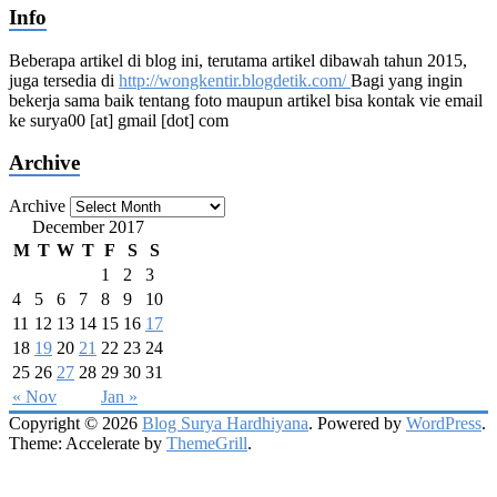
Info
Beberapa artikel di blog ini, terutama artikel dibawah tahun 2015,
juga tersedia di
http://wongkentir.blogdetik.com/
Bagi yang ingin
bekerja sama baik tentang foto maupun artikel bisa kontak vie email
ke surya00 [at] gmail [dot] com
Archive
Archive
December 2017
M
T
W
T
F
S
S
1
2
3
4
5
6
7
8
9
10
11
12
13
14
15
16
17
18
19
20
21
22
23
24
25
26
27
28
29
30
31
« Nov
Jan »
Copyright © 2026
Blog Surya Hardhiyana
. Powered by
WordPress
.
Theme: Accelerate by
ThemeGrill
.