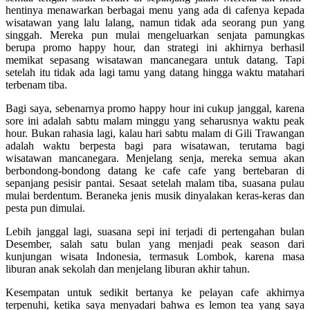
hentinya menawarkan berbagai menu yang ada di cafenya kepada
wisatawan yang lalu lalang, namun tidak ada seorang pun yang
singgah. Mereka pun mulai mengeluarkan senjata pamungkas
berupa promo happy hour, dan strategi ini akhirnya berhasil
memikat sepasang wisatawan mancanegara untuk datang. Tapi
setelah itu tidak ada lagi tamu yang datang hingga waktu matahari
terbenam tiba.
Bagi saya, sebenarnya promo happy hour ini cukup janggal, karena
sore ini adalah sabtu malam minggu yang seharusnya waktu peak
hour. Bukan rahasia lagi, kalau hari sabtu malam di Gili Trawangan
adalah waktu berpesta bagi para wisatawan, terutama bagi
wisatawan mancanegara. Menjelang senja, mereka semua akan
berbondong-bondong datang ke cafe cafe yang bertebaran di
sepanjang pesisir pantai. Sesaat setelah malam tiba, suasana pulau
mulai berdentum. Beraneka jenis musik dinyalakan keras-keras dan
pesta pun dimulai.
Lebih janggal lagi, suasana sepi ini terjadi di pertengahan bulan
Desember, salah satu bulan yang menjadi peak season dari
kunjungan wisata Indonesia, termasuk Lombok, karena masa
liburan anak sekolah dan menjelang liburan akhir tahun.
Kesempatan untuk sedikit bertanya ke pelayan cafe akhirnya
terpenuhi, ketika saya menyadari bahwa es lemon tea yang saya