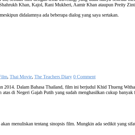
hahrukh Khan, Kajol, Rani Mukheri, Aamir Khan ataupun Preity Zinta, f
, meskipun didalamnya ada beberapa dialog yang saya sertakan.
Film
,
Thai Movie
,
The Teachers Diary
0 Comment
un 2014. Dalam Bahasa Thailand, film ini berjudul Khid Thueng Withay
atas di Negeri Gajah Putih yang sudah menghasilkan cukup banyak film
a akan menuliskan tentang sinopsis film. Mungkin ada sedikit yang si