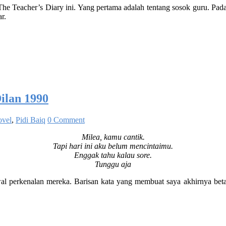
The Teacher’s Diary ini. Yang pertama adalah tentang sosok guru. Pad
r.
lan 1990
vel
,
Pidi Baiq
0 Comment
Milea, kamu cantik.
Tapi hari ini aku belum mencintaimu.
Enggak tahu kalau sore.
Tunggu aja
 awal perkenalan mereka. Barisan kata yang membuat saya akhirnya be