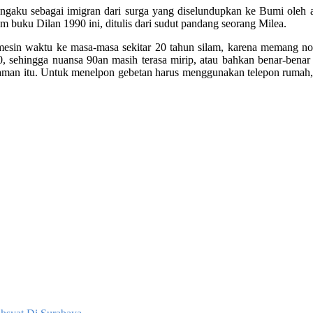
gaku sebagai imigran dari surga yang diselundupkan ke Bumi oleh aya
 buku Dilan 1990 ini, ditulis dari sudut pandang seorang Milea.
esin waktu ke masa-masa sekitar 20 tahun silam, karena memang nove
, sehingga nuansa 90an masih terasa mirip, atau bahkan benar-bena
jaman itu. Untuk menelpon gebetan harus menggunakan telepon rumah, d