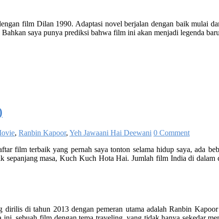
engan film Dilan 1990. Adaptasi novel berjalan dengan baik mulai dar
tu. Bahkan saya punya prediksi bahwa film ini akan menjadi legenda bar
)
ovie
,
Ranbin Kapoor
,
Yeh Jawaani Hai Deewani
0 Comment
ftar film terbaik yang pernah saya tonton selama hidup saya, ada b
k sepanjang masa, Kuch Kuch Hota Hai. Jumlah film India di dalam daf
g dirilis di tahun 2013 dengan pemeran utama adalah Ranbin Kapoo
a ini, sebuah film dengan tema traveling, yang tidak hanya sekedar men