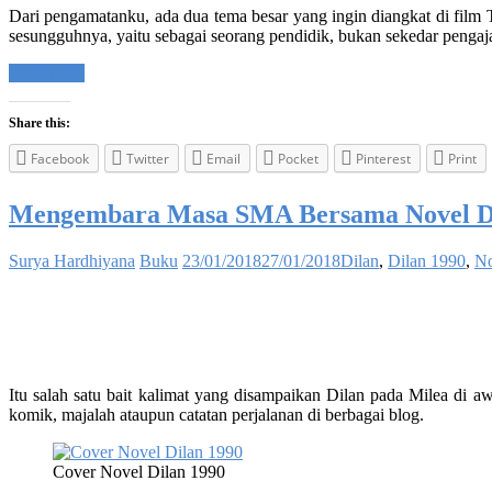
Dari pengamatanku, ada dua tema besar yang ingin diangkat di film 
sesungguhnya, yaitu sebagai seorang pendidik, bukan sekedar pengaja
Read more
Share this:
Facebook
Twitter
Email
Pocket
Pinterest
Print
Mengembara Masa SMA Bersama Novel Di
Surya Hardhiyana
Buku
23/01/2018
27/01/2018
Dilan
,
Dilan 1990
,
No
Itu salah satu bait kalimat yang disampaikan Dilan pada Milea di
komik, majalah ataupun catatan perjalanan di berbagai blog.
Cover Novel Dilan 1990