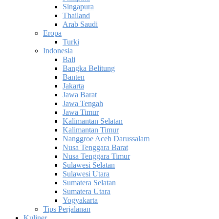
Singapura
Thailand
Arab Saudi
Eropa
Turki
Indonesia
Bali
Bangka Belitung
Banten
Jakarta
Jawa Barat
Jawa Tengah
Jawa Timur
Kalimantan Selatan
Kalimantan Timur
Nanggroe Aceh Darussalam
Nusa Tenggara Barat
Nusa Tenggara Timur
Sulawesi Selatan
Sulawesi Utara
Sumatera Selatan
Sumatera Utara
Yogyakarta
Tips Perjalanan
Kuliner