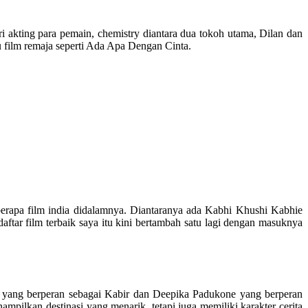
i akting para pemain, chemistry diantara dua tokoh utama, Dilan dan
u film remaja seperti Ada Apa Dengan Cinta.
eberapa film india didalamnya. Diantaranya ada Kabhi Khushi Kabhie
tar film terbaik saya itu kini bertambah satu lagi dengan masuknya
r yang berperan sebagai Kabir dan Deepika Padukone yang berperan
ampilkan destinasi yang menarik, tetapi juga memiliki karakter cerita