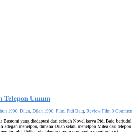
an Telepon Umum
ahun 1990
,
Dilan
,
Dilan 1990
,
Film
,
Pidi Baiq
,
Review Film
0 Commen
ar Bustomi yang diadaptasi dari sebuah Novel karya Pidi Baiq berjudul
h adegan menelpon, dimana Dilan selalu menelpon Milea dari telepon u
an menggombali Milea via telepon umum pun begitu mendominasi.