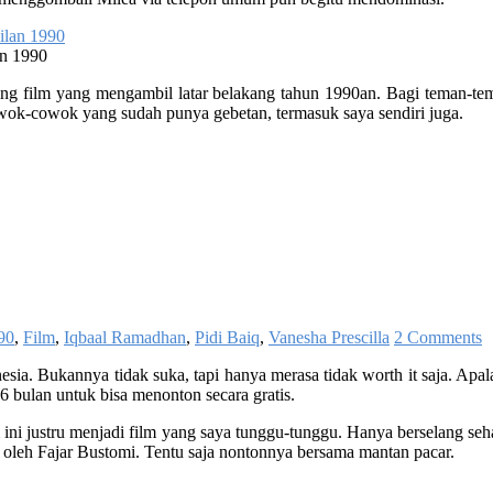
an 1990
ting film yang mengambil latar belakang tahun 1990an. Bagi teman-
owok-cowok yang sudah punya gebetan, termasuk saya sendiri juga.
90
,
Film
,
Iqbaal Ramadhan
,
Pidi Baiq
,
Vanesha Prescilla
2 Comments
esia. Bukannya tidak suka, tapi hanya merasa tidak worth it saja. Ap
 6 bulan untuk bisa menonton secara gratis.
 ini justru menjadi film yang saya tunggu-tunggu. Hanya berselang seha
i oleh Fajar Bustomi. Tentu saja nontonnya bersama mantan pacar.