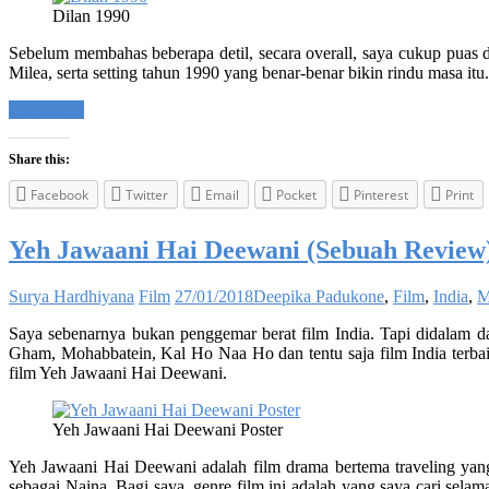
Dilan 1990
Sebelum membahas beberapa detil, secara overall, saya cukup puas d
Milea, serta setting tahun 1990 yang benar-benar bikin rindu masa i
Read more
Share this:
Facebook
Twitter
Email
Pocket
Pinterest
Print
Yeh Jawaani Hai Deewani (Sebuah Review
Surya Hardhiyana
Film
27/01/2018
Deepika Padukone
,
Film
,
India
,
M
Saya sebenarnya bukan penggemar berat film India. Tapi didalam da
Gham, Mohabbatein, Kal Ho Naa Ho dan tentu saja film India terbai
film Yeh Jawaani Hai Deewani.
Yeh Jawaani Hai Deewani Poster
Yeh Jawaani Hai Deewani adalah film drama bertema traveling yan
sebagai Naina. Bagi saya, genre film ini adalah yang saya cari selam