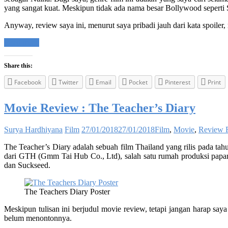
yang sangat kuat. Meskipun tidak ada nama besar Bollywood seperti S
Anyway, review saya ini, menurut saya pribadi jauh dari kata spoiler
Read more
Share this:
Facebook
Twitter
Email
Pocket
Pinterest
Print
Movie Review : The Teacher’s Diary
Surya Hardhiyana
Film
27/01/2018
27/01/2018
Film
,
Movie
,
Review 
The Teacher’s Diary adalah sebuah film Thailand yang rilis pada tah
dari GTH (Gmm Tai Hub Co., Ltd), salah satu rumah produksi papan 
dan Suckseed.
The Teachers Diary Poster
Meskipun tulisan ini berjudul movie review, tetapi jangan harap say
belum menontonnya.