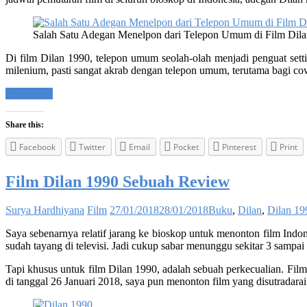
Salah Satu Adegan Menelpon dari Telepon Umum di Film Dil
Di film Dilan 1990, telepon umum seolah-olah menjadi penguat set
milenium, pasti sangat akrab dengan telepon umum, terutama bagi c
Read more
Share this:
Facebook
Twitter
Email
Pocket
Pinterest
Print
Film Dilan 1990 Sebuah Review
Surya Hardhiyana
Film
27/01/2018
28/01/2018
Buku
,
Dilan
,
Dilan 19
Saya sebenarnya relatif jarang ke bioskop untuk menonton film Indon
sudah tayang di televisi. Jadi cukup sabar menunggu sekitar 3 sampai
Tapi khusus untuk film Dilan 1990, adalah sebuah perkecualian. Film
di tanggal 26 Januari 2018, saya pun menonton film yang disutradara