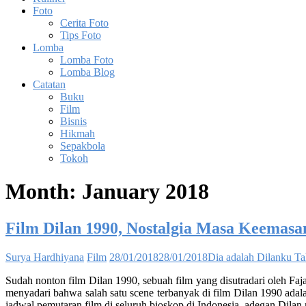
Foto
Cerita Foto
Tips Foto
Lomba
Lomba Foto
Lomba Blog
Catatan
Buku
Film
Bisnis
Hikmah
Sepakbola
Tokoh
Month:
January 2018
Film Dilan 1990, Nostalgia Masa Keemas
Surya Hardhiyana
Film
28/01/2018
28/01/2018
Dia adalah Dilanku T
Sudah nonton film Dilan 1990, sebuah film yang disutradari oleh Faj
menyadari bahwa salah satu scene terbanyak di film Dilan 1990 adala
jadwal pemutaran film di seluruh bioskop di Indonesia, adegan Dil