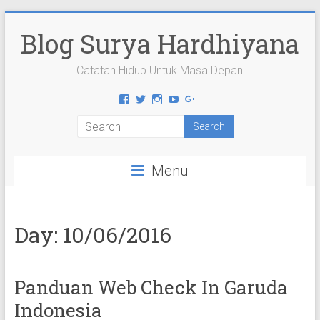
Skip
to
Blog Surya Hardhiyana
content
Catatan Hidup Untuk Masa Depan
View
View
View
View
View
suryahardhiyana’s
suryahardhiyana’s
suryahardhiyana’s
suryahardhiyana’s
suryahardhiyana’s
profile
profile
profile
profile
profile
on
on
on
on
on
Facebook
Twitter
Instagram
YouTube
Google+
Menu
Day:
10/06/2016
Panduan Web Check In Garuda
Indonesia