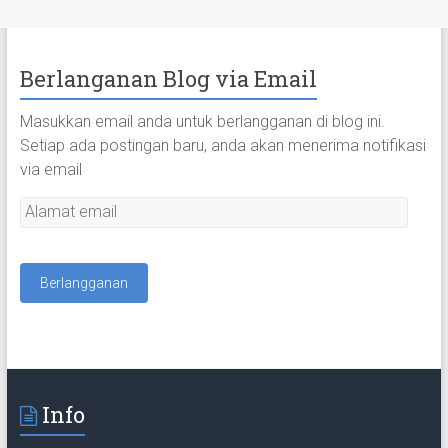
Berlanganan Blog via Email
Masukkan email anda untuk berlangganan di blog ini.
Setiap ada postingan baru, anda akan menerima notifikasi
via email
A
l
a
m
a
t
e
m
a
Info
i