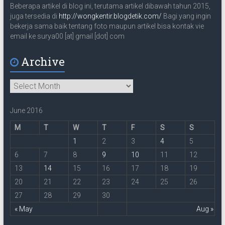
l
Beberapa artikel di blog ini, terutama artikel dibawah tahun 2015,
juga tersedia di
http://wongkentir.blogdetik.com/
Bagi yang ingin
bekerja sama baik tentang foto maupun artikel bisa kontak vie
email ke surya00 [at] gmail [dot] com
Archive
Archive
June 2016
M
T
W
T
F
S
S
1
2
3
4
5
6
7
8
9
10
11
12
13
14
15
16
17
18
19
20
21
22
23
24
25
26
27
28
29
30
« May
Aug »