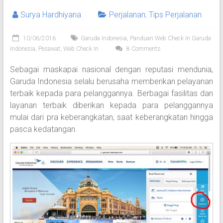
Surya Hardhiyana
Perjalanan
,
Tips Perjalanan
10/06/2016
Garuda Indonesia
,
Panduan Web Check In Garuda
Indonesia
,
Pesawat
,
Web Check In
8 Comments
Sebagai maskapai nasional dengan reputasi mendunia,
Garuda Indonesia selalu berusaha memberikan pelayanan
terbaik kepada para pelanggannya. Berbagai fasilitas dan
layanan terbaik diberikan kepada para pelanggannya
mulai dari pra keberangkatan, saat keberangkatan hingga
pasca kedatangan.