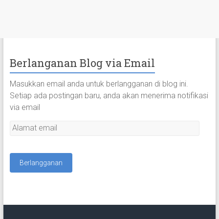
Berlanganan Blog via Email
Masukkan email anda untuk berlangganan di blog ini.
Setiap ada postingan baru, anda akan menerima notifikasi
via email
A
l
a
m
a
t
e
m