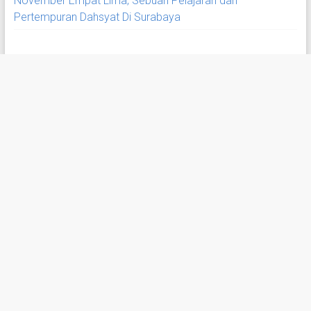
November Empat Lima, Sebuah Pelajaran dari
Pertempuran Dahsyat Di Surabaya