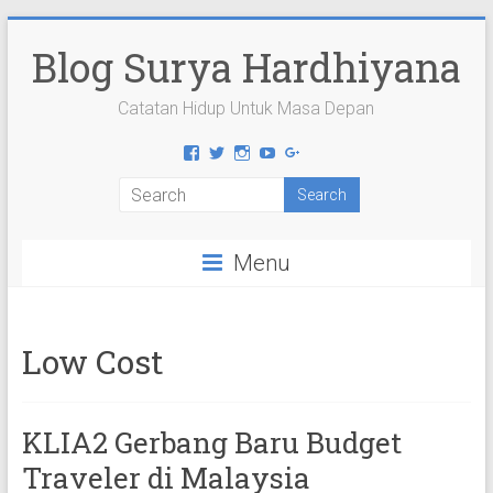
Skip
to
Blog Surya Hardhiyana
content
Catatan Hidup Untuk Masa Depan
View
View
View
View
View
suryahardhiyana’s
suryahardhiyana’s
suryahardhiyana’s
suryahardhiyana’s
suryahardhiyana’s
profile
profile
profile
profile
profile
on
on
on
on
on
Facebook
Twitter
Instagram
YouTube
Google+
Menu
Low Cost
KLIA2 Gerbang Baru Budget
Traveler di Malaysia