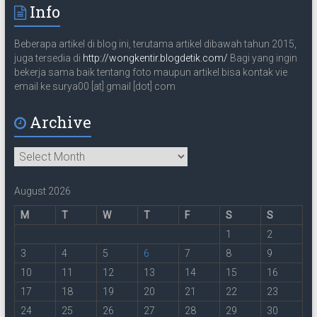
a
Info
i
l
Beberapa artikel di blog ini, terutama artikel dibawah tahun 2015,
juga tersedia di
http://wongkentir.blogdetik.com/
Bagi yang ingin
bekerja sama baik tentang foto maupun artikel bisa kontak vie
email ke surya00 [at] gmail [dot] com
Archive
Archive
August 2026
M
T
W
T
F
S
S
1
2
3
4
5
6
7
8
9
10
11
12
13
14
15
16
17
18
19
20
21
22
23
24
25
26
27
28
29
30