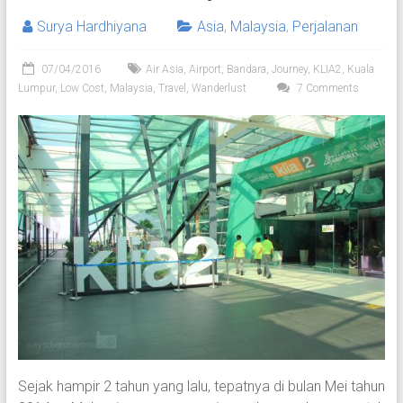
Surya Hardhiyana
Asia
,
Malaysia
,
Perjalanan
07/04/2016
Air Asia
,
Airport
,
Bandara
,
Journey
,
KLIA2
,
Kuala
Lumpur
,
Low Cost
,
Malaysia
,
Travel
,
Wanderlust
7 Comments
Sejak hampir 2 tahun yang lalu, tepatnya di bulan Mei tahun