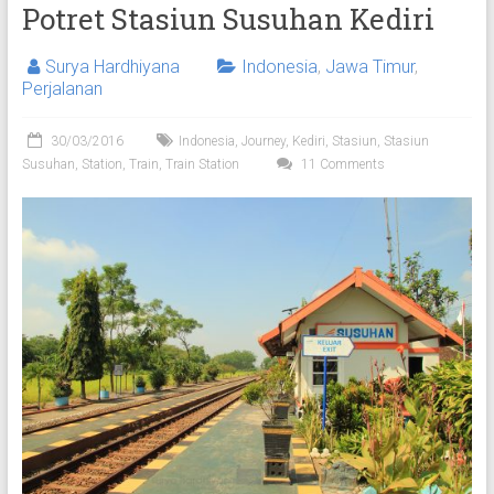
Potret Stasiun Susuhan Kediri
Surya Hardhiyana
Indonesia
,
Jawa Timur
,
Perjalanan
30/03/2016
Indonesia
,
Journey
,
Kediri
,
Stasiun
,
Stasiun
Susuhan
,
Station
,
Train
,
Train Station
11 Comments