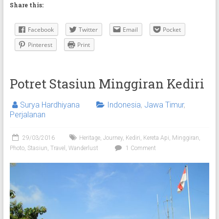
Share this:
Facebook
Twitter
Email
Pocket
Pinterest
Print
Potret Stasiun Minggiran Kediri
Surya Hardhiyana
Indonesia
,
Jawa Timur
,
Perjalanan
29/03/2016
Heritage
,
Journey
,
Kediri
,
Kereta Api
,
Minggiran
,
Photo
,
Stasiun
,
Travel
,
Wanderlust
1 Comment