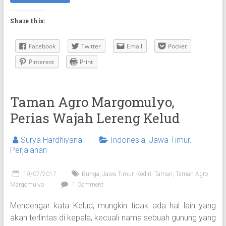
Share this:
Facebook
Twitter
Email
Pocket
Pinterest
Print
Taman Agro Margomulyo,
Perias Wajah Lereng Kelud
Surya Hardhiyana
Indonesia
,
Jawa Timur
,
Perjalanan
19/07/2017
Bunga
,
Jawa Timur
,
Kediri
,
Taman
,
Taman Agro
Margomulyo
1 Comment
Mendengar kata Kelud, mungkin tidak ada hal lain yang
akan terlintas di kepala, kecuali nama sebuah gunung yang