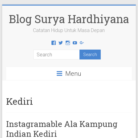
Skip
to
Blog Surya Hardhiyana
content
Catatan Hidup Untuk Masa Depan
View
View
View
View
View
suryahardhiyana’s
suryahardhiyana’s
suryahardhiyana’s
suryahardhiyana’s
suryahardhiyana’s
profile
profile
profile
profile
profile
on
on
on
on
on
Facebook
Twitter
Instagram
YouTube
Google+
Menu
Kediri
Instagramable Ala Kampung
Indian Kediri