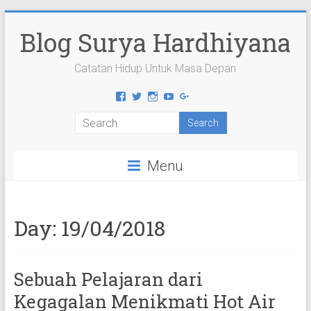
Skip
to
Blog Surya Hardhiyana
content
Catatan Hidup Untuk Masa Depan
View
View
View
View
View
suryahardhiyana’s
suryahardhiyana’s
suryahardhiyana’s
suryahardhiyana’s
suryahardhiyana’s
profile
profile
profile
profile
profile
on
on
on
on
on
Facebook
Twitter
Instagram
YouTube
Google+
Menu
Day:
19/04/2018
Sebuah Pelajaran dari
Kegagalan Menikmati Hot Air