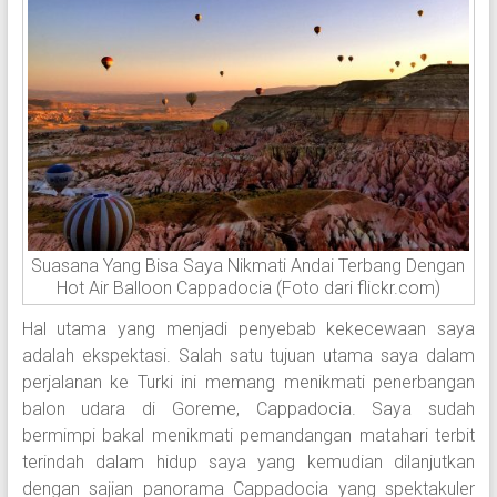
Suasana Yang Bisa Saya Nikmati Andai Terbang Dengan
Hot Air Balloon Cappadocia (Foto dari flickr.com)
Hal utama yang menjadi penyebab kekecewaan saya
adalah ekspektasi. Salah satu tujuan utama saya dalam
perjalanan ke Turki ini memang menikmati penerbangan
balon udara di Goreme, Cappadocia. Saya sudah
bermimpi bakal menikmati pemandangan matahari terbit
terindah dalam hidup saya yang kemudian dilanjutkan
dengan sajian panorama Cappadocia yang spektakuler