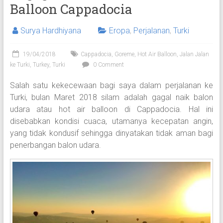
Balloon Cappadocia
Surya Hardhiyana
Eropa
,
Perjalanan
,
Turki
19/04/2018
Cappadocia
,
Goreme
,
Hot Air Balloon
,
Jalan Jalan
ke Turki
,
Turkey
,
Turki
0 Comment
Salah satu kekecewaan bagi saya dalam perjalanan ke
Turki, bulan Maret 2018 silam adalah gagal naik balon
udara atau hot air balloon di Cappadocia. Hal ini
disebabkan kondisi cuaca, utamanya kecepatan angin,
yang tidak kondusif sehingga dinyatakan tidak aman bagi
penerbangan balon udara.