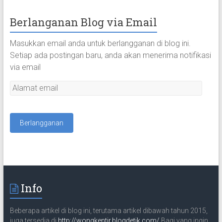
Berlanganan Blog via Email
Masukkan email anda untuk berlangganan di blog ini.
Setiap ada postingan baru, anda akan menerima notifikasi
via email
A
l
a
m
a
t
e
m
a
Info
i
l
Beberapa artikel di blog ini, terutama artikel dibawah tahun 2015,
juga tersedia di
http://wongkentir.blogdetik.com/
Bagi yang ingin