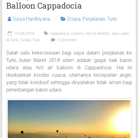
Balloon Cappadocia
Surya Hardhiyana
Eropa
,
Perjalanan
,
Turki
19/04/2018
Cappadocia
,
Goreme
,
Hot Air Balloon
,
Jalan Jalan
ke Turki
,
Turkey
,
Turki
0 Comment
Salah satu kekecewaan bagi saya dalam perjalanan ke
Turki, bulan Maret 2018 silam adalah gagal naik balon
udara atau hot air balloon di Cappadocia. Hal ini
disebabkan kondisi cuaca, utamanya kecepatan angin,
yang tidak kondusif sehingga dinyatakan tidak aman bagi
penerbangan balon udara.