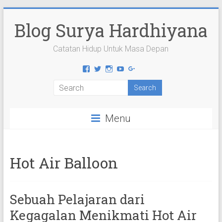
Skip
to
Blog Surya Hardhiyana
content
Catatan Hidup Untuk Masa Depan
View
View
View
View
View
suryahardhiyana’s
suryahardhiyana’s
suryahardhiyana’s
suryahardhiyana’s
suryahardhiyana’s
profile
profile
profile
profile
profile
on
on
on
on
on
Facebook
Twitter
Instagram
YouTube
Google+
Menu
Hot Air Balloon
Sebuah Pelajaran dari
Kegagalan Menikmati Hot Air