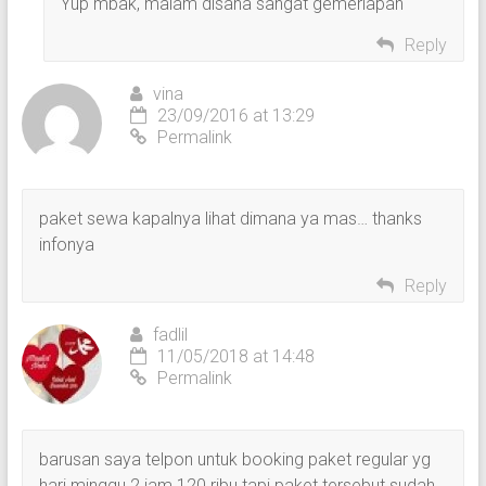
Yup mbak, malam disana sangat gemerlapan
Reply
vina
23/09/2016 at 13:29
Permalink
paket sewa kapalnya lihat dimana ya mas… thanks
infonya
Reply
fadlil
11/05/2018 at 14:48
Permalink
barusan saya telpon untuk booking paket regular yg
hari minggu 2 jam 120 ribu tapi paket tersebut sudah