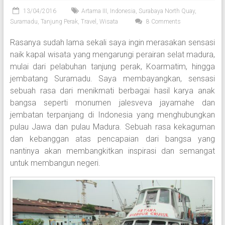
13/04/2016
Artama III
,
Indonesia
,
Surabaya North Quay
,
Suramadu
,
Tanjung Perak
,
Travel
,
Wisata
8 Comments
Rasanya sudah lama sekali saya ingin merasakan sensasi
naik kapal wisata yang mengarungi perairan selat madura,
mulai dari pelabuhan tanjung perak, Koarmatim, hingga
jembatang Suramadu. Saya membayangkan, sensasi
sebuah rasa dari menikmati berbagai hasil karya anak
bangsa seperti monumen jalesveva jayamahe dan
jembatan terpanjang di Indonesia yang menghubungkan
pulau Jawa dan pulau Madura. Sebuah rasa kekaguman
dan kebanggan atas pencapaian dari bangsa yang
nantinya akan membangkitkan inspirasi dan semangat
untuk membangun negeri.