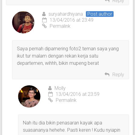
Reply
suryahardhiyana
Post author
13/04/2016 at 23:49
Permalink
Saya pernah dipamering foto2 teman saya yang
ikut tur malam dengan rekan kerja satu
departemen, wihhh, bikin mupeng berat
Reply
Molly
13/04/2016 at 23:59
Permalink
Nah itu dia bikin penasaran kayak apa
suasananya hehehe. Pasti keren ! Kudu nyiapin