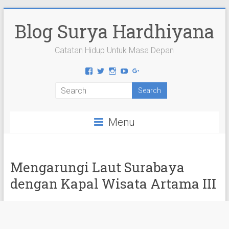
Skip
to
Blog Surya Hardhiyana
content
Catatan Hidup Untuk Masa Depan
View
View
View
View
View
suryahardhiyana’s
suryahardhiyana’s
suryahardhiyana’s
suryahardhiyana’s
suryahardhiyana’s
profile
profile
profile
profile
profile
on
on
on
on
on
Facebook
Twitter
Instagram
YouTube
Google+
Menu
Mengarungi Laut Surabaya
dengan Kapal Wisata Artama III