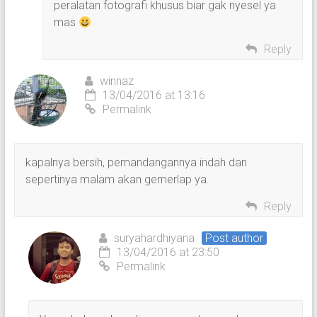
peralatan fotografi khusus biar gak nyesel ya
mas
Reply
winnaz
13/04/2016 at 13:16
Permalink
kapalnya bersih, pemandangannya indah dan
sepertinya malam akan gemerlap ya.
Reply
suryahardhiyana
Post author
13/04/2016 at 23:50
Permalink