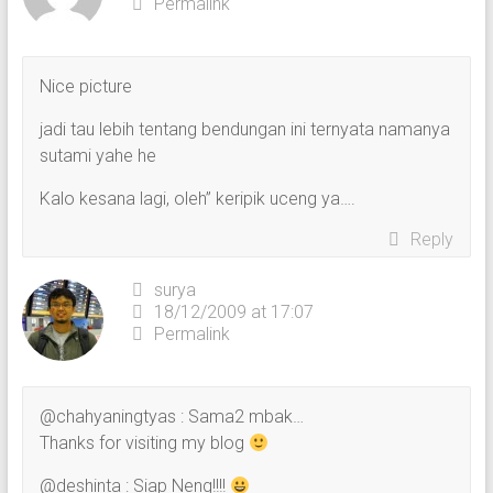
Permalink
Nice picture
jadi tau lebih tentang bendungan ini ternyata namanya
sutami yahe he
Kalo kesana lagi, oleh” keripik uceng ya….
Reply
surya
18/12/2009 at 17:07
Permalink
@chahyaningtyas : Sama2 mbak…
Thanks for visiting my blog
@deshinta : Siap Neng!!!!