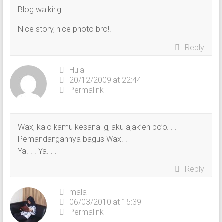
Blog walking. . .
Nice story, nice photo bro!!
Reply
Hula
20/12/2009 at 22:44
Permalink
Wax, kalo kamu kesana lg, aku ajak’en po’o. . .
Pemandangannya bagus Wax. .
Ya. . . Ya. . .
Reply
mala
06/03/2010 at 15:39
Permalink