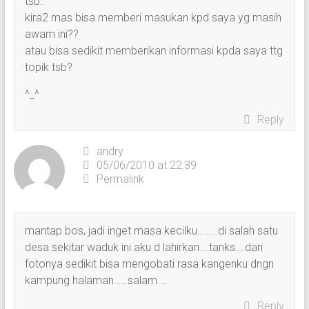
tsb..
kira2 mas bisa memberi masukan kpd saya yg masih
awam ini??
atau bisa sedikit memberikan informasi kpda saya ttg
topik tsb?
^_^
Reply
andry
05/06/2010 at 22:39
Permalink
mantap bos, jadi inget masa kecilku………di salah satu
desa sekitar waduk ini aku d lahirkan….tanks….dari
fotonya sedikit bisa mengobati rasa kangenku dngn
kampung halaman……salam….
Reply