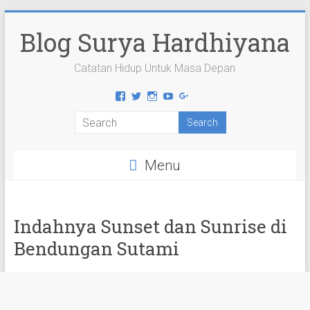
Skip
to
Blog Surya Hardhiyana
content
Catatan Hidup Untuk Masa Depan
View
View
View
View
View
suryahardhiyana’s
suryahardhiyana’s
suryahardhiyana’s
suryahardhiyana’s
suryahardhiyana’s
profile
profile
profile
profile
profile
on
on
on
on
on
Facebook
Twitter
Instagram
YouTube
Google+
Menu
Indahnya Sunset dan Sunrise di
Bendungan Sutami