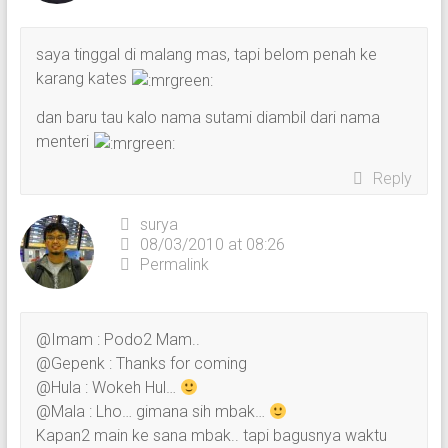
saya tinggal di malang mas, tapi belom penah ke
karang kates
dan baru tau kalo nama sutami diambil dari nama
menteri
Reply
surya
08/03/2010 at 08:26
Permalink
@Imam : Podo2 Mam..
@Gepenk : Thanks for coming
@Hula : Wokeh Hul…
@Mala : Lho… gimana sih mbak…
Kapan2 main ke sana mbak.. tapi bagusnya waktu