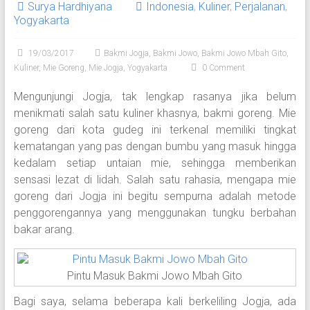
Surya Hardhiyana
Indonesia
,
Kuliner
,
Perjalanan
,
Yogyakarta
19/03/2017
Bakmi Jogja
,
Bakmi Jowo
,
Bakmi Jowo Mbah Gito
,
Kuliner
,
Mie Goreng
,
Mie Jogja
,
Yogyakarta
0 Comment
Mengunjungi Jogja, tak lengkap rasanya jika belum
menikmati salah satu kuliner khasnya, bakmi goreng. Mie
goreng dari kota gudeg ini terkenal memiliki tingkat
kematangan yang pas dengan bumbu yang masuk hingga
kedalam setiap untaian mie, sehingga memberikan
sensasi lezat di lidah. Salah satu rahasia, mengapa mie
goreng dari Jogja ini begitu sempurna adalah metode
penggorengannya yang menggunakan tungku berbahan
bakar arang.
Pintu Masuk Bakmi Jowo Mbah Gito
Bagi saya, selama beberapa kali berkeliling Jogja, ada