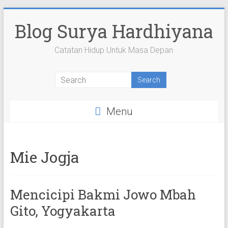
Skip
to
Blog Surya Hardhiyana
content
Catatan Hidup Untuk Masa Depan
View
View
View
View
View
suryahardhiyana’s
suryahardhiyana’s
suryahardhiyana’s
suryahardhiyana’s
suryahardhiyana’s
profile
profile
profile
profile
profile
on
on
on
on
on
Menu
Facebook
Twitter
Instagram
YouTube
Google+
Mie Jogja
Mencicipi Bakmi Jowo Mbah
Gito, Yogyakarta