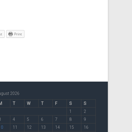
st
Print
ugust 2026
M
T
W
T
F
S
S
1
2
3
4
5
6
7
8
9
10
11
12
13
14
15
16