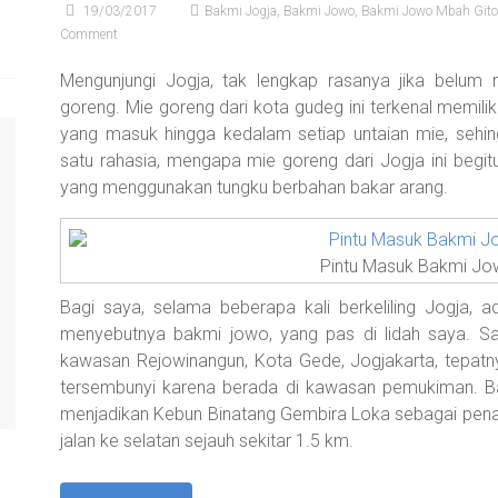
19/03/2017
Bakmi Jogja
,
Bakmi Jowo
,
Bakmi Jowo Mbah Gito
Comment
Mengunjungi Jogja, tak lengkap rasanya jika belum 
goreng. Mie goreng dari kota gudeg ini terkenal memil
yang masuk hingga kedalam setiap untaian mie, sehin
satu rahasia, mengapa mie goreng dari Jogja ini be
yang menggunakan tungku berbahan bakar arang.
Pintu Masuk Bakmi Jo
Bagi saya, selama beberapa kali berkeliling Jogja,
menyebutnya bakmi jowo, yang pas di lidah saya. S
kawasan Rejowinangun, Kota Gede, Jogjakarta, tepatn
tersembunyi karena berada di kawasan pemukiman. Ba
menjadikan Kebun Binatang Gembira Loka sebagai pena
jalan ke selatan sejauh sekitar 1.5 km.