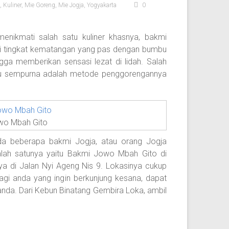
,
Kuliner
,
Mie Goreng
,
Mie Jogja
,
Yogyakarta
0
menikmati salah satu kuliner khasnya, bakmi
iki tingkat kematangan yang pas dengan bumbu
gga memberikan sensasi lezat di lidah. Salah
gitu sempurna adalah metode penggorengannya
wo Mbah Gito
 ada beberapa bakmi Jogja, atau orang Jogja
alah satunya yaitu Bakmi Jowo Mbah Gito di
ya di Jalan Nyi Ageng Nis 9. Lokasinya cukup
gi anda yang ingin berkunjung kesana, dapat
nda. Dari Kebun Binatang Gembira Loka, ambil