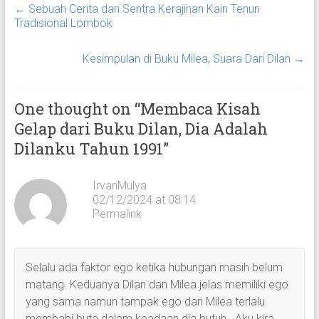
←
Sebuah Cerita dari Sentra Kerajinan Kain Tenun
Tradisional Lombok
Kesimpulan di Buku Milea, Suara Dari Dilan
→
One thought on “
Membaca Kisah
Gelap dari Buku Dilan, Dia Adalah
Dilanku Tahun 1991
”
IrvanMulya
02/12/2024 at 08:14
Permalink
Selalu ada faktor ego ketika hubungan masih belum
matang. Keduanya Dilan dan Milea jelas memiliki ego
yang sama namun tampak ego dari Milea terlalu
membabi buta dalam keadaan dia butuh . Aku kira