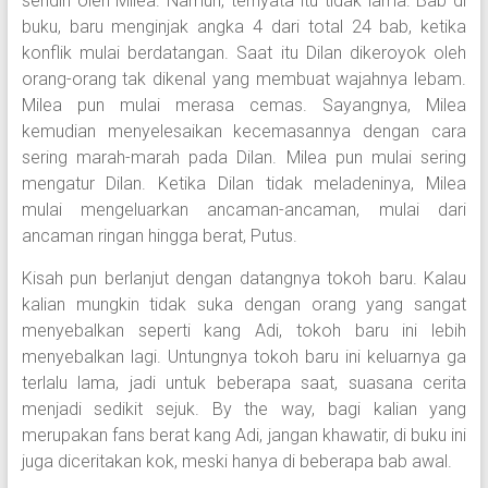
sendiri oleh Milea. Namun, ternyata itu tidak lama. Bab di
buku, baru menginjak angka 4 dari total 24 bab, ketika
konflik mulai berdatangan. Saat itu Dilan dikeroyok oleh
orang-orang tak dikenal yang membuat wajahnya lebam.
Milea pun mulai merasa cemas. Sayangnya, Milea
kemudian menyelesaikan kecemasannya dengan cara
sering marah-marah pada Dilan. Milea pun mulai sering
mengatur Dilan. Ketika Dilan tidak meladeninya, Milea
mulai mengeluarkan ancaman-ancaman, mulai dari
ancaman ringan hingga berat, Putus.
Kisah pun berlanjut dengan datangnya tokoh baru. Kalau
kalian mungkin tidak suka dengan orang yang sangat
menyebalkan seperti kang Adi, tokoh baru ini lebih
menyebalkan lagi. Untungnya tokoh baru ini keluarnya ga
terlalu lama, jadi untuk beberapa saat, suasana cerita
menjadi sedikit sejuk. By the way, bagi kalian yang
merupakan fans berat kang Adi, jangan khawatir, di buku ini
juga diceritakan kok, meski hanya di beberapa bab awal.