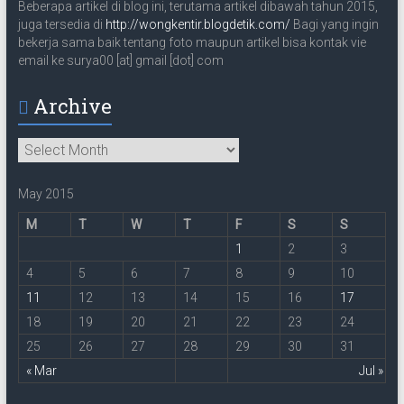
Beberapa artikel di blog ini, terutama artikel dibawah tahun 2015,
juga tersedia di
http://wongkentir.blogdetik.com/
Bagi yang ingin
bekerja sama baik tentang foto maupun artikel bisa kontak vie
email ke surya00 [at] gmail [dot] com
Archive
Archive
May 2015
M
T
W
T
F
S
S
1
2
3
4
5
6
7
8
9
10
11
12
13
14
15
16
17
18
19
20
21
22
23
24
25
26
27
28
29
30
31
« Mar
Jul »