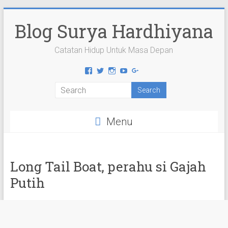
Skip
to
Blog Surya Hardhiyana
content
Catatan Hidup Untuk Masa Depan
View
View
View
View
View
suryahardhiyana’s
suryahardhiyana’s
suryahardhiyana’s
suryahardhiyana’s
suryahardhiyana’s
profile
profile
profile
profile
profile
on
on
on
on
on
Facebook
Twitter
Instagram
YouTube
Google+
Menu
Long Tail Boat, perahu si Gajah
Putih