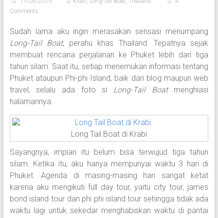
11/05/2015
Krabi
,
Long-Tail Boat
,
Thailand
4
Comments
Sudah lama aku ingin merasakan sensasi menumpang
Long-Tail Boat
, perahu khas Thailand. Tepatnya sejak
membuat rencana perjalanan ke Phuket lebih dari tiga
tahun silam. Saat itu, setiap menemukan informasi tentang
Phuket ataupun Phi-phi Island, baik dari blog maupun web
travel, selalu ada foto si
Long-Tail Boat
menghiasi
halamannya.
Long Tail Boat di Krabi
Sayangnya, impian itu belum bisa terwujud tiga tahun
silam. Ketika itu, aku hanya mempunyai waktu 3 hari di
Phuket. Agenda di masing-masing hari sangat ketat
karena aku mengikuti full day tour, yaitu city tour, james
bond island tour dan phi phi island tour sehingga tidak ada
waktu lagi untuk sekedar menghabiskan waktu di pantai