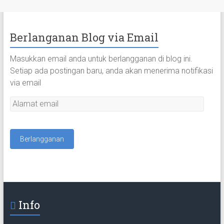
Berlanganan Blog via Email
Masukkan email anda untuk berlangganan di blog ini.
Setiap ada postingan baru, anda akan menerima notifikasi
via email
A
l
a
m
a
t
e
m
a
Info
i
l