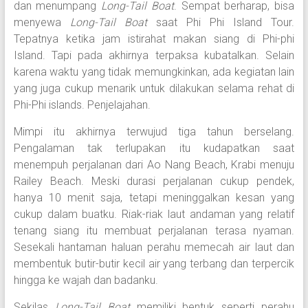
dan menumpang
Long-Tail Boat
. Sempat berharap, bisa
menyewa
Long-Tail Boat
saat Phi Phi Island Tour.
Tepatnya ketika jam istirahat makan siang di Phi-phi
Island. Tapi pada akhirnya terpaksa kubatalkan. Selain
karena waktu yang tidak memungkinkan, ada kegiatan lain
yang juga cukup menarik untuk dilakukan selama rehat di
Phi-Phi islands. Penjelajahan.
Mimpi itu akhirnya terwujud tiga tahun berselang.
Pengalaman tak terlupakan itu kudapatkan saat
menempuh perjalanan dari Ao Nang Beach, Krabi menuju
Railey Beach. Meski durasi perjalanan cukup pendek,
hanya 10 menit saja, tetapi meninggalkan kesan yang
cukup dalam buatku. Riak-riak laut andaman yang relatif
tenang siang itu membuat perjalanan terasa nyaman.
Sesekali hantaman haluan perahu memecah air laut dan
membentuk butir-butir kecil air yang terbang dan terpercik
hingga ke wajah dan badanku.
Sekilas
Long-Tail Boat
memiliki bentuk seperti perahu