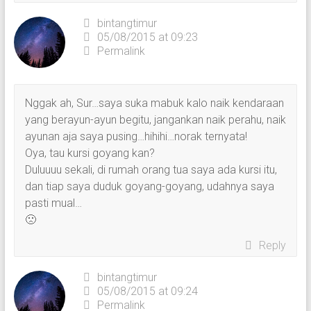
bintangtimur
05/08/2015 at 09:23
Permalink
Nggak ah, Sur…saya suka mabuk kalo naik kendaraan
yang berayun-ayun begitu, jangankan naik perahu, naik
ayunan aja saya pusing…hihihi…norak ternyata!
Oya, tau kursi goyang kan?
Duluuuu sekali, di rumah orang tua saya ada kursi itu,
dan tiap saya duduk goyang-goyang, udahnya saya
pasti mual…
🙁
Reply
bintangtimur
05/08/2015 at 09:24
Permalink