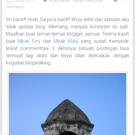
24/04/2011
Anyer
,
Banten
,
Labuan
,
Mercusuar
7
Comments
Im back!!! Yeah, Surya is back!! Wow, lebih dari sebulan aku
tidak update blog. Memang, menjadi konsisten itu sulit.
Maafkan buat teman-teman blogger semua. Terima kasih
buat
Mbak Erry
dan
Mbak Mala
yang sudah menyindir
lewat commentnya :). Akhirnya sebuah postingan bisa
termuat lagi disini dan insya Allah diteruskan dengan
kegiatan blogwalking.