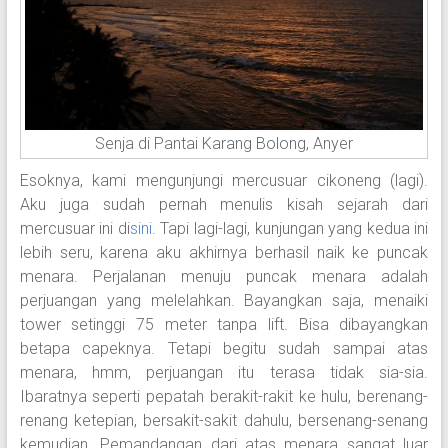
Senja di Pantai Karang Bolong, Anyer
Esoknya, kami mengunjungi mercusuar cikoneng (lagi).
Aku juga sudah pernah menulis kisah sejarah dari
mercusuar ini di
sini
. Tapi lagi-lagi, kunjungan yang kedua ini
lebih seru, karena aku akhirnya berhasil naik ke puncak
menara. Perjalanan menuju puncak menara adalah
perjuangan yang melelahkan. Bayangkan saja, menaiki
tower setinggi 75 meter tanpa lift. Bisa dibayangkan
betapa capeknya. Tetapi begitu sudah sampai atas
menara, hmm, perjuangan itu terasa tidak sia-sia.
Ibaratnya seperti pepatah berakit-rakit ke hulu, berenang-
renang ketepian, bersakit-sakit dahulu, bersenang-senang
kemudian. Pemandangan dari atas menara sangat luar