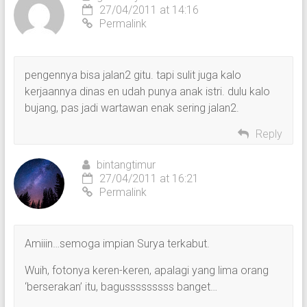
27/04/2011 at 14:16
Permalink
pengennya bisa jalan2 gitu. tapi sulit juga kalo
kerjaannya dinas en udah punya anak istri. dulu kalo
bujang, pas jadi wartawan enak sering jalan2.
Reply
bintangtimur
27/04/2011 at 16:21
Permalink
Amiiin…semoga impian Surya terkabut.
Wuih, fotonya keren-keren, apalagi yang lima orang
‘berserakan’ itu, bagusssssssss banget…