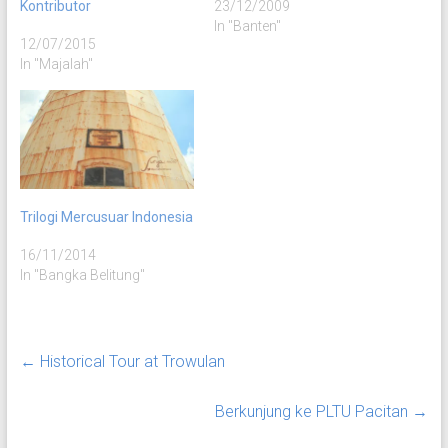
Kontributor
alam wilayah pantai barat
23/12/2009
pulau jawa, yakni antara
In "Banten"
12/07/2015
Labuan dan Tanjung
In "Majalah"
Lesung. Saat itu aku
menjadi tim pengusul
lokasi yang akan
digunakan sebagai tempat
acara family gathering.
Berbekal satu artikel
tersebut, aku…
Trilogi Mercusuar Indonesia
16/11/2014
In "Bangka Belitung"
←
Historical Tour at Trowulan
Berkunjung ke PLTU Pacitan
→