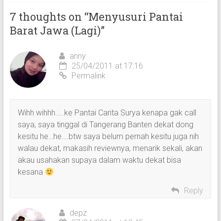
7 thoughts on “
Menyusuri Pantai
Barat Jawa (Lagi)
”
anny
25/04/2011 at 17:16
Permalink
Wihh wihhh…..ke Pantai Carita Surya kenapa gak call
saya, saya tinggal di Tangerang Banten dekat dong
kesitu he…he….btw saya belum pernah kesitu juga nih
walau dekat, makasih reviewnya, menarik sekali, akan
akau usahakan supaya dalam waktu dekat bisa
kesana
Reply
depz