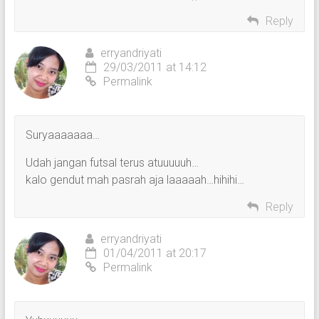
Reply
erryandriyati
29/03/2011 at 14:12
Permalink
Suryaaaaaaa…
Udah jangan futsal terus atuuuuuh…
kalo gendut mah pasrah aja laaaaah…hihihi…
Reply
erryandriyati
01/04/2011 at 20:17
Permalink