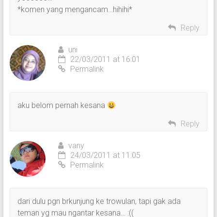
*komen yang mengancam…hihihi*
Reply
uni
22/03/2011 at 16:01
Permalink
aku belom pernah kesana
Reply
vany
24/03/2011 at 11:05
Permalink
dari dulu pgn brkunjung ke trowulan, tapi gak ada
teman yg mau ngantar kesana… :((