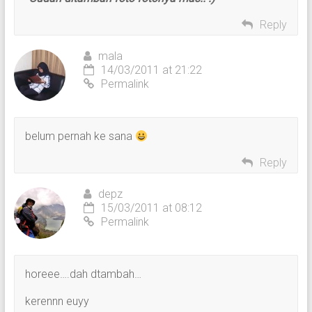
Reply
mala
14/03/2011 at 21:22
Permalink
belum pernah ke sana
Reply
depz
15/03/2011 at 08:12
Permalink
horeee….dah dtambah…
kerennn euyy