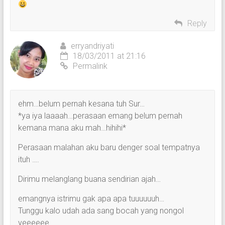
Reply
erryandriyati
18/03/2011 at 21:16
Permalink
ehm…belum pernah kesana tuh Sur…
*ya iya laaaah…perasaan emang belum pernah
kemana mana aku mah…hihihi*
Perasaan malahan aku baru denger soal tempatnya
ituh ….
Dirimu melanglang buana sendirian ajah…
emangnya istrimu gak apa apa tuuuuuuh…
Tunggu kalo udah ada sang bocah yang nongol
yeeeeee…