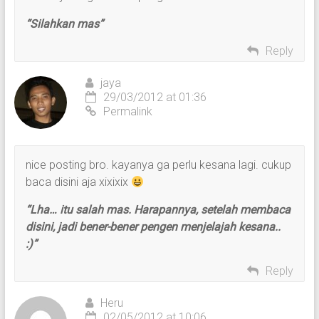
“Silahkan mas”
Reply
jaya
29/03/2012 at 01:36
Permalink
nice posting bro. kayanya ga perlu kesana lagi. cukup
baca disini aja xixixix
“Lha… itu salah mas. Harapannya, setelah membaca
disini, jadi bener-bener pengen menjelajah kesana..
:)”
Reply
Heru
02/05/2012 at 10:06