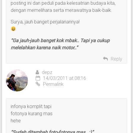
posting ini dan peduli pada kelesatrian budaya kita,
dengan memelihara serta merawatnya baik-baik.
Surya, jauh banget perjalanannya!
“Ga jauh-jauh banget kok mbak.. Tapi ya cukup
melelahkan karena naik motor..”
Reply
depz
14/03/2011 at 08:16
Permalink
infonya komplit tapi
fotonya kurang mas
hehe
“Sudah ditambah foto-fotonya mas.. :)”