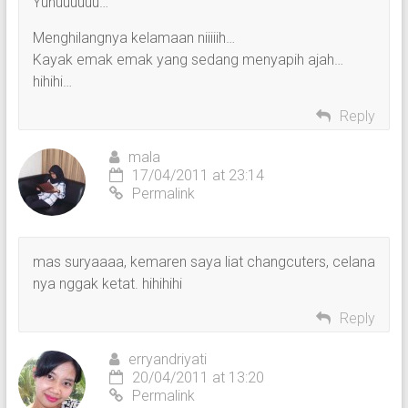
Yuhuuuuuu…
Menghilangnya kelamaan niiiiih…
Kayak emak emak yang sedang menyapih ajah…
hihihi…
Reply
mala
17/04/2011 at 23:14
Permalink
mas suryaaaa, kemaren saya liat changcuters, celana
nya nggak ketat. hihihihi
Reply
erryandriyati
20/04/2011 at 13:20
Permalink