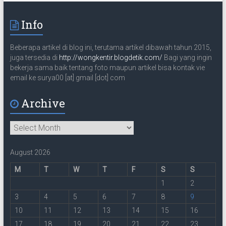
m
a
Info
i
l
Beberapa artikel di blog ini, terutama artikel dibawah tahun 2015,
juga tersedia di
http://wongkentir.blogdetik.com/
Bagi yang ingin
bekerja sama baik tentang foto maupun artikel bisa kontak vie
email ke surya00 [at] gmail [dot] com
Archive
Archive
August 2026
M
T
W
T
F
S
S
1
2
3
4
5
6
7
8
9
10
11
12
13
14
15
16
17
18
19
20
21
22
23