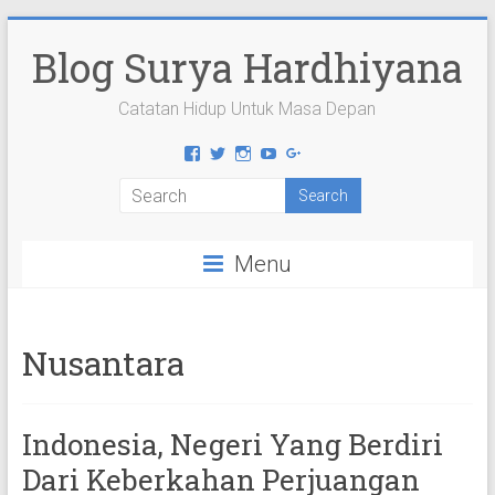
Skip
to
Blog Surya Hardhiyana
content
Catatan Hidup Untuk Masa Depan
View
View
View
View
View
suryahardhiyana’s
suryahardhiyana’s
suryahardhiyana’s
suryahardhiyana’s
suryahardhiyana’s
profile
profile
profile
profile
profile
on
on
on
on
on
Facebook
Twitter
Instagram
YouTube
Google+
Menu
Nusantara
Indonesia, Negeri Yang Berdiri
Dari Keberkahan Perjuangan