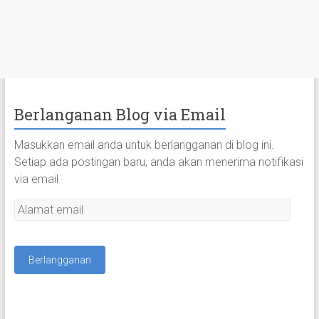
Berlanganan Blog via Email
Masukkan email anda untuk berlangganan di blog ini.
Setiap ada postingan baru, anda akan menerima notifikasi
via email
A
l
a
m
a
t
e