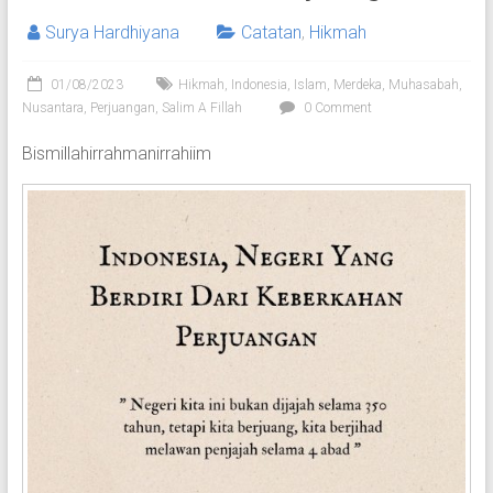
Surya Hardhiyana
Catatan
,
Hikmah
01/08/2023
Hikmah
,
Indonesia
,
Islam
,
Merdeka
,
Muhasabah
,
Nusantara
,
Perjuangan
,
Salim A Fillah
0 Comment
Bismillahirrahmanirrahiim