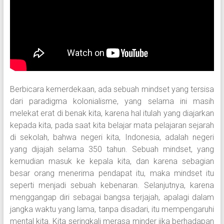
Berbicara kemerdekaan, ada sebuah mindset yang tersisa
dari paradigma kolonialisme, yang selama ini masih
melekat erat di benak kita, karena hal itulah yang diajarkan
kepada kita, pada saat kita belajar mata pelajaran sejarah
di sekolah, bahwa negeri kita, Indonesia, adalah negeri
yang dijajah selama 350 tahun. Sebuah mindset, yang
kemudian masuk ke kepala kita, dan karena sebagian
besar orang menerima pendapat itu, maka mindset itu
seperti menjadi sebuah kebenaran. Selanjutnya, karena
menggangap diri sebagai bangsa terjajah, apalagi dalam
jangka waktu yang lama, tanpa disadari, itu mempengaruhi
mental kita. Kita seringkali merasa minder jika berhadapan