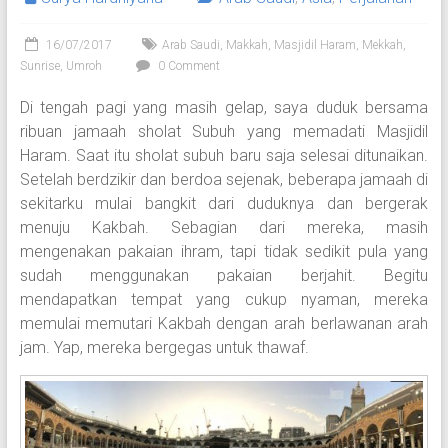
16/07/2017
Arab Saudi
,
Makkah
,
Masjidil Haram
,
Mekkah
,
Sunrise
,
Umroh
0 Comment
Di tengah pagi yang masih gelap, saya duduk bersama
ribuan jamaah sholat Subuh yang memadati Masjidil
Haram. Saat itu sholat subuh baru saja selesai ditunaikan.
Setelah berdzikir dan berdoa sejenak, beberapa jamaah di
sekitarku mulai bangkit dari duduknya dan bergerak
menuju Kakbah. Sebagian dari mereka, masih
mengenakan pakaian ihram, tapi tidak sedikit pula yang
sudah menggunakan pakaian berjahit. Begitu
mendapatkan tempat yang cukup nyaman, mereka
memulai memutari Kakbah dengan arah berlawanan arah
jam. Yap, mereka bergegas untuk thawaf.