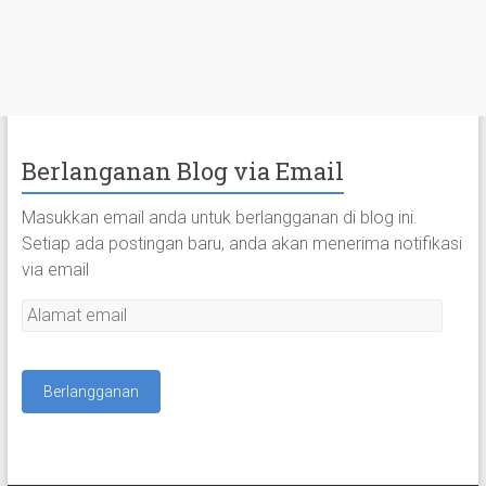
Berlanganan Blog via Email
Masukkan email anda untuk berlangganan di blog ini.
Setiap ada postingan baru, anda akan menerima notifikasi
via email
A
l
a
m
a
t
e