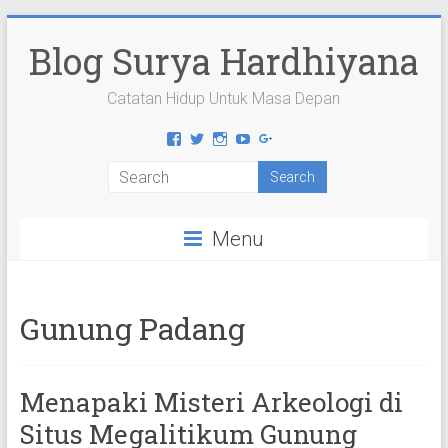
Skip
to
Blog Surya Hardhiyana
content
Catatan Hidup Untuk Masa Depan
View
View
View
View
View
suryahardhiyana’s
suryahardhiyana’s
suryahardhiyana’s
suryahardhiyana’s
suryahardhiyana’s
profile
profile
profile
profile
profile
on
on
on
on
on
Facebook
Twitter
Instagram
YouTube
Google+
Menu
Gunung Padang
Menapaki Misteri Arkeologi di
Situs Megalitikum Gunung