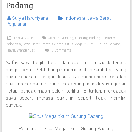
Padang
Surya Hardhiyana
Indonesia
,
Jawa Barat
,
Perjalanan
18/04/2016
Cianjur
,
Gunung
,
Gunung Padang
,
Historic
,
Indonesia
,
Jawa Barat
,
Photo
,
Sejarah
,
Situs Megalitikum Gunung Padang
,
Travel
,
Wanderlust
5 Comments
Nafas saya begitu berat dan kaki ini mendadak terasa
sangat berat. Peluh hampir membasahi seluruh baju yang
saya kenakan. Dengan lesu saya mendongak ke atas
bukit, mencoba mencari puncak yang hendak saya gapai.
Tetapi puncak masih belum terlihat. Entahlah, mendadak
saya seperti merasa bukit ini seperti tidak memiliki
puncak.
Pelataran 1 Situs Megalitikum Gunung Padang