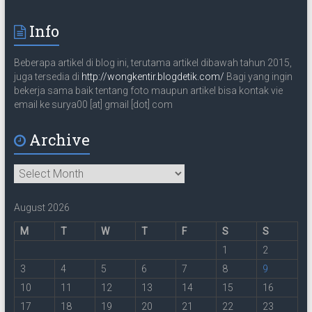
m
a
Info
i
l
Beberapa artikel di blog ini, terutama artikel dibawah tahun 2015,
juga tersedia di
http://wongkentir.blogdetik.com/
Bagi yang ingin
bekerja sama baik tentang foto maupun artikel bisa kontak vie
email ke surya00 [at] gmail [dot] com
Archive
Archive
August 2026
M
T
W
T
F
S
S
1
2
3
4
5
6
7
8
9
10
11
12
13
14
15
16
17
18
19
20
21
22
23