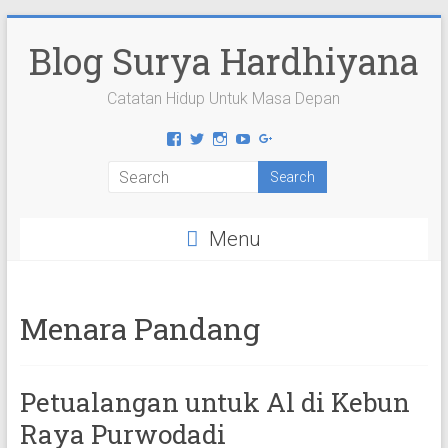
Skip
to
Blog Surya Hardhiyana
content
Catatan Hidup Untuk Masa Depan
View
View
View
View
View
suryahardhiyana’s
suryahardhiyana’s
suryahardhiyana’s
suryahardhiyana’s
suryahardhiyana’s
profile
profile
profile
profile
profile
on
on
on
on
on
Facebook
Twitter
Instagram
YouTube
Google+
Menu
Menara Pandang
Petualangan untuk Al di Kebun
Raya Purwodadi