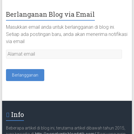
Berlanganan Blog via Email
Masukkan email anda untuk berlangganan di blog ini.
Setiap ada postingan baru, anda akan menerima notifikasi
via email
A
l
a
m
a
t
e
m
a
Info
i
l
Beberapa artikel di blog ini, terutama artikel dibawah tahun 2015,
juga tersedia di
http://wongkentir.blogdetik.com/
Bagi yang ingin