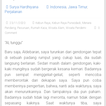
Surya Hardhiyana
Indonesia
,
Jawa Timur
,
Perjalanan
23/11/2020
Kebun Raya
,
Kebun Raya Purwodadi
,
Menara
Pandang
,
Pasuruan
,
Rumah Kaca
,
Wisata Alam
,
Wisata Pandemi
0
Comment
“Al, tunggu”
Baru saja, Aldebaran, saya turunkan dari gendongan tepat
di sebuah padang rumput yang cukup luas, dia sudah
langsung berlarian. Sedari masih dalam gendongan, kaki-
kaki mungilnya sudah bergerak kesana kemari. Badannya
pun sempat menggeliat-geliat, seperti mencoba
memberontak dari dekapan saya. Saya pun coba
memberinya pengertian, bahwa, nanti ada waktunya, saya
akan menurunkannya. Dan tampaknya dia pun paham.
Badannya sudah tidak lagi meronta, namun tidak dengan
sepasang kakinya. Saat waktunya tiba, saya