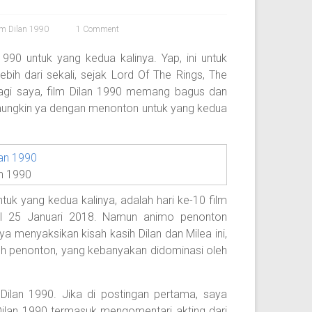
lm Dilan 1990
1 Comment
990 untuk yang kedua kalinya. Yap, ini untuk
bih dari sekali, sejak Lord Of The Rings, The
Bagi saya, film Dilan 1990 memang bagus dan
 mungkin ya dengan menonton untuk yang kedua
an 1990
tuk yang kedua kalinya, adalah hari ke-10 film
al 25 Januari 2018. Namun animo penonton
 menyaksikan kisah kasih Dilan dan Milea ini,
leh penonton, yang kebanyakan didominasi oleh
 Dilan 1990. Jika di postingan pertama, saya
ilan 1990 termasuk mengomentari akting dari