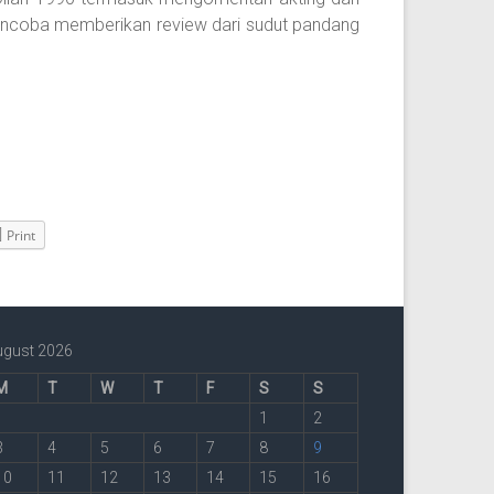
mencoba memberikan review dari sudut pandang
Print
ugust 2026
M
T
W
T
F
S
S
1
2
3
4
5
6
7
8
9
10
11
12
13
14
15
16