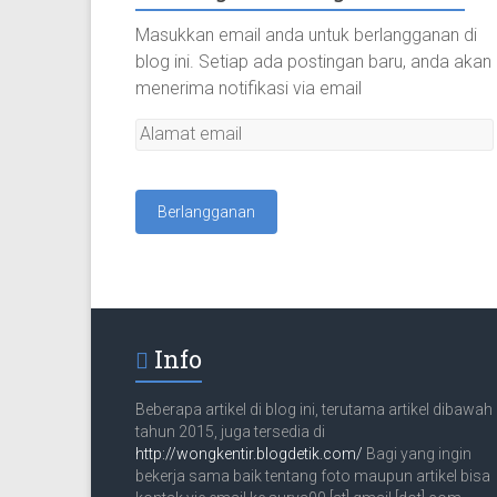
Masukkan email anda untuk berlangganan di
blog ini. Setiap ada postingan baru, anda akan
menerima notifikasi via email
A
l
a
m
a
t
e
m
a
Info
i
l
Beberapa artikel di blog ini, terutama artikel dibawah
tahun 2015, juga tersedia di
http://wongkentir.blogdetik.com/
Bagi yang ingin
bekerja sama baik tentang foto maupun artikel bisa