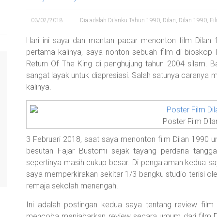
03/02/2018
Dia adalah Dilanku Tahun 1990
,
Dilan
,
Dilan 1990
,
Fi
Hari ini saya dan mantan pacar menonton film Dilan 1
pertama kalinya, saya nonton sebuah film di bioskop le
Return Of The King di penghujung tahun 2004 silam. 
sangat layak untuk diapresiasi. Salah satunya caranya
kalinya.
Poster Film Dil
3 Februari 2018, saat saya menonton film Dilan 1990 un
besutan Fajar Bustomi sejak tayang perdana tangg
sepertinya masih cukup besar. Di pengalaman kedua saya
saya memperkirakan sekitar 1/3 bangku studio terisi o
remaja sekolah menengah.
Ini adalah postingan kedua saya tentang review film
mencoba menjabarkan review secara umum dari film D