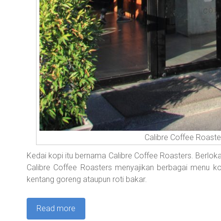
Calibre Coffee Roaste
Kedai kopi itu bernama Calibre Coffee Roasters. Berloka
Calibre Coffee Roasters menyajikan berbagai menu ko
kentang goreng ataupun roti bakar.
Read more