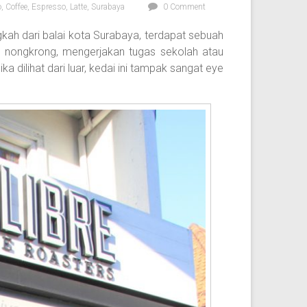
o
,
Coffee
,
Espresso
,
Latte
,
Surabaya
0 Comment
kah dari balai kota Surabaya, terdapat sebuah
 nongkrong, mengerjakan tugas sekolah atau
a dilihat dari luar, kedai ini tampak sangat eye