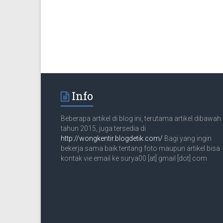
Info
Beberapa artikel di blog ini, terutama artikel dibawah
tahun 2015, juga tersedia di
http://wongkentir.blogdetik.com/
Bagi yang ingin
bekerja sama baik tentang foto maupun artikel bisa
kontak vie email ke surya00 [at] gmail [dot] com