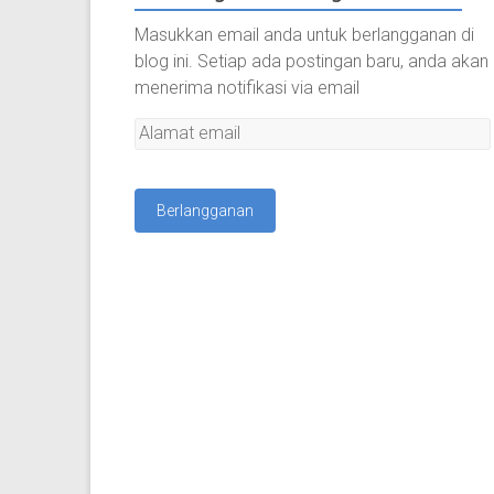
Masukkan email anda untuk berlangganan di
blog ini. Setiap ada postingan baru, anda akan
menerima notifikasi via email
A
l
a
m
a
t
e
m
a
i
l