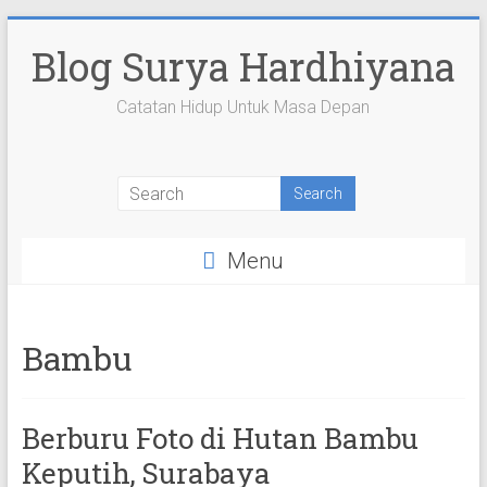
Skip
to
Blog Surya Hardhiyana
content
Catatan Hidup Untuk Masa Depan
View
View
View
View
View
suryahardhiyana’s
suryahardhiyana’s
suryahardhiyana’s
suryahardhiyana’s
suryahardhiyana’s
profile
profile
profile
profile
profile
on
on
on
on
on
Facebook
Twitter
Instagram
YouTube
Google+
Menu
Bambu
Berburu Foto di Hutan Bambu
Keputih, Surabaya