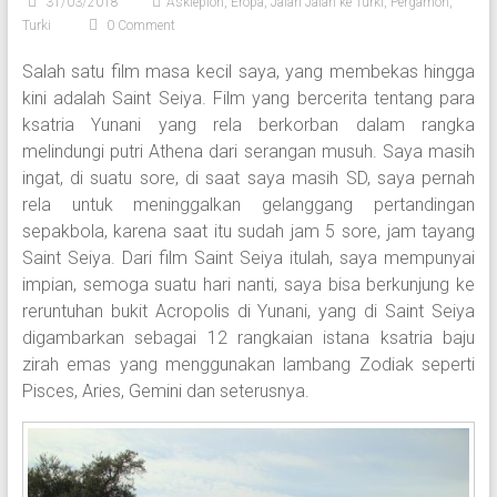
31/03/2018
Asklepion
,
Eropa
,
Jalan Jalan ke Turki
,
Pergamon
,
Turki
0 Comment
Salah satu film masa kecil saya, yang membekas hingga
kini adalah Saint Seiya. Film yang bercerita tentang para
ksatria Yunani yang rela berkorban dalam rangka
melindungi putri Athena dari serangan musuh. Saya masih
ingat, di suatu sore, di saat saya masih SD, saya pernah
rela untuk meninggalkan gelanggang pertandingan
sepakbola, karena saat itu sudah jam 5 sore, jam tayang
Saint Seiya. Dari film Saint Seiya itulah, saya mempunyai
impian, semoga suatu hari nanti, saya bisa berkunjung ke
reruntuhan bukit Acropolis di Yunani, yang di Saint Seiya
digambarkan sebagai 12 rangkaian istana ksatria baju
zirah emas yang menggunakan lambang Zodiak seperti
Pisces, Aries, Gemini dan seterusnya.