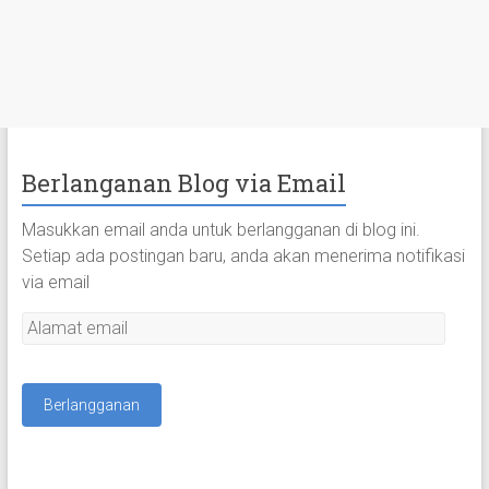
Berlanganan Blog via Email
Masukkan email anda untuk berlangganan di blog ini.
Setiap ada postingan baru, anda akan menerima notifikasi
via email
A
l
a
m
a
t
e