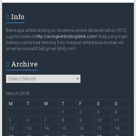
m
a
Info
i
l
Beberapa artikel di blog ini, terutama artikel dibawah tahun 2015,
juga tersedia di
http://wongkentir.blogdetik.com/
Bagi yang ingin
bekerja sama baik tentang foto maupun artikel bisa kontak vie
email ke surya00 [at] gmail [dot] com
Archive
Archive
March 2018
M
T
W
T
F
S
S
1
2
3
4
5
6
7
8
9
10
11
12
13
14
15
16
17
18