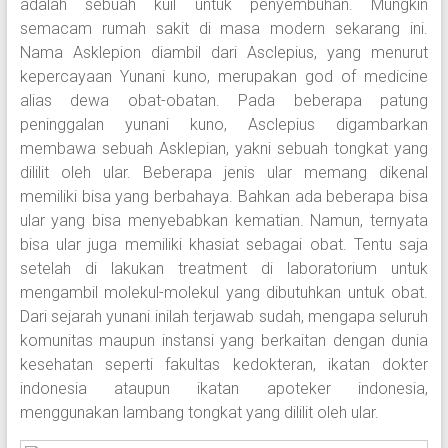
adalah sebuah kuil untuk penyembuhan. Mungkin
semacam rumah sakit di masa modern sekarang ini.
Nama Asklepion diambil dari Asclepius, yang menurut
kepercayaan Yunani kuno, merupakan god of medicine
alias dewa obat-obatan. Pada beberapa patung
peninggalan yunani kuno, Asclepius digambarkan
membawa sebuah Asklepian, yakni sebuah tongkat yang
dililit oleh ular. Beberapa jenis ular memang dikenal
memiliki bisa yang berbahaya. Bahkan ada beberapa bisa
ular yang bisa menyebabkan kematian. Namun, ternyata
bisa ular juga memiliki khasiat sebagai obat. Tentu saja
setelah di lakukan treatment di laboratorium untuk
mengambil molekul-molekul yang dibutuhkan untuk obat.
Dari sejarah yunani inilah terjawab sudah, mengapa seluruh
komunitas maupun instansi yang berkaitan dengan dunia
kesehatan seperti fakultas kedokteran, ikatan dokter
indonesia ataupun ikatan apoteker indonesia,
menggunakan lambang tongkat yang dililit oleh ular.