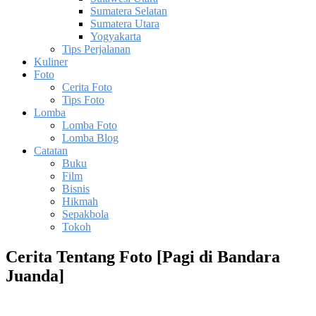
Sumatera Selatan
Sumatera Utara
Yogyakarta
Tips Perjalanan
Kuliner
Foto
Cerita Foto
Tips Foto
Lomba
Lomba Foto
Lomba Blog
Catatan
Buku
Film
Bisnis
Hikmah
Sepakbola
Tokoh
Cerita Tentang Foto [Pagi di Bandara
Juanda]