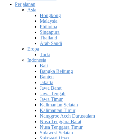
Perjalanan
Asia
Hongkong
Malaysia
Philipina
Singapura
Thailand
Arab Saudi
Eropa
Turki
Indonesia
Bali
Bangka Belitung
Banten
Jakarta
Jawa Barat
Jawa Tengah
Jawa Timur
Kalimantan Selatan
Kalimantan Timur
Nanggroe Aceh Darussalam
Nusa Tenggara Barat
Nusa Tenggara Timur
Sulawesi Selatan
Sulawesi Utara