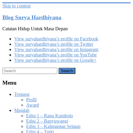
Skip to content
Blog Surya Hardhiyana
Catatan Hidup Untuk Masa Depan
View suryahardhiyana’s profile on Facebook
View suryahardhiyana’s profile on Twitter
View suryahardhiyana’s profile on Instagram
View suryahardhiyana’s profile on YouTube
View suryahardhiyana’s profile on Google+
Menu
Tentang
Profil
Award
Majalah
Edisi 1 – Ranu Kumbolo
Edisi 2 – Banyuwangi
Edisi 3 – Kalimantan Selatan
Edisi 4 – Turki