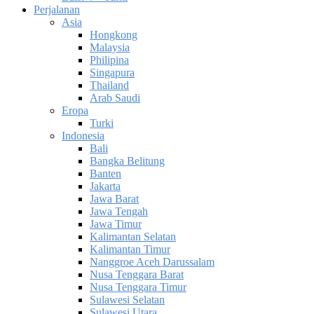
Perjalanan
Asia
Hongkong
Malaysia
Philipina
Singapura
Thailand
Arab Saudi
Eropa
Turki
Indonesia
Bali
Bangka Belitung
Banten
Jakarta
Jawa Barat
Jawa Tengah
Jawa Timur
Kalimantan Selatan
Kalimantan Timur
Nanggroe Aceh Darussalam
Nusa Tenggara Barat
Nusa Tenggara Timur
Sulawesi Selatan
Sulawesi Utara