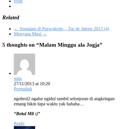
Print
Related
←
Semalam di Purwokerto – Tur de Jateng 2013 (4)
Menyapa Musi
→
5 thoughts on “
Malam Minggu ala Jogja
”
mila
27/11/2013 at 10:20
Permalink
ngobrol2 ngalur ngidul sambil selonjoran di angkringan
emang bikin lupa waktu yak hahaha…
“Betul Mil :)”
Reply