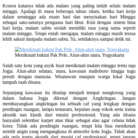
Konon katanya tidak ada malam yang paling indah selain malam
minggu. Apalagi di masa beberapa tahun silam, ketika hari kerja
dalam seminggu ada enam hari dan menyisakan hari Minggu
sebagai satu-satunya penguasa hari libur. Kini dengan sistem lima
hari kerja, malam sabtu seolah memiliki rasa yang sama seperti
malam minggu. Tetapi entah mengapa, malam minggu masih terasa
lebih sakral daripada malam sabtu. Ya, setidaknya sampai detik ini.
Menikmati bakmi Pak Pele, Alun-alun utara, Yogyakarta
Salah satu kota yang asyik buat menikmati malam minggu tentu saja
Jogja. Alun-alun selatan, utara, kawasan malioboro hingga tugu
penuh dengan manusia. Wisatawan maupun warga lokal Jogja
tumpah ruah disana.
Sepanjang kawasan itu disulap menjadi tempat nongkrong yang
dalam bahasa Jogja dikenal dengan Angkringan. Jangan
membayangkan angkringan itu sebuah caf yang lengkap dengan
pendingin ruangan, lampu temaram, kepulan asap rokok serta irama
akustik nan klasik dari musisi professional. Yang ada disana
hanyalah selembar karpet atau tikar sebagai alas agar celana tidak
kotor. Tidak ada pendingin ruangan, tetapi kita bisa menikmati
semilir angin yang mengangkasa di atmosfer kota Jogja. Tidak akan
ada pula irama akustik dari musisi caf professional, tetapi jangan