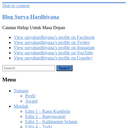
Skip to content
Blog Surya Hardhiyana
Catatan Hidup Untuk Masa Depan
View suryahardhiyana’s profile on Facebook
View suryahardhiyana’s profile on Twitter
View suryahardhiyana’s profile on Instagram
View suryahardhiyana’s profile on YouTube
View suryahardhiyana’s profile on Google+
Menu
Tentang
Profil
Award
Majalah
Edisi 1 – Ranu Kumbolo
Edisi 2 – Banyuwangi
Edisi 3 – Kalimantan Selatan
Edisi 4 – Turki