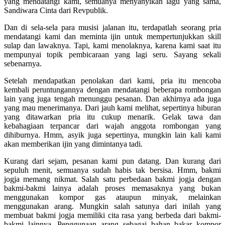
yang mendatangi kami, semuanya menyanyikan lagu yang sama,
Sandiwara Cinta dari Revpublik.
Dan di sela-sela para musisi jalanan itu, terdapatlah seorang pria
mendatangi kami dan meminta ijin untuk mempertunjukkan skill
sulap dan lawaknya. Tapi, kami menolaknya, karena kami saat itu
mempunyai topik pembicaraan yang lagi seru. Sayang sekali
sebenarnya.
Setelah mendapatkan penolakan dari kami, pria itu mencoba
kembali peruntungannya dengan mendatangi beberapa rombongan
lain yang juga tengah menunggu pesanan. Dan akhirnya ada juga
yang mau menerimanya. Dari jauh kami melihat, sepertinya hiburan
yang ditawarkan pria itu cukup menarik. Gelak tawa dan
kebahagiaan terpancar dari wajah anggota rombongan yang
dihiburnya. Hmm, asyik juga sepertinya, mungkin lain kali kami
akan memberikan ijin yang dimintanya tadi.
Kurang dari sejam, pesanan kami pun datang. Dan kurang dari
sepuluh menit, semuanya sudah habis tak bersisa. Hmm, bakmi
jogja memang nikmat. Salah satu perbedaan bakmi jogja dengan
bakmi-bakmi lainya adalah proses memasaknya yang bukan
menggunakan kompor gas ataupun minyak, melainkan
menggunakan arang. Mungkin salah satunya dari inilah yang
membuat bakmi jogja memiliki cita rasa yang berbeda dari bakmi-
bakmi lainnya. Penggunaan arang sebagai bahan bakar kompor