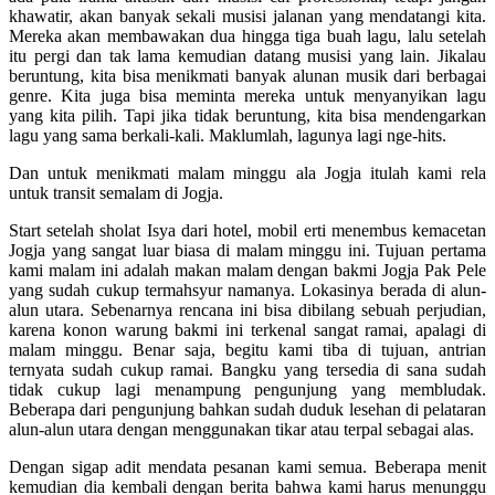
khawatir, akan banyak sekali musisi jalanan yang mendatangi kita.
Mereka akan membawakan dua hingga tiga buah lagu, lalu setelah
itu pergi dan tak lama kemudian datang musisi yang lain. Jikalau
beruntung, kita bisa menikmati banyak alunan musik dari berbagai
genre. Kita juga bisa meminta mereka untuk menyanyikan lagu
yang kita pilih. Tapi jika tidak beruntung, kita bisa mendengarkan
lagu yang sama berkali-kali. Maklumlah, lagunya lagi nge-hits.
Dan untuk menikmati malam minggu ala Jogja itulah kami rela
untuk transit semalam di Jogja.
Start setelah sholat Isya dari hotel, mobil erti menembus kemacetan
Jogja yang sangat luar biasa di malam minggu ini. Tujuan pertama
kami malam ini adalah makan malam dengan bakmi Jogja Pak Pele
yang sudah cukup termahsyur namanya. Lokasinya berada di alun-
alun utara. Sebenarnya rencana ini bisa dibilang sebuah perjudian,
karena konon warung bakmi ini terkenal sangat ramai, apalagi di
malam minggu. Benar saja, begitu kami tiba di tujuan, antrian
ternyata sudah cukup ramai. Bangku yang tersedia di sana sudah
tidak cukup lagi menampung pengunjung yang membludak.
Beberapa dari pengunjung bahkan sudah duduk lesehan di pelataran
alun-alun utara dengan menggunakan tikar atau terpal sebagai alas.
Dengan sigap adit mendata pesanan kami semua. Beberapa menit
kemudian dia kembali dengan berita bahwa kami harus menunggu