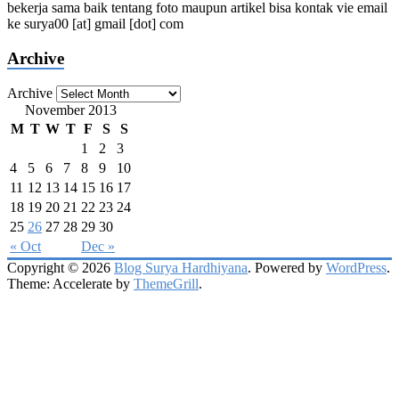
bekerja sama baik tentang foto maupun artikel bisa kontak vie email
ke surya00 [at] gmail [dot] com
Archive
Archive
November 2013
M
T
W
T
F
S
S
1
2
3
4
5
6
7
8
9
10
11
12
13
14
15
16
17
18
19
20
21
22
23
24
25
26
27
28
29
30
« Oct
Dec »
Copyright © 2026
Blog Surya Hardhiyana
. Powered by
WordPress
.
Theme: Accelerate by
ThemeGrill
.