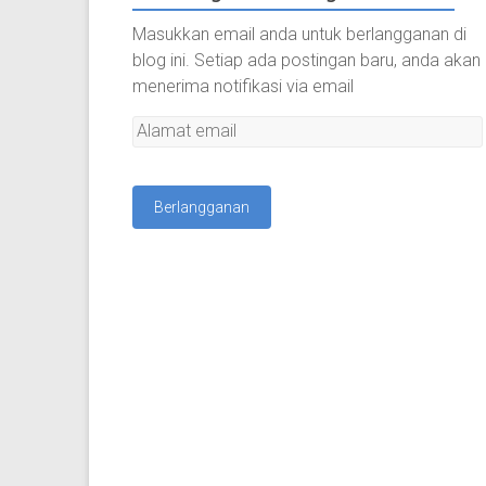
Masukkan email anda untuk berlangganan di
blog ini. Setiap ada postingan baru, anda akan
menerima notifikasi via email
A
l
a
m
a
t
e
m
a
i
l