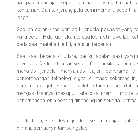
nampak menghijau seperti permadani yang terbuat dar
kehitaman. Dan tak jarang pula bumi membiru seperti lan
langit.
Sebuah sajian khas dari balik jendela pesawat yang 
yang cerah. Hidangan akan terasa lebih istimewa lagi ket
pada saat matahari terbit, ataupun terbenam.
Saat-saat berada di udara, bagiku adalah saat yang
dilengkapi fasilitas hiburan seperti film, musik ataupun 
menatap jendela, menyantap sajian panorama di
berkembangan teknologi digital di masa sekarang ini, 
dengan gadget seperti tablet ataupun smartpho
mengaktifkannya meskipun kita bisa memilih mode
a
penerbangan lebih penting dibandingkan sekedar berma
Untuk itulah, kursi dekat jendela selalu menjadi pilih
dimana semuanya tampak gelap.