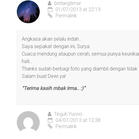
bintangtimur
01/07/2013 at 22:19
Permalink
Angkasa akan selalu indah…
Saya sepakat dengan ini, Surya.
Cuaca mendung ataupun cerah, semua punya keunik
hati…
Thanks sudah berbagi foto yang diambil dengan tidak m
Salam buat Dewi ya!
“Terima kasih mbak Irma.. :)”
Teguh Yuono
04/07/2013 at 12:38
Permalink