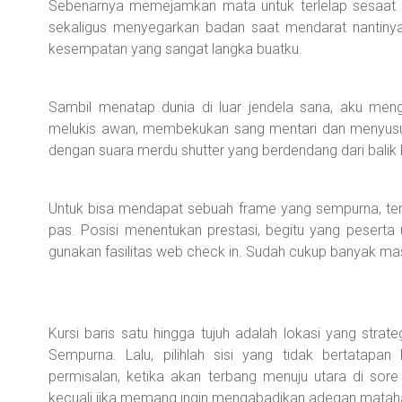
Sebenarnya memejamkan mata untuk terlelap sesaat me
sekaligus menyegarkan badan saat mendarat nantinya. 
kesempatan yang sangat langka buatku.
Sambil menatap dunia di luar jendela sana, aku men
melukis awan, membekukan sang mentari dan menyusun 
dengan suara merdu shutter yang berdendang dari balik k
Untuk bisa mendapat sebuah frame yang sempurna, terl
pas. Posisi menentukan prestasi, begitu yang peserta 
gunakan fasilitas web check in. Sudah cukup banyak 
Kursi baris satu hingga tujuh adalah lokasi yang strat
Sempurna. Lalu, pilihlah sisi yang tidak bertatapa
permisalan, ketika akan terbang menuju utara di sore ha
kecuali jika memang ingin mengabadikan adegan matah