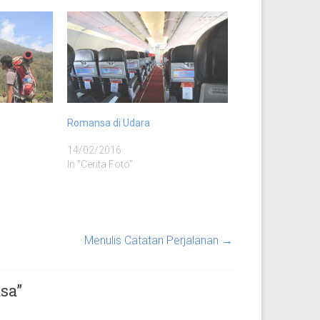
Romansa di Udara
14/02/2016
In "Cerita Foto"
Menulis Catatan Perjalanan
→
sa
”