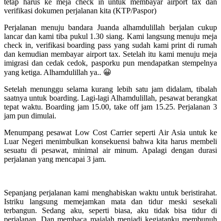
tetap harus ke meja check in untuk membayar airport tax dan
verifikasi dokumen perjalanan kita (KTP/Paspor)
Perjalanan menuju bandara Juanda alhamdulillah berjalan cukup
lancar dan kami tiba pukul 1.30 siang. Kami langsung menuju meja
check in, verifikasi boarding pass yang sudah kami print di rumah
dan kemudian membayar airport tax. Setelah itu kami menuju meja
imigrasi dan cedak cedok, pasporku pun mendapatkan stempelnya
yang ketiga. Alhamdulillah ya.. 😀
Setelah menunggu selama kurang lebih satu jam didalam, tibalah
saatnya untuk boarding. Lagi-lagi Alhamdulillah, pesawat berangkat
tepat waktu. Boarding jam 15.00, take off jam 15.25. Perjalanan 3
jam pun dimulai.
Menumpang pesawat Low Cost Carrier seperti Air Asia untuk ke
Luar Negeri menimbulkan konsekuensi bahwa kita harus membeli
sesuatu di pesawat, minimal air minum. Apalagi dengan durasi
perjalanan yang mencapai 3 jam.
Sepanjang perjalanan kami menghabiskan waktu untuk beristirahat.
Istriku langsung memejamkan mata dan tidur meski sesekali
terbangun. Sedang aku, seperti biasa, aku tidak bisa tidur di
perjalanan. Dan membaca majalah menjadi kegiatanku membunuh