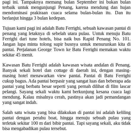
pagi ini. Tampaknya memang bulan September ini bukan bulan
terbaik untuk mengunjungi Penang, karena mendung dan hujan
mendominasi prakiraan cuaca selama bulan-bulan itu. Dan itu
berlanjut hingga 3 bulan kedepan.
Tujuan kami pagi ini adalah Batu Ferrighi, sebuah kawasan pantai di
penang yang letaknya di sebelah utara pulau. Untuk menuju Batu
Ferrighi dari tune hotels, bisa naik bus Rapid Penang No. 101.
Jangan lupa minta tolong supir busnya untuk menurunkan kita di
pantai. Perjalanan George Town ke Batu Ferrighi memakan waktu
sekitar 45 menit.
Kawasan Batu Ferrighi adalah kawasan wisata andalan di Penang.
Banyak sekali hotel dan cottage di daerah ini, dengan masing-
masing hotel menawarkan view pantai. Pantai di Batu Ferrighi
cukup bagus. Ada pantai berpasir yang sangat luas dan beberapa ada
pantai yang berbatu besar seperti yang pernah dilihat di film lascar
pelangi. Sayang sekali waktu kami berkunjung kesana cuaca lagi
mendung. Kalau misalnya cerah, pastinya akan jadi pemandangan
yang sangat indah.
Salah satu wisata yang bisa dilakukan di pantai ini adalah keliling
pantai dengan perahu boat, hingga menuju sebuah pulau yang
terletak sekitar 100 m dari bibir pantai. Tapi sayang sekali, aku tidak
bisa mengabadikan pulau tersebut.