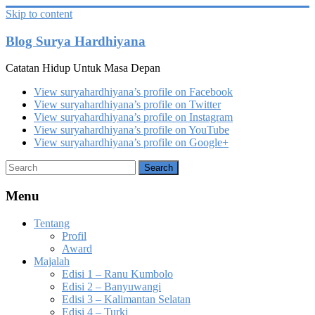
Skip to content
Blog Surya Hardhiyana
Catatan Hidup Untuk Masa Depan
View suryahardhiyana’s profile on Facebook
View suryahardhiyana’s profile on Twitter
View suryahardhiyana’s profile on Instagram
View suryahardhiyana’s profile on YouTube
View suryahardhiyana’s profile on Google+
Menu
Tentang
Profil
Award
Majalah
Edisi 1 – Ranu Kumbolo
Edisi 2 – Banyuwangi
Edisi 3 – Kalimantan Selatan
Edisi 4 – Turki