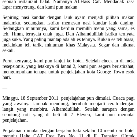
sebuah restaurant halal. Namanya Al-Hass Caf. Mendadak rasa
lapar menyerang, dan kami pun makan.
Sepiring nasi kandar dengan lauk ayam menjadi pilihan makan
malamku, sedangkan istriku memesan nasi kandar lauk daging.
Sedangkan minumnya, kami berdua memilih menu yang sama, es
teh. Hmm, ternyata enak juga. Dan Alhamdulillah istriku ternyata
juga suka. Yang paling mantap adalah es tehnya. Bukan es teh biasa,
melainkan teh tarik, minuman khas Malaysia. Segar dan nikmat
sekali.
Perut kenyang, kami pun lanjut ke hotel. Setelah check in di meja
resepsionis, yang letaknya di lantai 2, kami pun segera beristirahat,
mengumpulkan tenaga untuk penjelajahan kota George Town esok
hari.
—
Minggu, 18 September 2011, penjelajahan pun dimulai. Cuaca pagi
yang awalnya tampak mendung, berubah menjadi cerah dengan
langit yang membiru. Alhamdulillah. Setelah sarapan dengan
sepotong roti yang di beli di 7 Eleven, kami pun memulai
penjelajahan.
Perjalanan dimulai dengan berjalan kaki sekitar 10 menit dari hotel
menuju Halte CAT Free Bus No. 11 di JL Transfer. (Untuk