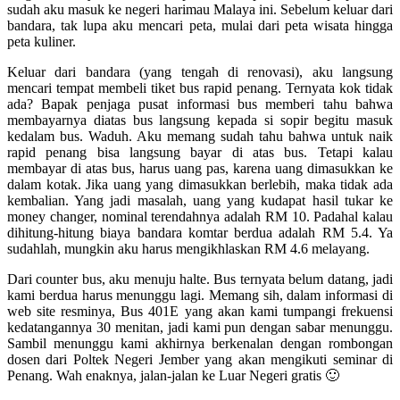
sudah aku masuk ke negeri harimau Malaya ini. Sebelum keluar dari
bandara, tak lupa aku mencari peta, mulai dari peta wisata hingga
peta kuliner.
Keluar dari bandara (yang tengah di renovasi), aku langsung
mencari tempat membeli tiket bus rapid penang. Ternyata kok tidak
ada? Bapak penjaga pusat informasi bus memberi tahu bahwa
membayarnya diatas bus langsung kepada si sopir begitu masuk
kedalam bus. Waduh. Aku memang sudah tahu bahwa untuk naik
rapid penang bisa langsung bayar di atas bus. Tetapi kalau
membayar di atas bus, harus uang pas, karena uang dimasukkan ke
dalam kotak. Jika uang yang dimasukkan berlebih, maka tidak ada
kembalian. Yang jadi masalah, uang yang kudapat hasil tukar ke
money changer, nominal terendahnya adalah RM 10. Padahal kalau
dihitung-hitung biaya bandara komtar berdua adalah RM 5.4. Ya
sudahlah, mungkin aku harus mengikhlaskan RM 4.6 melayang.
Dari counter bus, aku menuju halte. Bus ternyata belum datang, jadi
kami berdua harus menunggu lagi. Memang sih, dalam informasi di
web site resminya, Bus 401E yang akan kami tumpangi frekuensi
kedatangannya 30 menitan, jadi kami pun dengan sabar menunggu.
Sambil menunggu kami akhirnya berkenalan dengan rombongan
dosen dari Poltek Negeri Jember yang akan mengikuti seminar di
Penang. Wah enaknya, jalan-jalan ke Luar Negeri gratis 🙂