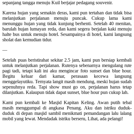
sepanjang tangga menuju Kuil berjajar pedagang souvenir.
Karena hujan yang semakin deras, kami pun tertahan dan tidak bisa
melanjutkan perjalanan menuju puncak. Cukup lama kami
menunggu hujan yang tidak kunjung berhenti. Setelah 40 menitan,
barulah hujan lumayan reda, dan kami segera berjalan kaki menuju
halte bus untuk menuju hotel. Sesampainya di hotel, kami langsung
sholat dan kemudian tidur.
—
Setelah puas beristirahat sekitar 2.5 jam, kami pun bersiap kembali
untuk melanjutkan perjalanan. Rutenya sebenarnya mengulang rute
pagi tadi, tetapi kali ini aku mengincar foto sunset dan blue hour.
Begitu keluar dari kamar, perasaan kecewa langsung
menggelayutiku. Ternyata langit masih mendung, meski hujan sudah
sepenuhnya reda. Tapi show must go on, perjalanan harus tetap
dilanjutkan. Kalaupun tidak dapat sunset, blue hour pun cukup lah.
Kami pun kembali ke Masjid Kapitan Keling. Awan putih tebal
masih menggumpal di angkasa Penang. Aku dan istriku duduk-
duduk di depan masjid sambil menikmati pemandangan lalu lalang
mobil yang lewat. Mendadak istriku berseru, Lihat, ada pelangi!