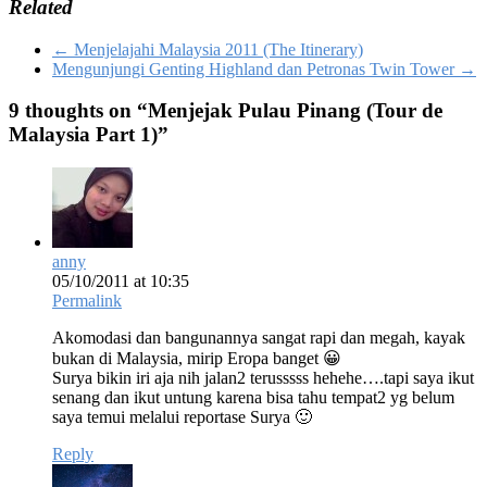
Related
←
Menjelajahi Malaysia 2011 (The Itinerary)
Mengunjungi Genting Highland dan Petronas Twin Tower
→
9 thoughts on “
Menjejak Pulau Pinang (Tour de
Malaysia Part 1)
”
anny
05/10/2011 at 10:35
Permalink
Akomodasi dan bangunannya sangat rapi dan megah, kayak
bukan di Malaysia, mirip Eropa banget 😀
Surya bikin iri aja nih jalan2 terusssss hehehe….tapi saya ikut
senang dan ikut untung karena bisa tahu tempat2 yg belum
saya temui melalui reportase Surya 🙂
Reply