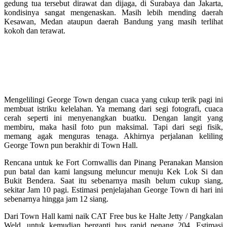
gedung tua tersebut dirawat dan dijaga, di Surabaya dan Jakarta,
kondisinya sangat mengenaskan. Masih lebih mending daerah
Kesawan, Medan ataupun daerah Bandung yang masih terlihat
kokoh dan terawat.
Mengelilingi George Town dengan cuaca yang cukup terik pagi ini
membuat istriku kelelahan. Ya memang dari segi fotografi, cuaca
cerah seperti ini menyenangkan buatku. Dengan langit yang
membiru, maka hasil foto pun maksimal. Tapi dari segi fisik,
memang agak menguras tenaga. Akhirnya perjalanan keliling
George Town pun berakhir di Town Hall.
Rencana untuk ke Fort Cornwallis dan Pinang Peranakan Mansion
pun batal dan kami langsung meluncur menuju Kek Lok Si dan
Bukit Bendera. Saat itu sebenarnya masih belum cukup siang,
sekitar Jam 10 pagi. Estimasi penjelajahan George Town di hari ini
sebenarnya hingga jam 12 siang.
Dari Town Hall kami naik CAT Free bus ke Halte Jetty / Pangkalan
Weld, untuk kemudian berganti bus rapid penang 204. Estimasi