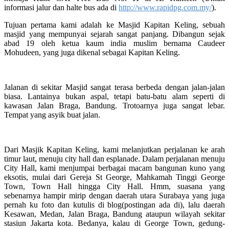
informasi jalur dan halte bus ada di
http://www.rapidpg.com.my/
).
Tujuan pertama kami adalah ke Masjid Kapitan Keling, sebuah
masjid yang mempunyai sejarah sangat panjang. Dibangun sejak
abad 19 oleh ketua kaum india muslim bernama Caudeer
Mohudeen, yang juga dikenal sebagai Kapitan Keling.
Jalanan di sekitar Masjid sangat terasa berbeda dengan jalan-jalan
biasa. Lantainya bukan aspal, tetapi batu-batu alam seperti di
kawasan Jalan Braga, Bandung. Trotoarnya juga sangat lebar.
Tempat yang asyik buat jalan.
Dari Masjik Kapitan Keling, kami melanjutkan perjalanan ke arah
timur laut, menuju city hall dan esplanade. Dalam perjalanan menuju
City Hall, kami menjumpai berbagai macam bangunan kuno yang
eksotis, mulai dari Gereja St George, Mahkamah Tinggi George
Town, Town Hall hingga City Hall. Hmm, suasana yang
sebenarnya hampir mirip dengan daerah utara Surabaya yang juga
pernah ku foto dan kutulis di blog(postingan ada di), lalu daerah
Kesawan, Medan, Jalan Braga, Bandung ataupun wilayah sekitar
stasiun Jakarta kota. Bedanya, kalau di George Town, gedung-