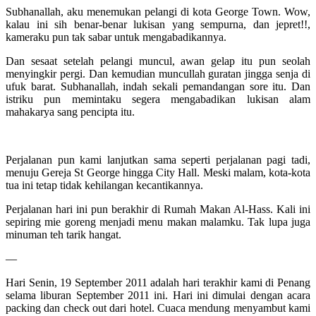
Subhanallah, aku menemukan pelangi di kota George Town. Wow,
kalau ini sih benar-benar lukisan yang sempurna, dan jepret!!,
kameraku pun tak sabar untuk mengabadikannya.
Dan sesaat setelah pelangi muncul, awan gelap itu pun seolah
menyingkir pergi. Dan kemudian muncullah guratan jingga senja di
ufuk barat. Subhanallah, indah sekali pemandangan sore itu. Dan
istriku pun memintaku segera mengabadikan lukisan alam
mahakarya sang pencipta itu.
Perjalanan pun kami lanjutkan sama seperti perjalanan pagi tadi,
menuju Gereja St George hingga City Hall. Meski malam, kota-kota
tua ini tetap tidak kehilangan kecantikannya.
Perjalanan hari ini pun berakhir di Rumah Makan Al-Hass. Kali ini
sepiring mie goreng menjadi menu makan malamku. Tak lupa juga
minuman teh tarik hangat.
—
Hari Senin, 19 September 2011 adalah hari terakhir kami di Penang
selama liburan September 2011 ini. Hari ini dimulai dengan acara
packing dan check out dari hotel. Cuaca mendung menyambut kami