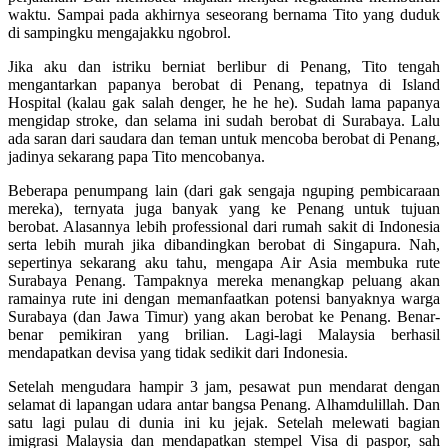
waktu. Sampai pada akhirnya seseorang bernama Tito yang duduk
di sampingku mengajakku ngobrol.
Jika aku dan istriku berniat berlibur di Penang, Tito tengah
mengantarkan papanya berobat di Penang, tepatnya di Island
Hospital (kalau gak salah denger, he he he). Sudah lama papanya
mengidap stroke, dan selama ini sudah berobat di Surabaya. Lalu
ada saran dari saudara dan teman untuk mencoba berobat di Penang,
jadinya sekarang papa Tito mencobanya.
Beberapa penumpang lain (dari gak sengaja nguping pembicaraan
mereka), ternyata juga banyak yang ke Penang untuk tujuan
berobat. Alasannya lebih professional dari rumah sakit di Indonesia
serta lebih murah jika dibandingkan berobat di Singapura. Nah,
sepertinya sekarang aku tahu, mengapa Air Asia membuka rute
Surabaya Penang. Tampaknya mereka menangkap peluang akan
ramainya rute ini dengan memanfaatkan potensi banyaknya warga
Surabaya (dan Jawa Timur) yang akan berobat ke Penang. Benar-
benar pemikiran yang brilian. Lagi-lagi Malaysia berhasil
mendapatkan devisa yang tidak sedikit dari Indonesia.
Setelah mengudara hampir 3 jam, pesawat pun mendarat dengan
selamat di lapangan udara antar bangsa Penang. Alhamdulillah. Dan
satu lagi pulau di dunia ini ku jejak. Setelah melewati bagian
imigrasi Malaysia dan mendapatkan stempel Visa di paspor, sah