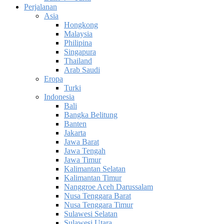
Perjalanan
Asia
Hongkong
Malaysia
Philipina
Singapura
Thailand
Arab Saudi
Eropa
Turki
Indonesia
Bali
Bangka Belitung
Banten
Jakarta
Jawa Barat
Jawa Tengah
Jawa Timur
Kalimantan Selatan
Kalimantan Timur
Nanggroe Aceh Darussalam
Nusa Tenggara Barat
Nusa Tenggara Timur
Sulawesi Selatan
Sulawesi Utara