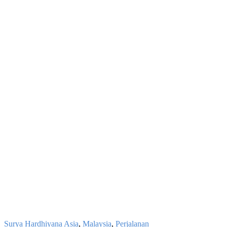
Surya Hardhiyana
Asia
,
Malaysia
,
Perjalanan