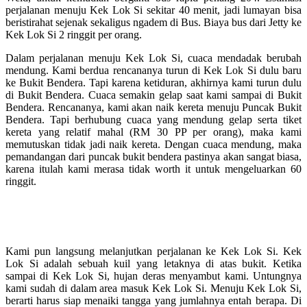
perjalanan menuju Kek Lok Si sekitar 40 menit, jadi lumayan bisa
beristirahat sejenak sekaligus ngadem di Bus. Biaya bus dari Jetty ke
Kek Lok Si 2 ringgit per orang.
Dalam perjalanan menuju Kek Lok Si, cuaca mendadak berubah
mendung. Kami berdua rencananya turun di Kek Lok Si dulu baru
ke Bukit Bendera. Tapi karena ketiduran, akhirnya kami turun dulu
di Bukit Bendera. Cuaca semakin gelap saat kami sampai di Bukit
Bendera. Rencananya, kami akan naik kereta menuju Puncak Bukit
Bendera. Tapi berhubung cuaca yang mendung gelap serta tiket
kereta yang relatif mahal (RM 30 PP per orang), maka kami
memutuskan tidak jadi naik kereta. Dengan cuaca mendung, maka
pemandangan dari puncak bukit bendera pastinya akan sangat biasa,
karena itulah kami merasa tidak worth it untuk mengeluarkan 60
ringgit.
Kami pun langsung melanjutkan perjalanan ke Kek Lok Si. Kek
Lok Si adalah sebuah kuil yang letaknya di atas bukit. Ketika
sampai di Kek Lok Si, hujan deras menyambut kami. Untungnya
kami sudah di dalam area masuk Kek Lok Si. Menuju Kek Lok Si,
berarti harus siap menaiki tangga yang jumlahnya entah berapa. Di