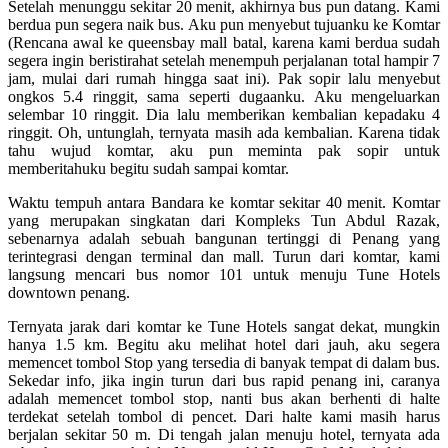
Setelah menunggu sekitar 20 menit, akhirnya bus pun datang. Kami
berdua pun segera naik bus. Aku pun menyebut tujuanku ke Komtar
(Rencana awal ke queensbay mall batal, karena kami berdua sudah
segera ingin beristirahat setelah menempuh perjalanan total hampir 7
jam, mulai dari rumah hingga saat ini). Pak sopir lalu menyebut
ongkos 5.4 ringgit, sama seperti dugaanku. Aku mengeluarkan
selembar 10 ringgit. Dia lalu memberikan kembalian kepadaku 4
ringgit. Oh, untunglah, ternyata masih ada kembalian. Karena tidak
tahu wujud komtar, aku pun meminta pak sopir untuk
memberitahuku begitu sudah sampai komtar.
Waktu tempuh antara Bandara ke komtar sekitar 40 menit. Komtar
yang merupakan singkatan dari Kompleks Tun Abdul Razak,
sebenarnya adalah sebuah bangunan tertinggi di Penang yang
terintegrasi dengan terminal dan mall. Turun dari komtar, kami
langsung mencari bus nomor 101 untuk menuju Tune Hotels
downtown penang.
Ternyata jarak dari komtar ke Tune Hotels sangat dekat, mungkin
hanya 1.5 km. Begitu aku melihat hotel dari jauh, aku segera
memencet tombol Stop yang tersedia di banyak tempat di dalam bus.
Sekedar info, jika ingin turun dari bus rapid penang ini, caranya
adalah memencet tombol stop, nanti bus akan berhenti di halte
terdekat setelah tombol di pencet. Dari halte kami masih harus
berjalan sekitar 50 m. Di tengah jalan menuju hotel, ternyata ada