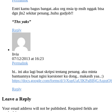
Permalink
Entri kamu bagus bangat..aku org msia tp msih nggak bisa
dgn jln2 sekitar penang..huhu gudjob!!
“Thx yaks”
Reply
livia
07/12/2013 at 16:23
Permalink
hi.. ini aku lagi buat skripsi tentang penang. aku minta
bantuannya buat ngisi kuesioner ku dong.. makasih yaa..:)
https://docs.google.com/forms/d/1jXupUaUIKPaBBjGAq
Reply
Leave a Reply
Your email address will not be published.
Required fields are