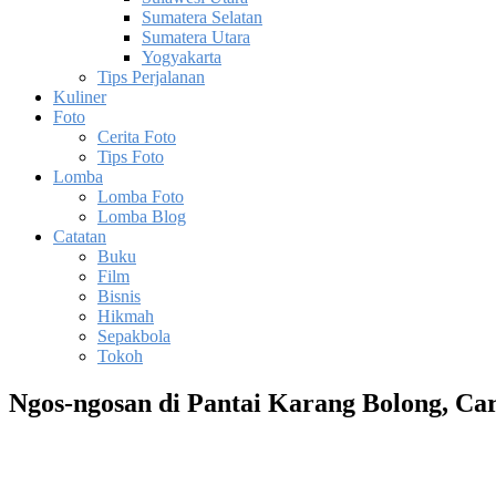
Sumatera Selatan
Sumatera Utara
Yogyakarta
Tips Perjalanan
Kuliner
Foto
Cerita Foto
Tips Foto
Lomba
Lomba Foto
Lomba Blog
Catatan
Buku
Film
Bisnis
Hikmah
Sepakbola
Tokoh
Ngos-ngosan di Pantai Karang Bolong, Car