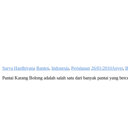
Surya Hardhiyana
Banten
,
Indonesia
,
Perjalanan
26/01/2010
Anyer
,
B
Pantai Karang Bolong adalah salah satu dari banyak pantai yang berc