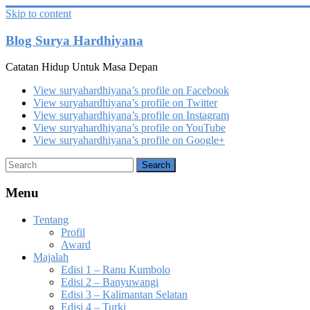
Skip to content
Blog Surya Hardhiyana
Catatan Hidup Untuk Masa Depan
View suryahardhiyana’s profile on Facebook
View suryahardhiyana’s profile on Twitter
View suryahardhiyana’s profile on Instagram
View suryahardhiyana’s profile on YouTube
View suryahardhiyana’s profile on Google+
Menu
Tentang
Profil
Award
Majalah
Edisi 1 – Ranu Kumbolo
Edisi 2 – Banyuwangi
Edisi 3 – Kalimantan Selatan
Edisi 4 – Turki