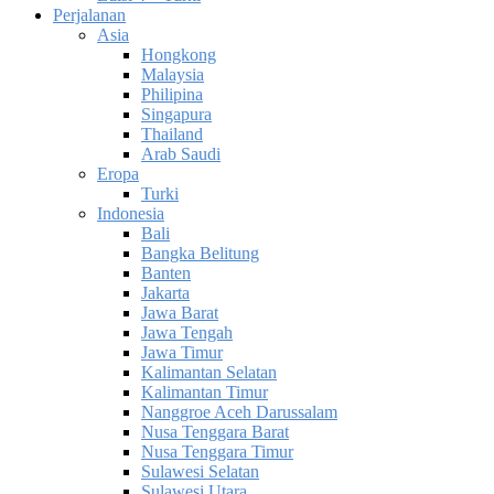
Perjalanan
Asia
Hongkong
Malaysia
Philipina
Singapura
Thailand
Arab Saudi
Eropa
Turki
Indonesia
Bali
Bangka Belitung
Banten
Jakarta
Jawa Barat
Jawa Tengah
Jawa Timur
Kalimantan Selatan
Kalimantan Timur
Nanggroe Aceh Darussalam
Nusa Tenggara Barat
Nusa Tenggara Timur
Sulawesi Selatan
Sulawesi Utara