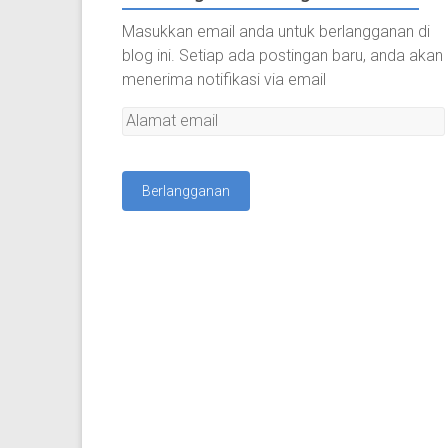
Masukkan email anda untuk berlangganan di
blog ini. Setiap ada postingan baru, anda akan
menerima notifikasi via email
A
l
a
m
a
t
e
m
a
i
l