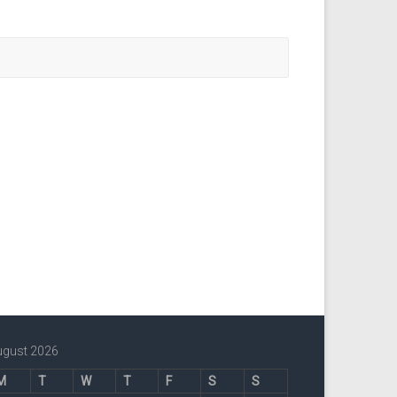
ugust 2026
M
T
W
T
F
S
S