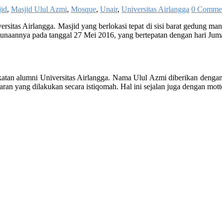
id
,
Masjid Ulul Azmi
,
Mosque
,
Unair
,
Universitas Airlangga
0 Comme
ersitas Airlangga. Masjid yang berlokasi tepat di sisi barat gedung ma
naannya pada tanggal 27 Mei 2016, yang bertepatan dengan hari Juma
 ikatan alumni Universitas Airlangga. Nama Ulul Azmi diberikan deng
n yang dilakukan secara istiqomah. Hal ini sejalan juga dengan motto 