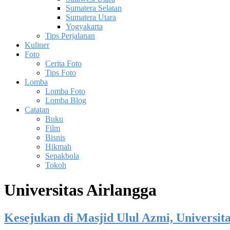
Sumatera Selatan
Sumatera Utara
Yogyakarta
Tips Perjalanan
Kuliner
Foto
Cerita Foto
Tips Foto
Lomba
Lomba Foto
Lomba Blog
Catatan
Buku
Film
Bisnis
Hikmah
Sepakbola
Tokoh
Universitas Airlangga
Kesejukan di Masjid Ulul Azmi, Universit