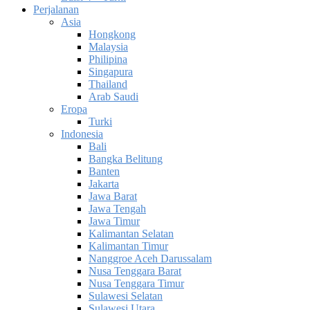
Perjalanan
Asia
Hongkong
Malaysia
Philipina
Singapura
Thailand
Arab Saudi
Eropa
Turki
Indonesia
Bali
Bangka Belitung
Banten
Jakarta
Jawa Barat
Jawa Tengah
Jawa Timur
Kalimantan Selatan
Kalimantan Timur
Nanggroe Aceh Darussalam
Nusa Tenggara Barat
Nusa Tenggara Timur
Sulawesi Selatan
Sulawesi Utara