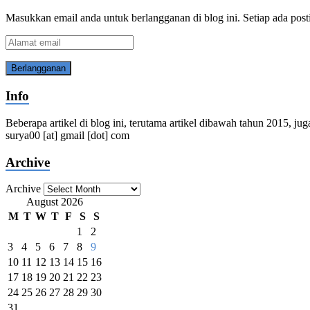
Masukkan email anda untuk berlangganan di blog ini. Setiap ada post
Alamat
email
Info
Beberapa artikel di blog ini, terutama artikel dibawah tahun 2015, jug
surya00 [at] gmail [dot] com
Archive
Archive
August 2026
M
T
W
T
F
S
S
1
2
3
4
5
6
7
8
9
10
11
12
13
14
15
16
17
18
19
20
21
22
23
24
25
26
27
28
29
30
31