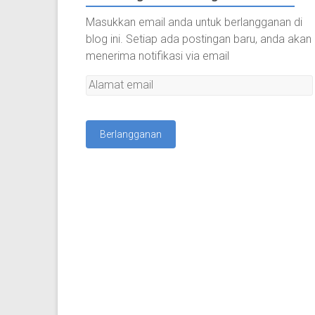
Masukkan email anda untuk berlangganan di
blog ini. Setiap ada postingan baru, anda akan
menerima notifikasi via email
A
l
a
m
a
t
e
m
a
i
l