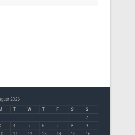
ugust 2026
M
T
W
T
F
S
S
1
2
3
4
5
6
7
8
9
10
11
12
13
14
15
16