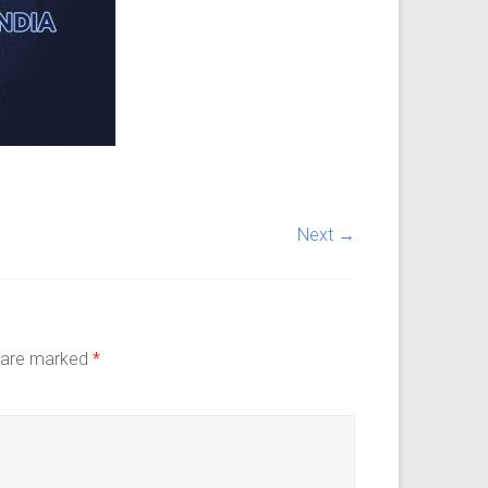
Next →
s are marked
*