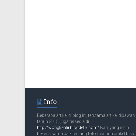
Info
Beberapa artikel di blog ini, terutama artikel dibawah
tahun 2015, juga tersedia di
http://wongkentir.blogdetik.com/
Bagi yang ingin
bekerja sama baik tentang foto maupun artikel bisa