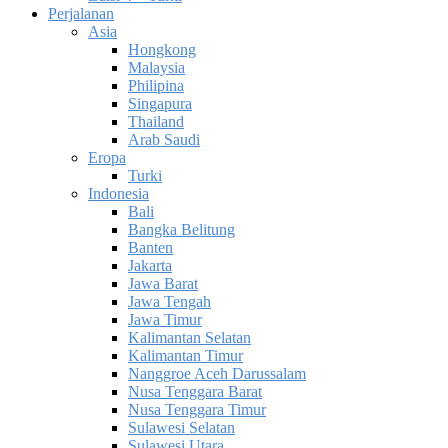
Perjalanan
Asia
Hongkong
Malaysia
Philipina
Singapura
Thailand
Arab Saudi
Eropa
Turki
Indonesia
Bali
Bangka Belitung
Banten
Jakarta
Jawa Barat
Jawa Tengah
Jawa Timur
Kalimantan Selatan
Kalimantan Timur
Nanggroe Aceh Darussalam
Nusa Tenggara Barat
Nusa Tenggara Timur
Sulawesi Selatan
Sulawesi Utara