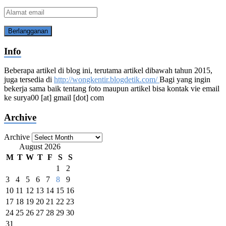
Alamat
email
Info
Beberapa artikel di blog ini, terutama artikel dibawah tahun 2015,
juga tersedia di
http://wongkentir.blogdetik.com/
Bagi yang ingin
bekerja sama baik tentang foto maupun artikel bisa kontak vie email
ke surya00 [at] gmail [dot] com
Archive
Archive
August 2026
M
T
W
T
F
S
S
1
2
3
4
5
6
7
8
9
10
11
12
13
14
15
16
17
18
19
20
21
22
23
24
25
26
27
28
29
30
31