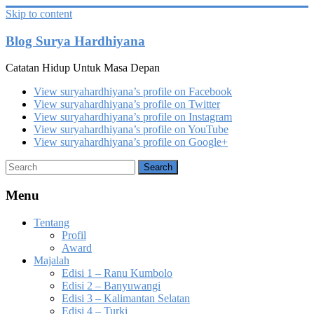
Skip to content
Blog Surya Hardhiyana
Catatan Hidup Untuk Masa Depan
View suryahardhiyana’s profile on Facebook
View suryahardhiyana’s profile on Twitter
View suryahardhiyana’s profile on Instagram
View suryahardhiyana’s profile on YouTube
View suryahardhiyana’s profile on Google+
Menu
Tentang
Profil
Award
Majalah
Edisi 1 – Ranu Kumbolo
Edisi 2 – Banyuwangi
Edisi 3 – Kalimantan Selatan
Edisi 4 – Turki