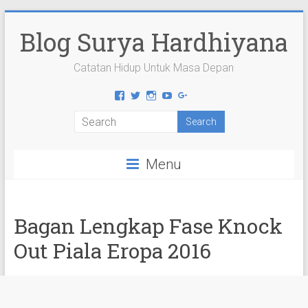
Skip
to
Blog Surya Hardhiyana
content
Catatan Hidup Untuk Masa Depan
View
View
View
View
View
suryahardhiyana’s
suryahardhiyana’s
suryahardhiyana’s
suryahardhiyana’s
suryahardhiyana’s
profile
profile
profile
profile
profile
on
on
on
on
on
Facebook
Twitter
Instagram
YouTube
Google+
Menu
Bagan Lengkap Fase Knock
Out Piala Eropa 2016