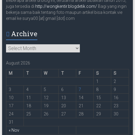
Beberapa artikel di blog ini, terutama artikel dibawah tahun 2015,
juga tersedia di
http://wongkentir.blogdetik.com/
Bagi yang ingin
bekerja sama baik tentang foto maupun artikel bisa kontak vie
email ke surya00 [at] gmail [dot] com
Archive
Archive
August 2026
M
T
W
T
F
S
S
1
2
3
4
5
6
7
8
9
10
11
12
13
14
15
16
17
18
19
20
21
22
23
24
25
26
27
28
29
30
31
« Nov