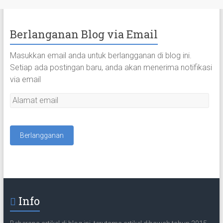
Berlanganan Blog via Email
Masukkan email anda untuk berlangganan di blog ini.
Setiap ada postingan baru, anda akan menerima notifikasi
via email
A
l
a
m
a
t
e
m
a
Info
i
l