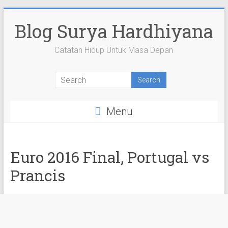
Skip
to
Blog Surya Hardhiyana
content
Catatan Hidup Untuk Masa Depan
View
View
View
View
View
suryahardhiyana’s
suryahardhiyana’s
suryahardhiyana’s
suryahardhiyana’s
suryahardhiyana’s
profile
profile
profile
profile
profile
on
on
on
on
on
Menu
Facebook
Twitter
Instagram
YouTube
Google+
Euro 2016 Final, Portugal vs
Prancis