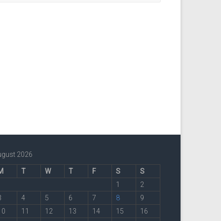
ugust 2026
M
T
W
T
F
S
S
1
2
3
4
5
6
7
8
9
10
11
12
13
14
15
16