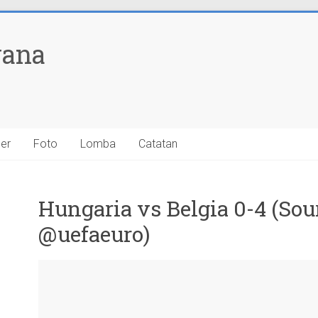
yana
ner
Foto
Lomba
Catatan
Hungaria vs Belgia 0-4 (Sour
@uefaeuro)