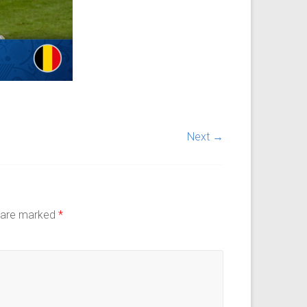
Next →
s are marked
*