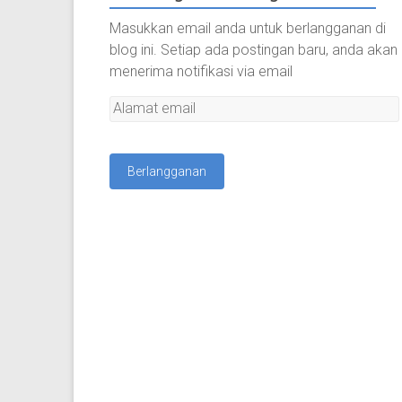
Masukkan email anda untuk berlangganan di
blog ini. Setiap ada postingan baru, anda akan
menerima notifikasi via email
A
l
a
m
a
t
e
m
a
i
l