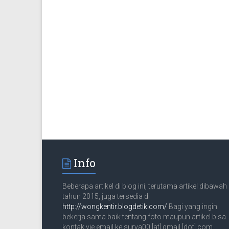
Info
Beberapa artikel di blog ini, terutama artikel dibawah
tahun 2015, juga tersedia di
http://wongkentir.blogdetik.com/
Bagi yang ingin
bekerja sama baik tentang foto maupun artikel bisa
kontak vie email ke surya00 [at] gmail [dot] com