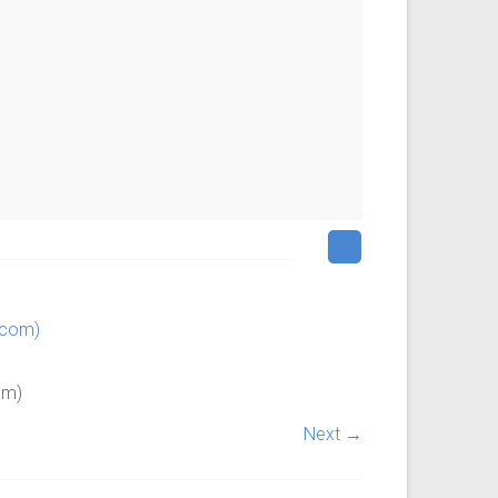
om)
Next →