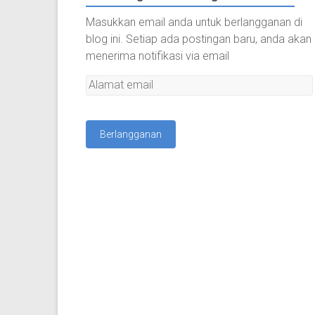
Masukkan email anda untuk berlangganan di
blog ini. Setiap ada postingan baru, anda akan
menerima notifikasi via email
A
l
a
m
a
t
e
m
a
i
l