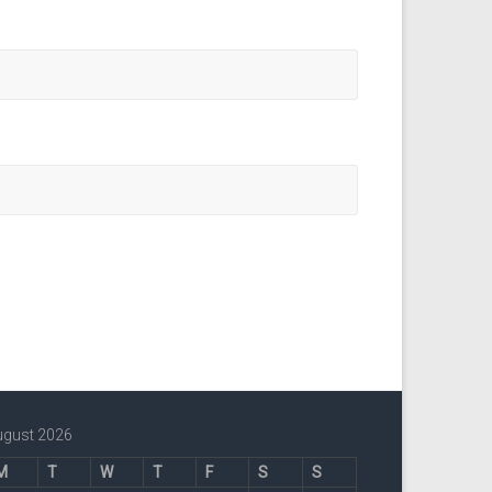
ugust 2026
M
T
W
T
F
S
S