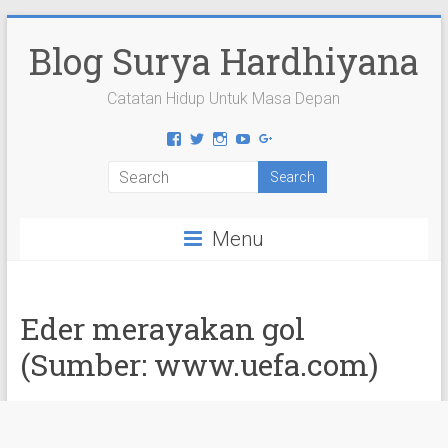
Skip
to
Blog Surya Hardhiyana
content
Catatan Hidup Untuk Masa Depan
View
View
View
View
View
suryahardhiyana’s
suryahardhiyana’s
suryahardhiyana’s
suryahardhiyana’s
suryahardhiyana’s
profile
profile
profile
profile
profile
on
on
on
on
on
Facebook
Twitter
Instagram
YouTube
Google+
Menu
Eder merayakan gol
(Sumber: www.uefa.com)