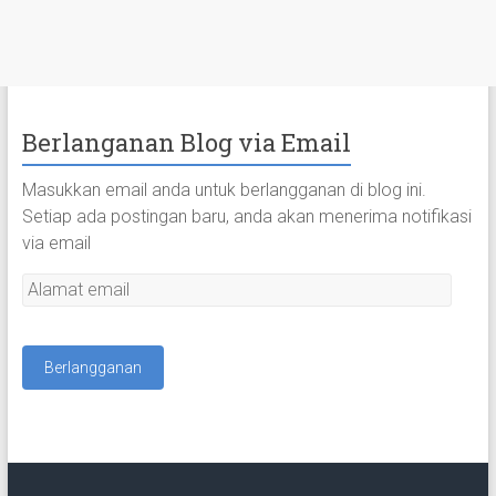
Berlanganan Blog via Email
Masukkan email anda untuk berlangganan di blog ini.
Setiap ada postingan baru, anda akan menerima notifikasi
via email
A
l
a
m
a
t
e
m