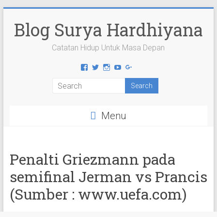
Skip
to
Blog Surya Hardhiyana
content
Catatan Hidup Untuk Masa Depan
View
View
View
View
View
suryahardhiyana’s
suryahardhiyana’s
suryahardhiyana’s
suryahardhiyana’s
suryahardhiyana’s
profile
profile
profile
profile
profile
on
on
on
on
on
Facebook
Twitter
Instagram
YouTube
Google+
Menu
Penalti Griezmann pada
semifinal Jerman vs Prancis
(Sumber : www.uefa.com)