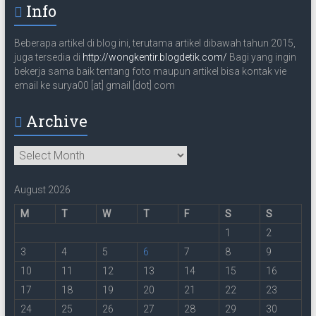
a
Info
i
l
Beberapa artikel di blog ini, terutama artikel dibawah tahun 2015,
juga tersedia di
http://wongkentir.blogdetik.com/
Bagi yang ingin
bekerja sama baik tentang foto maupun artikel bisa kontak vie
email ke surya00 [at] gmail [dot] com
Archive
Archive
August 2026
M
T
W
T
F
S
S
1
2
3
4
5
6
7
8
9
10
11
12
13
14
15
16
17
18
19
20
21
22
23
24
25
26
27
28
29
30