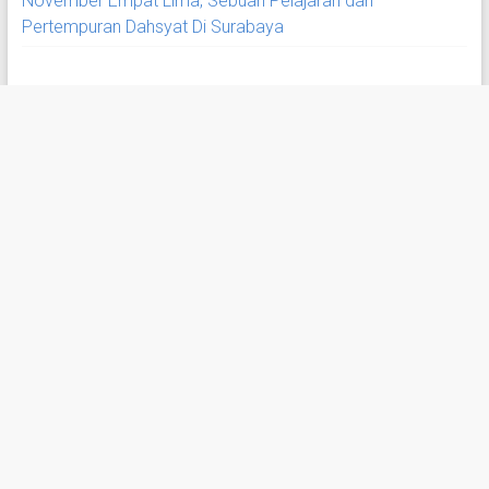
November Empat Lima, Sebuah Pelajaran dari
Pertempuran Dahsyat Di Surabaya